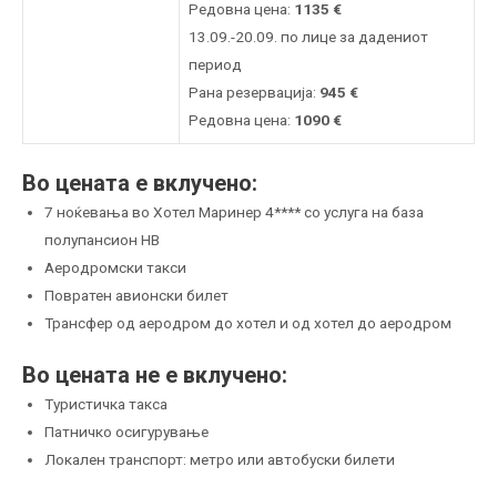
Редовна цена:
1135
€
13.09.-20.09. по лице за дадениот
период
Рана резервација:
945
€
Редовна цена:
1090
€
Во цената е вклучено:
7 ноќевања во Хотел Маринер 4**** со услуга на база
полупансион HB
Аеродромски такси
Повратен авионски билет
Трансфер од аеродром до хотел и од хотел до аеродром
Во цената не е вклучено:
Туристичка такса
Патничко осигурување
Локален транспорт: метро или автобуски билети