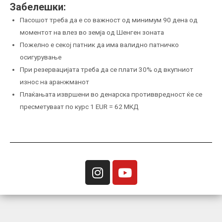
Забелешки:
Пасошот треба да е со важност од минимум 90 дена од
моментот на влез во земја од Шенген зоната
Пожелно е секој патник да има валидно патничко
осигурување
При резервацијата треба да се плати 30% од вкупниот
износ на аранжманот
Плаќањата извршени во денарска противвредност ќе се
пресметуваат по курс 1 EUR = 62 МКД