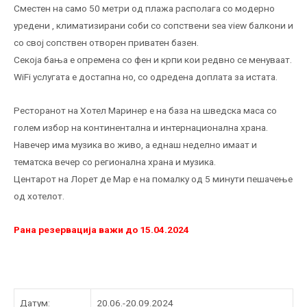
Сместен на само 50 метри од плажа располага со модерно
уредени , климатизирани соби со сопствени sea view балкони и
со свој сопствен отворен приватен базен.
Секоја бања е опремена со фен и крпи кои редвно се менуваат.
WiFi услугата е достапна но, со одредена доплата за истата.
Ресторанот на Хотел Маринер е на база на шведска маса со
голем избор на континентална и интернационална храна.
Навечер има музика во живо, а еднаш неделно имаат и
тематска вечер со регионална храна и музика.
Центарот на Лорет де Мар е на помалку од 5 минути пешачење
од хотелот.
Рана резервација важи до 15.04.2024
Датум:
20.06.-20.09.2024