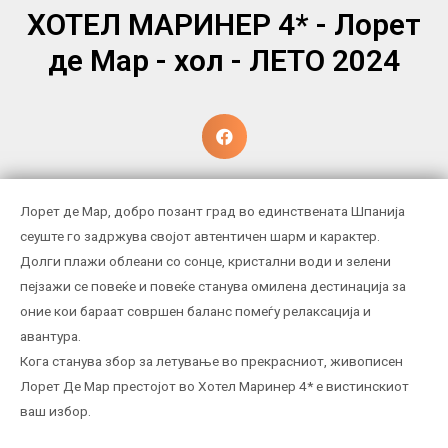
ХОТЕЛ МАРИНЕР 4* - Лорет
де Мар - хол - ЛЕТО 2024
Лорет де Мар, добро позант град во единствената Шпанија
сеуште го задржува својот автентичен шарм и карактер.
Долги плажи облеани со сонце, кристални води и зелени
пејзажи се повеќе и повеќе станува омилена дестинација за
оние кои бараат совршен баланс помеѓу релаксација и
авантура.
Кога станува збор за летување во прекрасниот, живописен
Лорет Де Мар престојот во Хотел Маринер 4* е вистинскиот
ваш избор.