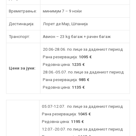
Времетраење:
минимум 7 – 9 ноќи
Дестинација:
Лорет де Мар, Шпанија
Транспорт:
Авион – 23 kg багаж + рачен багаж
20.06-28.06. по лице за дадениот период
Рана резервација:
1095
€
Редовна цена:
1235
€
Цени за јуни:
28.06.-05.07. по лице за дадениот период
Рана резервација:
985
€
Редовна цена:
1135
€
05.07-12.07. по лице за дадениот период
Рана резервација:
1045
€
Редовна цена:
1195
€
12.07.-20.07. по лице за дадениот период