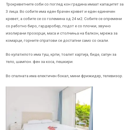
Трокреветните соби со поглед кон градина имаат капацитет за
3 лица. Во собите има еден брачен кревет и еден единечен
кревет, а собите се со големина од 24 м2. Собите се опремени
со работно биро, гардеробер, подот е со плочки, звучно
изолирани прозорци, маса и столчиња на балкон, мрежа за
комарци, горните спратови се достапни само со скали.
Во кулатилото има туш, крпи, тоалет хартија, биде, сапун за
тело, шампон. фен за коса, пешкири.
Во спалната има електичен бокал, мини фрижидер, телевизор.