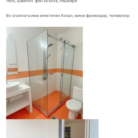
тело, шампон. фен за коса, пешкири.
Во спалната има електичен бокал, мини фрижидер, телевизор.