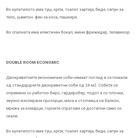
Во кулатилото има туш, крпи, тоалет хартија, биде, сапун за
тело, шампон. фен за коса, пешкири.
Во спалната има електичен бокал, мини фрижидер, телевизор.
DOUBLE ROOM ECONOMIC
Двокреветните економични соби немаат поглед и се помали
од стандардните двокреветни соби од 24 м2. Собите се
опремени со работно биро, гардеробер, подот е со плочки,
звучно изолирани прозорци, маса и столчиња на балкон,
мрежа за комарци, горните спратови се достапни само со
скали.
Во кулатилото има туш, крпи, тоалет хартија, биде, сапун за