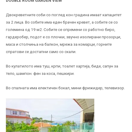
DOUBLE ROOM GARDEN VIEW
Двокреветните соби со поглед кон градина имаат капацитет
за 2 лица. Во собите има еден брачен кревет, а собите се со
големина од 19 м2. Собите се опремени со работно биро,
гардеробер, подот е со плочки, звучно изолирани прозорци,
маса и столчиња на балкон, мрежа за комарци, горните
спратови се достапни само со скали.
Во кулатилото има туш, крпи, тоалет хартија, биде, сапун за
тело, шампон. фен за коса, пешкири.
Во спалната има електичен бокал, мини фрижидер, телевизор.