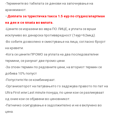
-Термините во табелата се денови на започнување на
аранжманот.
–
Доплата за туристичка такса 1.5 еур по студио/апартман
на ден и се плаќа во вилата.
-Цените се изразени во евра ПО ЛИЦЕ, а уплата се врши
исклучиво во денарска противвредност (1еур=62мкд).
-Во собите дозволено е сместување на лица, согласно бројот
на кревети.
-Кога се цените ПРОМО за уплата на два последователни
термини, се рачунат две промо цени.
-За споен термин по редовните цени, на вториот термин се
добива 10% попуст
-Попустите Не се комбинираат.
-Организаторот на патувањето го задржува правото по пат на
Ultra First или Last minute понуда, по цени кои се разликуваат
од оние кои се објавени во ценовникот.
-Патничко осигурување е задолжително и не е вклучено во
цена.