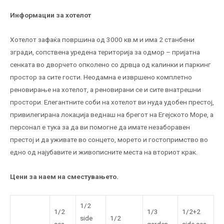
Информации за хотелот
Хотелот зафаќа површина од 3000 кв.м и има 2 станбени
згради, сопствена уредена територија за одмор – пријатна
сенката во дворчето опколено со дрвца од калинки и паркинг
простор за сите гости. Неодамна е извршено комплетно
реновирање на хотелот, а реновирани се и сите внатрешни
простори. Елегантните соби на хотелот ви нуда удобен престој,
привилегирана локација веднаш на брегот на Егејското Море, а
персонал е тука за да ви помогне да имате незаборавен
престој и да уживате во сонцето, морето и гостопримство во
едно од најубавите и живописните места на вториот крак.
Цени за наем на сместувањето.
1/2
1/2
1/3
1/2+2
side
1/2
sea
garden
side sea