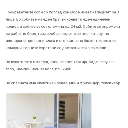
Трокреветните соби со поглед кон море имаат капацитет за 3
лица. Во собите има еден брачен кревет и еден единечен
кревет, а собите се со големина од 24 м2. Собите се опремени
со работно биро, гардеробер, подот е со плочки, звучно
изолирани прозорци, маса и столчиња на балкон, мрежа за
комарци, горните спратови се достапни само со скали.
Во кулатилото има туш, крпи, тоалет хартија, биде, сапун за
тело, шампон. фен за коса, пешкири.
Во спалната има електичен бокал, мини фрижидер, телевизор.