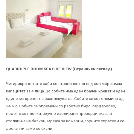
QUADRUPLE ROOM SEA SIDE VIEW (Страничен поглед)
Четирикреветните соби со страничен поглед кон море имаат
капацитет за 4 лица. Во собите има еден брачен кревет и еден
единечен кревет на развлекување. Собите се со големина од
24 м2. Собите се опремени со работно биро, гардеробер,
подот е со плочки, звучно изолирани прозорци, маса и
столчиња на балкон, мрежа за комарци, горните спратови се
достапни само со скали.