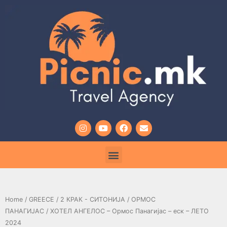
Home
/
GREECE
/
2 КРАК - СИТОНИЈА
/
ОРМОС
ПАНАГИЈАС
/ ХОТЕЛ АНГЕЛОС – Ормос Панагијас – еск – ЛЕТО
2024