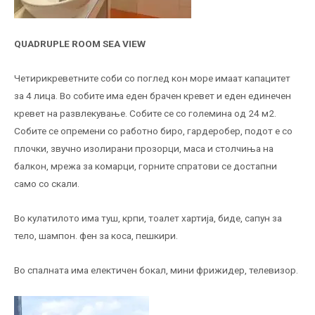
QUADRUPLE ROOM SEA VIEW
Четирикреветните соби со поглед кон море имаат капацитет
за 4 лица. Во собите има еден брачен кревет и еден единечен
кревет на развлекување. Собите се со големина од 24 м2.
Собите се опремени со работно биро, гардеробер, подот е со
плочки, звучно изолирани прозорци, маса и столчиња на
балкон, мрежа за комарци, горните спратови се достапни
само со скали.
Во кулатилото има туш, крпи, тоалет хартија, биде, сапун за
тело, шампон. фен за коса, пешкири.
Во спалната има електичен бокал, мини фрижидер, телевизор.