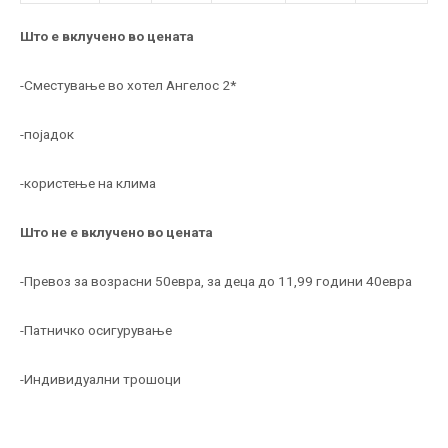
Што е вклучено во цената
-Сместување во хотел Ангелос 2*
-појадок
-користење на клима
Што не е вклучено во цената
-Превоз за возрасни 50евра, за деца до 11,99 години 40евра
-Патничко осигурување
-Индивидуални трошоци