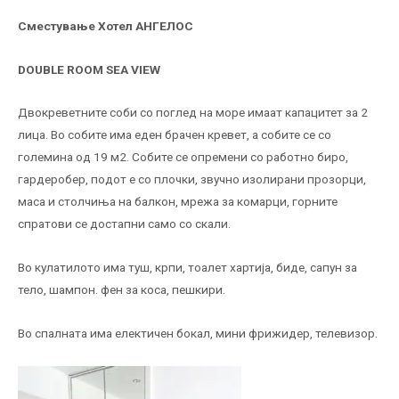
Сместување
Хотел АНГЕЛОС
DOUBLE ROOM SEA VIEW
Двокреветните соби со поглед на море имаат капацитет за 2
лица. Во собите има еден брачен кревет, а собите се со
големина од 19 м2. Собите се опремени со работно биро,
гардеробер, подот е со плочки, звучно изолирани прозорци,
маса и столчиња на балкон, мрежа за комарци, горните
спратови се достапни само со скали.
Во кулатилото има туш, крпи, тоалет хартија, биде, сапун за
тело, шампон. фен за коса, пешкири.
Во спалната има електичен бокал, мини фрижидер, телевизор.