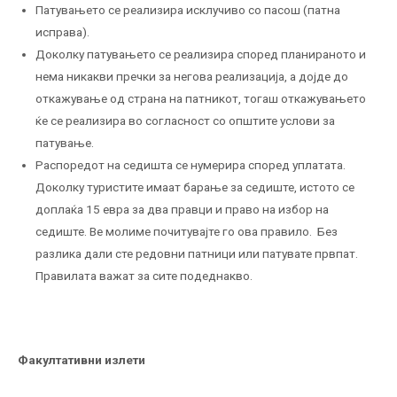
Патувањето се реализира исклучиво со пасош (патна
исправа).
Доколку патувањето се реализира според планираното и
нема никакви пречки за негова реализација, а дојде до
откажување од страна на патникот, тогаш откажувањето
ќе се реализира во согласност со општите услови за
патување.
Распоредот на седишта се нумерира според уплатата.
Доколку туристите имаат барање за седиште, истото се
доплаќа 15 евра за два правци и право на избор на
седиште. Ве молиме почитувајте го ова правило. Без
разлика дали сте редовни патници или патувате првпат.
Правилата важат за сите подеднакво.
Факултативни излети