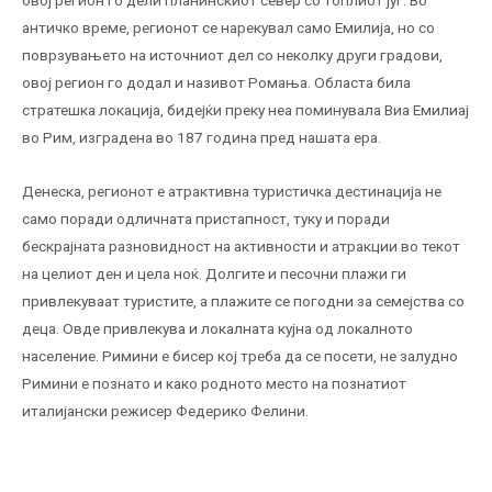
античко време, регионот се нарекувал само Емилија, но со
поврзувањето на источниот дел со неколку други градови,
овој регион го додал и називот Ромања. Областа била
стратешка локација, бидејќи преку неа поминувала Виа Емилиај
во Рим, изградена во 187 година пред нашата ера.
Денеска, регионот е атрактивна туристичка дестинација не
само поради одличната пристапност, туку и поради
бескрајната разновидност на активности и атракции во текот
на целиот ден и цела ноќ. Долгите и песочни плажи ги
привлекуваат туристите, а плажите се погодни за семејства со
деца. Овде привлекува и локалната кујна од локалното
население. Римини е бисер кој треба да се посети, не залудно
Римини е познато и како родното место на познатиот
италијански режисер Федерико Фелини.