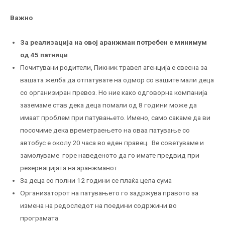
Важно
За реализација на овој аранжман потребен е минимум
од 45 патници
Почитувани родители, Пикник травел агенција е свесна за
вашата желба да отпатувате на одмор со вашите мали деца
со организиран превоз. Но ние како одговорна компанија
заземаме став дека деца помали од 8 години може да
имаат проблем при патувањето. Имено, само сакаме да ви
посочиме дека времетраењето на оваа патување со
автобус е околу 20 часа во еден правец. Ве советуваме и
замолуваме горе наведеното да го имате предвид при
резервацијата на аранжманот.
За деца со полни 12 години се плаќа цела сума
Организаторот на патувањето го задржува правото за
измена на редоследот на поедини содржини во
програмата