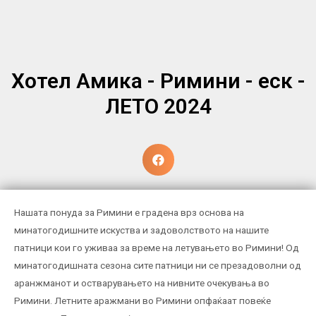
Хотел Амика - Римини - еск -
ЛЕТО 2024
Нашата понуда за Римини е градена врз основа на
минатогодишните искуства и задоволството на нашите
патници кои го уживаа за време на летувањето во Римини! Од
минатогодишната сезона сите патници ни се презадоволни од
аранжманот и остварувањето на нивните очекувања во
Римини. Летните аражмани во Римини опфаќаат повеќе