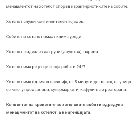
менаџментот на хотелот според карактиристиките на собите.
Хотелот служи континентален појадок.
Собите на хотелот имаат клима уреди.
Хотелот е идеален за групи (друштва), парови.
Хотелот има рецепција која работи 24/7.
Хотелот има одлична локација, на 5 минути до плажа, на улица
со многу продавници, супермаркети, кафулиња и ресторани.
Концептот на креветите во хотелските соби ги одредува
менаџментот на хотелот, а не агенцијата.