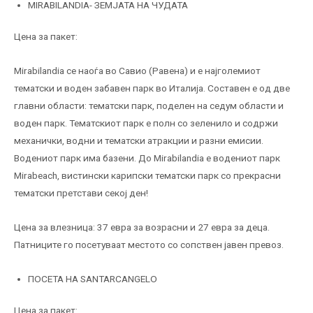
MIRABILANDIA- ЗЕМЈАТА НА ЧУДАТА
Цена за пакет:
Mirabilandia се наоѓа во Савио (Равена) и е најголемиот
тематски и воден забавен парк во Италија. Составен е од две
главни области: тематски парк, поделен на седум области и
воден парк. Тематскиот парк е полн со зеленило и содржи
механички, водни и тематски атракции и разни емисии.
Водениот парк има базени. До Mirabilandia е водениот парк
Mirabeach, вистински карипски тематски парк со прекрасни
тематски претстави секој ден!
Цена за влезница: 37 евра за возрасни и 27 евра за деца.
Патниците го посетуваат местото со сопствен јавен превоз.
ПОСЕТА НА SANTARCANGELO
Цена за пакет: