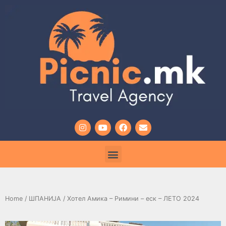
Home
/
ШПАНИЈА
/ Хотел Амика – Римини – еск – ЛЕТО 2024