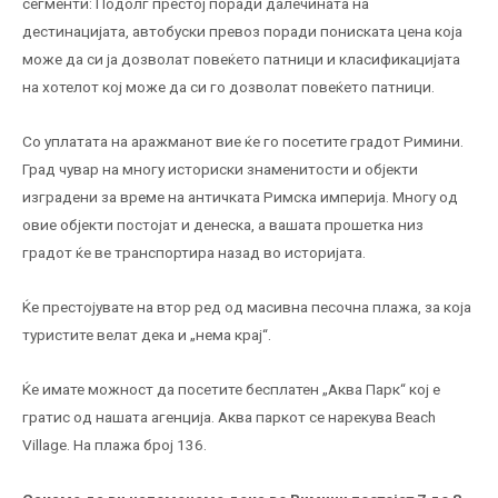
сегменти: Подолг престој поради далечината на
дестинацијата, автобуски превоз поради пониската цена која
може да си ја дозволат повеќето патници и класификацијата
на хотелот кој може да си го дозволат повеќето патници.
Со уплатата на аражманот вие ќе го посетите градот Римини.
Град чувар на многу историски знаменитости и објекти
изградени за време на античката Римска империја. Многу од
овие објекти постојат и денеска, а вашата прошетка низ
градот ќе ве транспортира назад во историјата.
Ќе престојувате на втор ред од масивна песочна плажа, за која
туристите велат дека и „нема крај“.
Ќе имате можност да посетите бесплатен „Аква Парк“ кој е
гратис од нашата агенција. Аква паркот се нарекува Beach
Village. На плажа број 136.