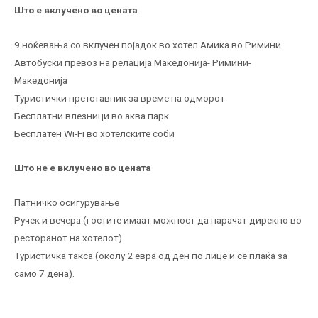
Што е вклучено во цената
9 ноќевања со вклучен појадок во хотел Амика во Римини
Автобуски превоз на релација Македонија- Римини-
Македонија
Туристички претставник за време на одморот
Бесплатни влезници во аква парк
Бесплатен Wi-Fi во хотелските соби
Што не е вклучено во цената
Патничко осигурување
Ручек и вечера (гостите имаат можност да нарачат дирекно во
ресторанот на хотелот)
Туристичка такса (околу 2 евра од ден по лице и се плаќа за
само 7 дена).