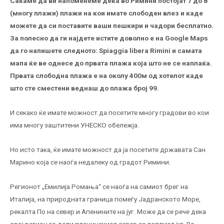
Сакаме да ви напоменеме дека во Римини постојат 7 до 8
(многу плажи) плажи на кои имате слободен влез и каде
можете да си поставите ваши пешкири и чадори бесплатно.
За полесно да ги најдете истите доволно е на Google Maps
да го напишете следното: Spiaggia libera Rimini и самата
мапа ќе ве однесе до првата плажа која што не се наплаќа.
Првата слободна плажа е на околу 400м од хотелот каде
што сте сместени веднаш до плажа број 99.
И секако ќе имате можност да посетите многу градови во кои
има многу заштитени УНЕСКО обележја.
Но исто така, ќе имате можност да ја посетите државата Сан
Марино која се наоѓа недалеку од градот Римини.
Регионот „Емилија Ромања“ се наоѓа на самиот брег на
Италија, на природната граница помеѓу Јадранското Море,
рекалта По на север и Апенините на југ. Може да се рече дека
овој регион го дели планинскиот север со топлиот југ. Во