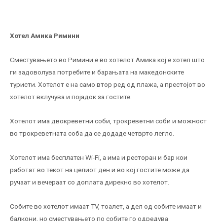
Хотел Амика Римини
Сместувањето во Римини е во хотелот Амика кој е хотел што
ги задоволува потребите и барањата на македонските
туристи. Хотелот е на само втор ред од плажа, а престојот во
хотелот вклучува и појадок за гостите.
Хотелот има двокреветни соби, трокреветни соби и можност
во трокреветната соба да се додаде четврто легло.
Хотелот има бесплатен Wi-Fi, а има и ресторан и бар кои
работат во текот на целиот ден и во кој гостите може да
ручаат и вечераат со доплата дирекно во хотелот.
Собите во хотелот имаат ТV, тоалет, а дел од собите имаат и
балкони, но сместувањето по собите го одредува