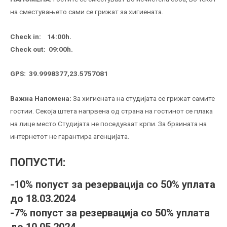
на сместувањето сами се грижат за хигиената.
Check in:
14:00h.
Check out:
09:00h.
GPS:
39.9998377,23.5757081
Важна
Напомена
:
За
хигиената на студијата се грижат самите
гостии. Секоја штета напрвена од страна на гостинот се плака
на лице место.Студијата не поседуваат крпи. За брзината на
интернетот не гарантира агенцијата.
ПОПУСТИ:
-10% попуст за резервација со 50% уплата
до 18.03.2024
-7% попуст за резервација со 50% уплата
до 10.05.2024