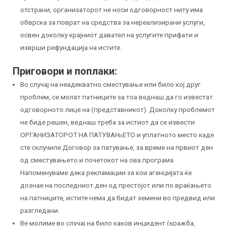
отстрани, организаторот не носи одговорност ниту има
обврска за поврат на средства за нереализирани услуги,
освен доколку крајниот давател на услугите прифати и
изврши рефундација на истите.
Приговори и поплаки:
Во случај на неадекватно сместување или било кој друг
проблем, се молат патниците за тоа веднаш да го известат
одговорното лице на (представникот). Доколку проблемот
не биде решен, веднаш треба за истиот да се извести
ОРГАНИЗАТОРОТ НА ПАТУВАЊЕТО и уплатното место каде
сте склучиле Договор за патување, за време на првиот ден
од сместувањето и почетокот на ова програма.
Напоменуваме дека рекламации за кои агенцијата ќе
дознае на последниот ден од престојот или по враќањето
на патниците, истите нема да бидат земени во предвид или
разгледани.
Ве молиме во случај на било каков инцидент (кражба,