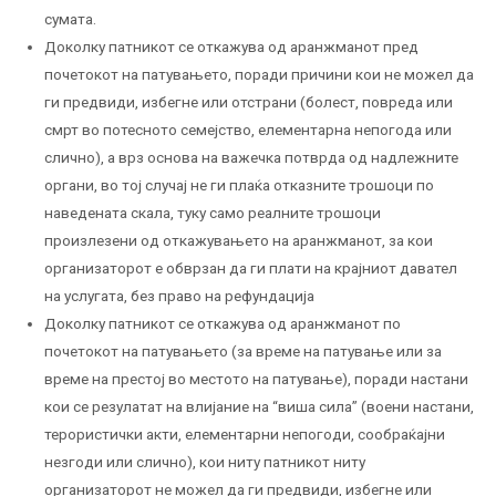
сумата.
Доколку патникот се откажува од аранжманот пред
почетокот на патувањето, поради причини кои не можел да
ги предвиди, избегне или отстрани (болест, повреда или
смрт во потесното семејство, елементарна непогода или
слично), а врз основа на важечка потврда од надлежните
органи, во тој случај не ги плаќа отказните трошоци по
наведената скала, туку само реалните трошоци
произлезени од откажувањето на аранжманот, за кои
организаторот е обврзан да ги плати на крајниот давател
на услугата, без право на рефундација
Доколку патникот се откажува од аранжманот по
почетокот на патувањето (за време на патување или за
време на престој во местото на патување), поради настани
кои се резулатат на влијание на “виша сила” (воени настани,
терористички акти, елементарни непогоди, сообраќајни
незгоди или слично), кои ниту патникот ниту
организаторот не можел да ги предвиди, избегне или