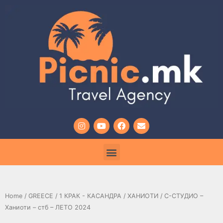
Home
/
GREECE
/
1 КРАК - КАСАНДРА
/
ХАНИОТИ
/ С-СТУДИО –
Ханиоти – стб – ЛЕТО 2024