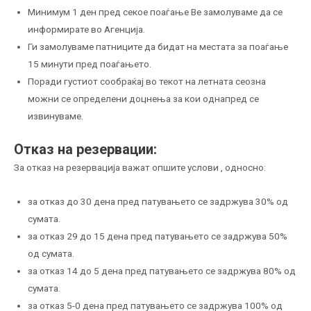
Минимум 1 ден пред секое поаѓање Ве замолуваме да се
информирате во Агенција.
Ги замолуваме патниците да бидат на местата за поаѓање
15 минути пред поаѓањето.
Поради густиот сообраќај во текот на летната сеозна
можни се определени доцнења за кои однапред се
извинуваме.
Отказ на резервации:
За отказ на резервација важат опшите услови , односно:
за отказ до 30 дена пред патувањето се задржува 30% од
сумата.
за отказ 29 до 15 дена пред патувањето се задржува 50%
од сумата.
за отказ 14 до 5 дена пред патувањето се задржува 80% од
сумата.
за отказ 5-0 дена пред патувањето се задржува 100% од