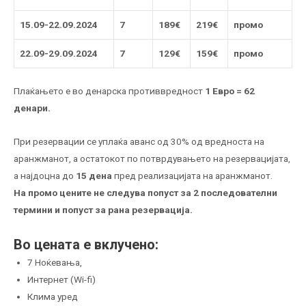
15.09-22.09.2024
7
189€
219€
промо
22.09-29.09.2024
7
129€
159€
промо
Плаќањето е во денарска противвредност
1 Евро = 62
денари.
При резервации се уплаќа аванс од 30% од вредноста на
аранжманот, а остатокот по потврдувањето на резервацијата,
a најдоцна до
15 дена
пред реализацијата на аранжманот.
На промо цените не следува попуст за 2 последователни
термини и попуст за рана резервација.
Во цената е вклучено:
7 Ноќевања,
Интернет (Wi-fi)
Клима уред