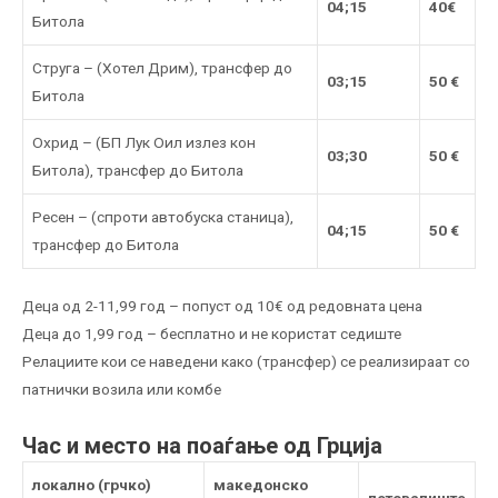
04;15
40€
Битола
Струга – (Хотел Дрим), трансфер до
03;15
50 €
Битола
Охрид – (БП Лук Оил излез кон
03;30
50 €
Битола), трансфер до Битола
Ресен – (спроти автобуска станица),
04;15
50 €
трансфер до Битола
Деца од 2-11,99 год – попуст од 10€ од редовната цена
Деца до 1,99 год – бесплатно и не користат седиште
Релациите кои се наведени како (трансфер) се реализираат со
патнички возила или комбe
Час и место на поаѓање од Грција
локално (грчко)
македонско
летовалиште