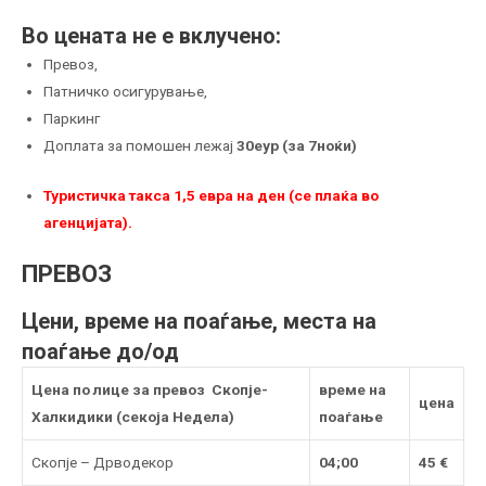
Во цената не е вклучено:
Превоз,
Патничко осигурување,
Паркинг
Доплата за помошен лежај
30еур (за 7ноќи)
Туристичка такса 1,5 евра на ден (се плаќа во
агенцијата).
ПРЕВОЗ
Цени, време на поаѓање, места на
поаѓање до/од
Цена по лице за превоз Скопје-
време на
цена
Халкидики (секоја Недела)
поаѓање
Скопје – Дрводекор
04;00
45 €