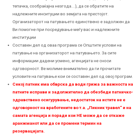
тепачка, сообраќајна незгода….), да се обратите на
надлежните инситуции во земјата на престојот.
Организаторот на патувањето единствено е задолжен да
Ви помогне при посредување меѓу вас и надлежните
институции
Составен дел од оваа програма се Општите услови на
патување на организаторот на патувањето. За сите
информации дадени усмено, агенцијата не сноси
одговорност. Ве молиме внимателно да ги прочитате
условите на патување кои се составен дел од овој програм.
Секој патник има обврска да води грижа за важноста на
патните исправи и задолжително да обезбеди патничко-
здравствено осигурување, недостаток на истите не е
одговорност на вработените во т.а. „Пикник травел“ и на
самата агенција и поради кои НЕ можe да се откаже
аранжманот или да се промени термин на
резервацијата.