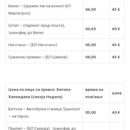
Велес – (кружен тек на влезот-БП
04;30
45 €
Макпетрол)
Штип – (паркинг пред пошта),
03;40
60 €
трансфер до Велес
Неготино – (БП Неготино)
05;00
45 €
Граничен премин – (БП Шимов)
06;00
45 €
Цена по лице за превоз Битола-
време на
цена
Халкидики (секоја Недела)
поаѓање
Битола – Автобуска станица Транскоп
05;00
40 €
– на перон
Прилеп – (БП Селида), трансфер до