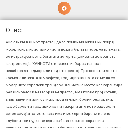
Опис:
Ако сакате вашиот престој, да го поминете уживајќи покрај
море, покрај кристално чиста вода и белата песок на плажата,
во
истражување на богатата историја, уживајќи во врвната
гастрономија,
ХАНИОТИ
е идеален избор за вашиот
незаборавен одмор или подолг престој. Препознатливо е по
космополитската атмосфера, традиционалното се меша со
модерните европски трендови. Ханиоти е место кое гарантира
релаксирачки и незаборавен престој, има голем број хотели,
апартмани и вили, бутици, продавници, бројни ресторани,
кафе барови и традиционални таверни што ќе го задоволи
секое семејство, исто така има и модерни барови и денс-
клубови кои нудат вечерна забава за сите возрасти, а
разновидните продавници и бутици нудат можност за шопинг