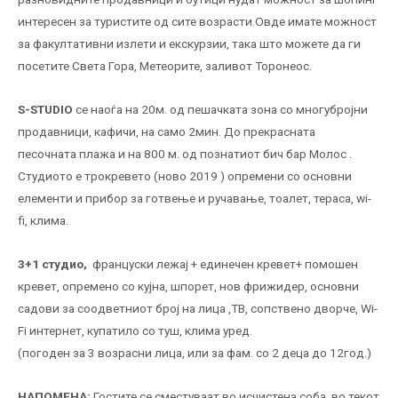
интересен за туристите од сите возрасти.Овде имате можност
за факултативни излети и екскурзии, така што можете да ги
посетите Света Гора, Метеорите, заливот Торонеос.
S-STUDIO
се наоѓа
на 20м. од пешачката зона со многубројни
продавници, кафичи, на само 2мин.
До
прекрасната
песочната
плажа
и на
800 м. од познатиот
бич бар Молос .
Студиото е
трокревет
о
(ново 2019 )
опремени со основни
елементи и прибор за готвење и ручавање, тоалет, тераса, wi-
fi, клима.
3+1 студио,
француски лежај + единечен кревет+ помошен
кревет, опремено со кујна, шпорет, нов фрижидер, основни
садови за соодветниот број на лица ,ТВ, сопствено дворче, Wi-
Fi интернет, купатило со туш, клима уред.
(погоден за 3 возрасни лица, или за фам. со 2 деца до 12год.)
НАПОМЕНА:
Гостите се сместуваат во исчистена соба, во текот