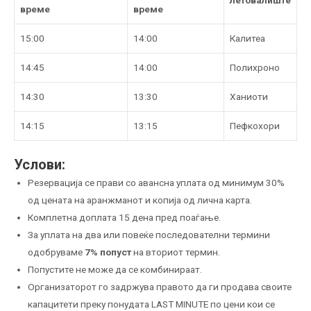
време
време
15:00
14:00
Калитеа
14:45
14:00
Полихроно
14:30
13:30
Ханиоти
14:15
13:15
Пефкохори
Услови:
Резервација се прави со авансна уплата од минимум 30%
од цената на аранжманот и копија од лична карта.
Комплетна доплата 15 дена пред поаѓање.
За уплата на два или повеќе последователни термини
одобруваме
7% попуст
на вториот термин.
Попустите не може да се комбинираат.
Организаторот го задржува правото да ги продава своите
капацитети преку понудата LAST MINUTE по цени кои се