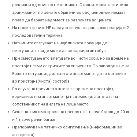
различни од оние во ценовникот. Страните кои платиле за
аранжманот по цените објавени во овој ценовник немаат
право да бараат надомест за разликата во цената.
На промо цените НЕ следува попуст за рана резервација и 2
последователни термина.
Патниците слегуваат на најблиската локација до
сметувањето каде може да се паркира автобус.
При сместувањето влегувате во чисти соби, но за време на
престојот сами се грижите за хигиената. По завршување на
Вашето летување, должни сте апартманот да го оставите
во пристојна(чиста) состојба.
Во случај на причинета штета за време на престојот,
корисникот на апартманот ја надоместува штетата на
сопственикот на вилата на лице место.
Секој патник има право на превоз на 1 парче багаж до 20 кг
и 1 парче рачен багаж.
Препорачуваме патничко осигурување (информации во
агенцијата).