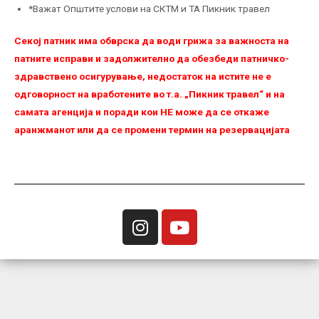
*Важат Општите услови на СКТМ и ТА Пикник травел
Секој патник има обврска да води грижа за важноста на
патните исправи и задолжително да обезбеди патничко-
здравствено осигурување, недостаток на истите не е
одговорност на вработените во т.а. „Пикник травел“ и на
самата агенција и поради кои НЕ можe да се откаже
аранжманот или да се промени термин на резервацијата