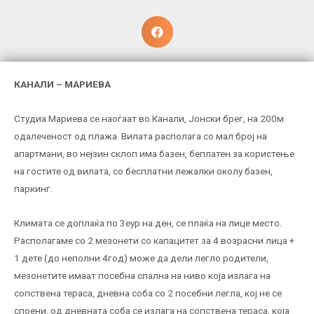
КАНАЛИ – МАРИЕВА
Студиа Мариева се наоѓаат во Канали, Јонски брег, на 200м
одалеченост од плажа. Вилата располага со мал број на
апартмани, во нејзин склоп има базен, беплатен за користење
на гостите од вилата, со бесплатни лежалки околу базен,
паркинг.
Климата се доплаќа по 3еур на ден, се плаќа на лице место.
Располагаме со 2 мезонети со капацитет за 4 возрасни лица +
1 дете (до неполни 4год) може да дели легло родители,
мезонетите имаат посебна спална на ниво која излага на
сопствена тераса, дневна соба со 2 посебни легла, кој не се
споени, од дневната соба се излага на сопствена тераса, која