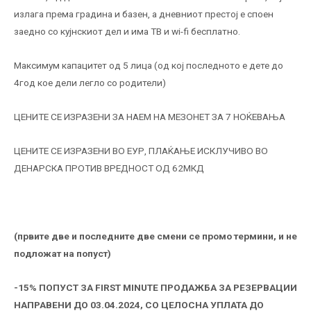
излага према градина и базен, а дневниот престој е споен
заедно со кујнскиот дел и има ТВ и wi-fi бесплатно.
Максимум капацитет од 5 лица (од кој последното е дете до
4год кое дели легло со родители)
ЦЕНИТЕ СЕ ИЗРАЗЕНИ ЗА НАЕМ НА МЕЗОНЕТ ЗА 7 НОЌЕВАЊА
ЦЕНИТЕ СЕ ИЗРАЗЕНИ ВО ЕУР, ПЛАЌАЊЕ ИСКЛУЧИВО ВО
ДЕНАРСКА ПРОТИВ ВРЕДНОСТ ОД 62МКД
(првите две и последните две смени се промо термини, и не
подложат на попуст)
-15% ПОПУСТ ЗА FIRST MINUTE ПРОДАЖБА ЗА РЕЗЕРВАЦИИ
НАПРАВЕНИ ДО 0
3
.04.2024, СО ЦЕЛОСНА УПЛАТА ДО