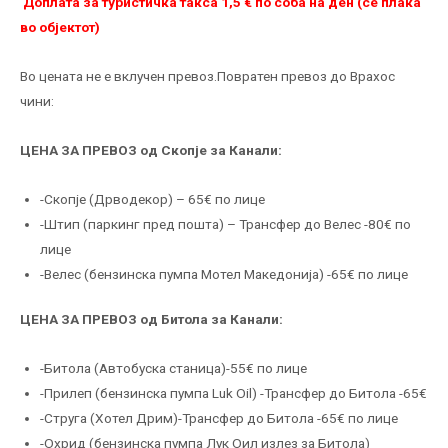
Доплата за туристичка такса 1,5 € по соба на ден (се плаќа
во објектот)
Во цената не е вклучен превоз.Повратен превоз до Врахос
чини:
ЦЕНА ЗА ПРЕВОЗ од Скопје за
Канали
:
-Скопје (Дрводекор) – 65€ по лице
-Штип (паркинг пред пошта) – Трансфер до Велес -80€ по
лице
-Велес (бензинска пумпа Мотел Македонија) -65€ по лице
ЦЕНА ЗА ПРЕВОЗ од Битола за
Канали
:
-Битола (Автобуска станица)-55€ по лице
-Прилеп (бензинска пумпа Luk Oil) -Трансфер до Битола -65€
-Струга (Хотел Дрим)-Трансфер до Битола -65€ по лице
-Охрид (бензинска пумпа Лук Оил излез за Битола)