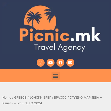
Home
/
GREECE
/
ЈОНСКИ БРЕГ
/
ВРАХОС
/ СТУДИО МАРИЕВА –
Канали – јкт – ЛЕТО 2024