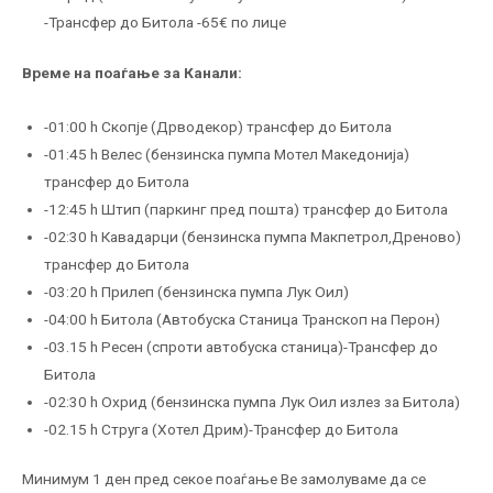
-Трансфер до Битола -65€ по лице
Време на поаѓање за Канали:
-01:00 h Скопје (Дрводекор) трансфер до Битола
-01:45 h Велес (бензинска пумпа Мотел Македонија)
трансфер до Битола
-12:45 h Штип (паркинг пред пошта) трансфер до Битола
-02:30 h Кавадарци (бензинска пумпа Макпетрол,Дреново)
трансфер до Битола
-03:20 h Прилеп (бензинска пумпа Лук Оил)
-04:00 h Битола (Автобуска Станица Транскоп на Перон)
-03.15 h Ресен (спроти автобуска станица)-Трансфер до
Битола
-02:30 h Охрид (бензинска пумпа Лук Оил излез за Битола)
-02.15 h Струга (Хотел Дрим)-Трансфер до Битола
Минимум 1 ден пред секое поаѓање Ве замолуваме да се