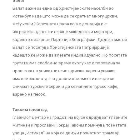
Балат
Балат важи за една од Христијанските населби во
Истанбул каде што може да се сретнат многу цркви,
меѓу кои и Железната црква која е донација и е
изградена од вештите раце македонски мајстори,
кадешто е закопан Партеније Зоографски. Додека сме во
Балат се посетува Христијанската Патријаршија,
кадешто ќе може да влезете индивидуално. По посетата
групата има слободно време околу час и половина за
прошетка по уникатните историски шарени улички,
имате можност да ги доловите моментите каде се
снимаат турските серии и да се напиете турско кафе,
варено на песок.
Таксим плоштад
Главниот центар на градот, на кој се одржуваат главните
митинзи и прослави! Покрај Таксим поминува познатата
улица „Истикал“ на која се движи познатиот трамвај!