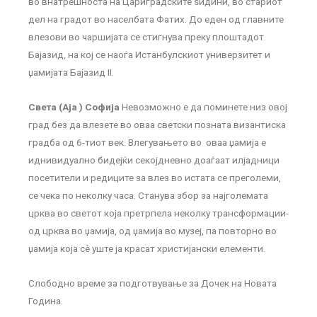
во внатрешноста на Цариградските ѕидини, во стариот
дел на градот во населбата Фатих. До еден од главните
влезови во чаршијата се стигнува преку плоштадот
Бајазид, на кој се наоѓа Истанбулскиот универзитет и
џамијата Бајазид II.
Света (Аја ) Софија
Невозможно е да поминете низ овој
град без да влезете во оваа светски позната византиска
градба од 6-тиот век. Влегувањето во оваа џамија е
иднивидуално бидејќи секојдневно доаѓаат илјадници
посетители и редиците за влез во истата се преголеми,
се чека по неколку часа. Станува збор за најголемата
црква во светот која претрпела неколку трансформации-
од црква во џамија, од џамија во музеј, па повторно во
џамија која сè уште ја красат христијански елементи.
Слободно време за подготвување за Дочек на Новата
Година.