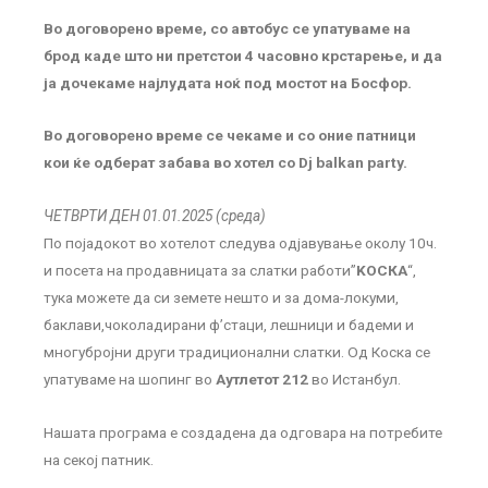
Во договорено време, со автобус се упатуваме на
брод каде што ни претстои 4 часовно крстарење, и да
ја дочекаме најлудата ноќ под мостот на Босфор.
Во договорено време се чекаме и со оние патници
кои ќе одберат забава во хотел со Dj balkan party.
ЧЕТВРТИ ДЕН 01.01.2025 (среда)
По појадокот во хотелот следува одјавување околу 10ч.
и посета на продавницата за слатки работи”
KOСКА
“,
тука можете да си земете нешто и за дома-локуми,
баклави,чоколадирани ф’стаци, лешници и бадеми и
многубројни други традиционални слатки. Од Коска се
упатуваме на шопинг во
Аутлетот 212
во Истанбул.
Нашата програма е создадена да одговара на потребите
на секој патник.