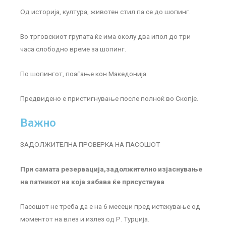
Од историја, култура, животен стил па се до шопинг.
Во трговскиот групата ќе има околу два ипол до три
часа слободно време за шопинг.
По шопингот, поаѓање кон Македонија.
Предвидено е пристигнување после полноќ во Скопје.
Важно
ЗАДОЛЖИТЕЛНА ПРОВЕРКА НА ПАСОШОТ
При самата резервација,задолжително изјаснување
на патникот на која забава ќе присуствува
Пасошот не треба да е на 6 месеци пред истекување од
моментот на влез и излез од Р. Турцијa.