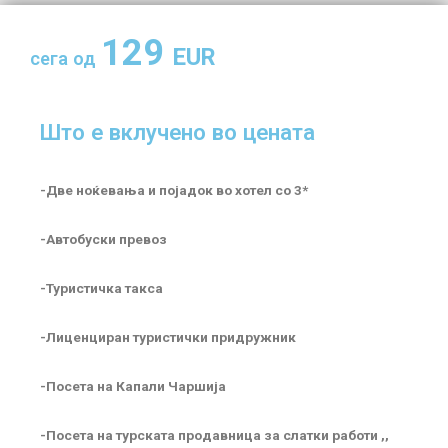
129
EUR
сега од
Што е вклучено во цената
-Две ноќевања и појадок во хотел со 3*
-Автобуски превоз
-Туристичка такса
-Лиценциран туристички придружник
-Посета на Капали Чаршија
-Посета на турската продавница за слатки работи ,,