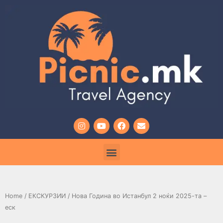
Home
/
ЕКСКУРЗИИ
/ Нова Година во Истанбул 2 ноќи 2025-та –
еск