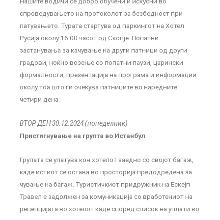
Нашите водичи се добро обучени и искусни во
спроведувањето на протоколот за безбедност при
патувањето. Турата стартува од паркингот на Хотел
Русија околу 16:00 часот од Скопје. Попатни
застанувања за качување на други патници од други
градови, ноќно возење со попатни паузи, царински
формалности, презентација на програма и информации
околу тоа што ги очекува патниците во наредните
четири дена.
ВТОР ДЕН 30.12.2024 (понеделник)
Пристигнување на групта во Истанбул
Групата се упатува кон хотелот заедно со својот багаж,
каде истиот се остава во просторија предодредена за
чување на багаж. Туристичкиот придружник на Ескејп
Травел е задолжен за комуникација со вработениот на
рецепцијата во хотелот каде според список на уплати во