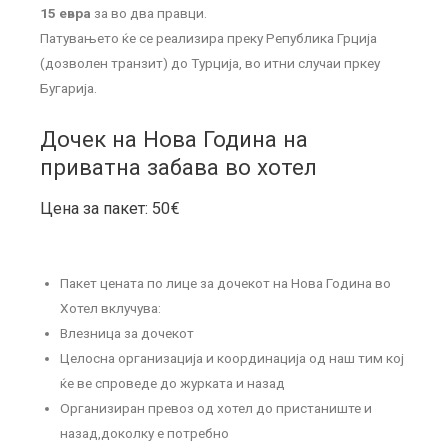
15 евра
за во два правци.
Патувањето ќе се реализира преку Република Грција
(дозволен транзит) до Турција, во итни случаи пркеу
Бугарија.
Дочек на Нова Година на
приватна забава во хотел
Цена за пакет: 50€
Пакет цената по лице за дочекот на Нова Година во
Хотел вклучува:
Влезница за дочекот
Целосна организација и координација од наш тим кој
ќе ве спроведе до журката и назад
Организиран превоз од хотел до пристаниште и
назад,доколку е потребно