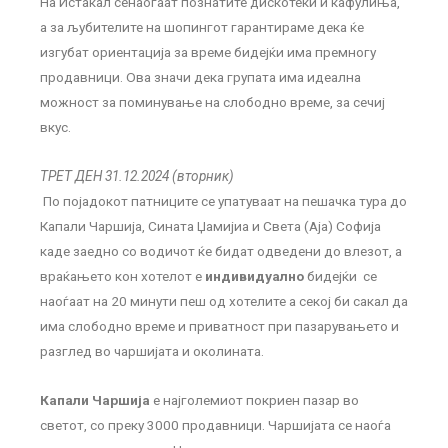
На Истакал сенаоѓаат познатите дискотеки и кафулиња,
а за љубителите на шопингот гарантираме дека ќе
изгубат ориентација за време бидејќи има премногу
продавници. Ова значи дека групата има идеална
можност за поминување на слободно време, за сечиј
вкус.
ТРЕТ ДЕН 31.12.2024 (вторник)
По појадокот патниците се упатуваат на пешачка тура до
Капали Чаршија, Сината Џамијиа и Света (Аја) Софија
каде заедно со водичот ќе бидат одведени до влезот, а
враќањето кон хотелот е
индивидуално
бидејќи се
наоѓаат на 20 минути пеш од хотелите а секој би сакал да
има слободно време и приватност при пазарувањето и
разглед во чаршијата и околината.
Капали Чаршија
е најголемиот покриен пазар во
светот, со преку 3000 продавници. Чаршијата се наоѓа