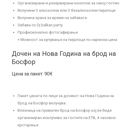
Организирани и резервирани конопои за секој гостин
Вклучени 3 алкохолни или 3 безалкохолни пијалоци
Вклучена храна за време на забавата
Забава со Dj balkan party
Професионално фотогафирање
+ Можност за купување на пијалоци по најниска цена
Дочен на Нова Година на брод на
Босфор
Цена за пакет: 90€
Пакет цената по лице за дочекот на Нова Година на
брод на Босфор вклучува:
Влезница на приватен брод на Босфор кој ќе биде
организиран исклучиво за гостите на ЕТА, 4 часовно
крстарење