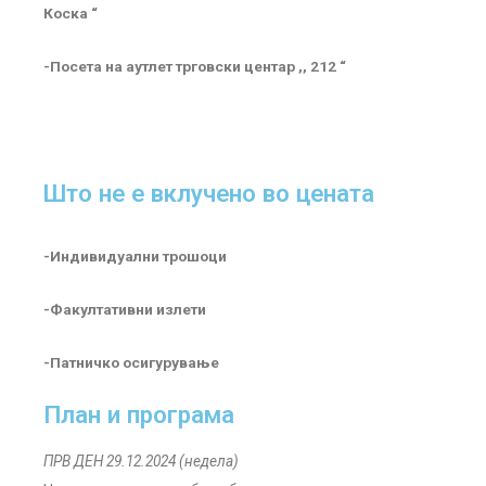
Коска “
-Посета на аутлет трговски центар ,, 212 “
Што не е вклучено во цената
-Индивидуални трошоци
-Факултативни излети
-Патничко осигурување
План и програма
ПРВ ДЕН 29.12.2024 (недела)