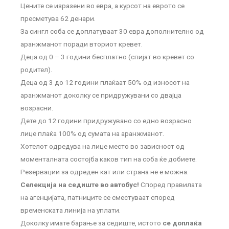
Цените се изразени во евра, а курсот на еврото се
пресметува 62 денари.
За сингл соба се доплатуваат 30 евра дополнително од
аранжманот поради вториот кревет.
Деца од 0 – 3 години бесплатно (спијат во кревет со
родител).
Деца од 3 до 12 години плаќаат 50% од износот на
аранжманот доколку се придружувани со двајца
возрасни.
Дете до 12 години придружувано со едно возрасно
лице плаќа 100% од сумата на аранжманот.
Хотелот одредува на лице место во зависност од
моменталната состојба каков тип на соба ќе добиете.
Резервации за одреден кат или страна не е можна.
Селекција на седиште во автобус!
Според правилата
на агенцијата, патниците се сместуваат според
временската линија на уплати.
Доколку имате барање за седиште, истото
се доплаќа