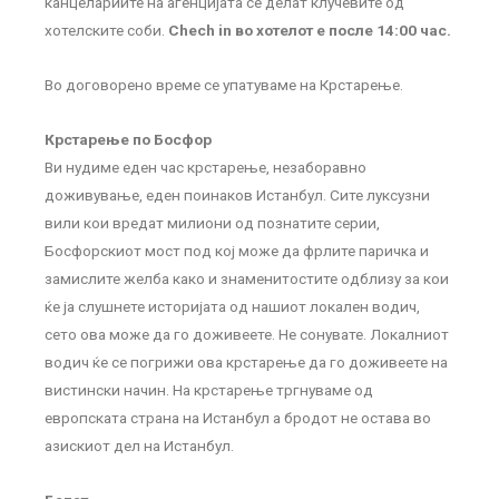
канцелариите на агенцијата се делат клучевите од
хотелските соби.
Chech in во хотелот е после 14:00 час.
Во договорено време се упатуваме на Крстарење.
Крстарење по Босфор
Ви нудиме еден час крстарење, незаборавно
доживување, еден поинаков Истанбул. Сите луксузни
вили кои вредат милиони од познатите серии,
Босфорскиот мост под кој може да фрлите паричка и
замислите желба како и знаменитостите одблизу за кои
ќе ја слушнете историјата од нашиот локален водич,
сето ова може да го доживеете. Не сонувате. Локалниот
водич ќе се погрижи ова крстарење да го доживеете на
вистински начин. На крстарење тргнуваме од
европската страна на Истанбул а бродот не остава во
азискиот дел на Истанбул.