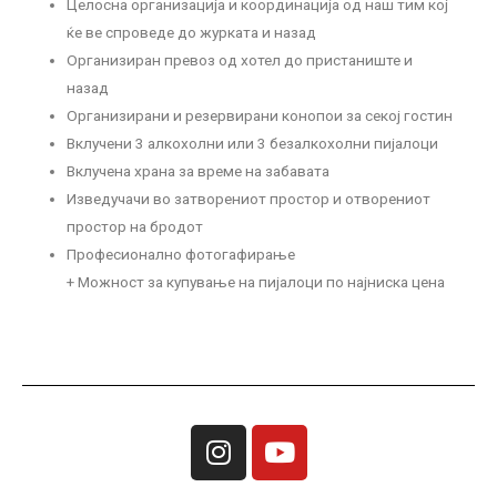
Целосна организација и координација од наш тим кој
ќе ве спроведе до журката и назад
Организиран превоз од хотел до пристаниште и
назад
Организирани и резервирани конопои за секој гостин
Вклучени 3 алкохолни или 3 безалкохолни пијалоци
Вклучена храна за време на забавата
Изведучачи во затворениот простор и отворениот
простор на бродот
Професионално фотогафирање
+ Можност за купување на пијалоци по најниска цена