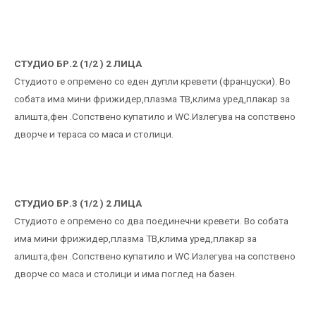
СТУДИО БР.2 (1/2 ) 2 ЛИЦА
Студиото е опремено со еден дупли кревети (француски). Во
собата има мини фрижидер,плазма ТВ,клима уред,плакар за
алишта,фен .Сопствено купатило и WC.Излегува на сопствено
дворче и тераса со маса и столици.
СТУДИО БР.3 (1/2 ) 2 ЛИЦА
Студиото е опремено со два поединечни кревети. Во собата
има мини фрижидер,плазма ТВ,клима уред,плакар за
алишта,фен .Сопствено купатило и WC.Излегува на сопствено
дворче со маса и столици и има поглед на базен.