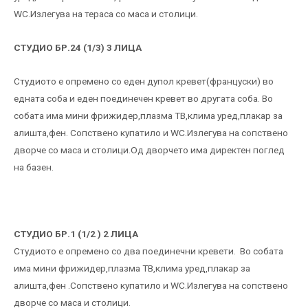
WC.Излегува на тераса со маса и столици.
СТУДИО БР.24 (1/3) 3 ЛИЦА
Студиото е опремено со еден дупол кревет(француски) во
едната соба и еден поединечен кревет во другата соба. Во
собата има мини фрижидер,плазма ТВ,клима уред,плакар за
алишта,фен. Сопствено купатило и WC.Излегува на сопствено
дворче со маса и столици.Од дворчето има директен поглед
на базен.
СТУДИО БР.1 (1/2 ) 2 ЛИЦА
Студиото е опремено со два поединечни кревети. Во собата
има мини фрижидер,плазма ТВ,клима уред,плакар за
алишта,фен .Сопствено купатило и WC.Излегува на сопствено
дворче со маса и столици.