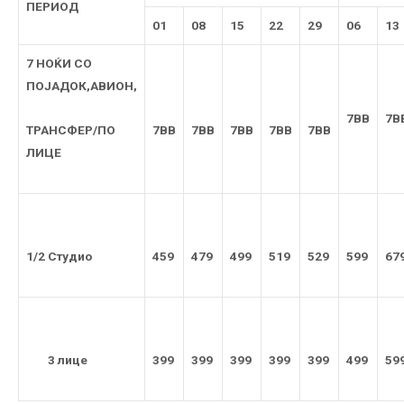
ПЕРИОД
01
08
15
22
29
06
13
7 НОЌИ СО
ПОЈАДОК,АВИОН,
7
BB
7
B
ТРАНСФЕР/ПО
7
BB
7
BB
7
BB
7
BB
7
BB
ЛИЦЕ
1/2 Студио
459
479
499
519
529
599
67
3 лице
399
399
399
399
399
499
59