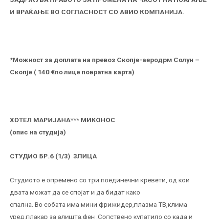
И ВРАЌАЊЕ ВО СОГЛАСНОСТ СО АВИО КОМПАНИЈА.
*Можност за доплата на превоз Скопје-аеродрм Солун –
Скопје ( 140
€
по лице повратна карта)
ХОТЕЛ МАРИЈАНА*** МИКОНОС
(опис на студија)
СТУДИО БР.6 (1/3) 3ЛИЦА
Студиото е опремено со три поединечни кревети, од кои
двата можат да се спојат и да бидат како
спална. Во собата има мини фрижидер,плазма ТВ,клима
уред,плакар за алишта,фен .Сопствено купатило со када и