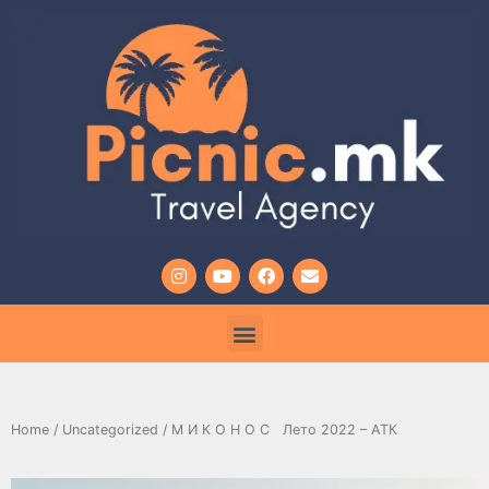
Home
/
Uncategorized
/ М И К О Н О С Лето 2022 – АТК