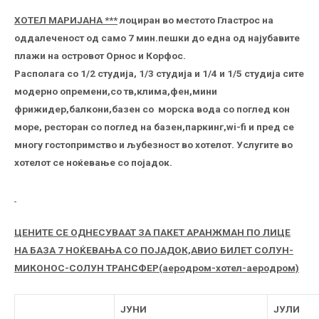
ХОТЕЛ МАРИJАНА ***
лоциран во местото Гластрос на
оддалеченост од само 7 мин.пешки до една од најубавите
плажи на островот Орнос и Корфос.
Располага со 1/2 студија, 1/3 студија и 1/4 и 1/5 студија сите
модерно опремени,со тв,клима,фен,мини
фрижидер,балкони,базен со морска вода со поглед кон
море, ресторан со поглед на базен,паркинг,wi-fi и пред се
многу гостопримство и љубезност во хотелот. Услугите во
хотелот се ноќевање со појадок.
ЦЕНИТЕ СЕ ОДНЕСУВААТ ЗА ПАКЕТ АРАНЖМАН ПО ЛИЦЕ
НА БАЗА 7 НОЌЕВАЊА СО ПОЈАДОК,АВИО БИЛЕТ СОЛУН-
МИКОНОС-СОЛУН ТРАНСФЕР(аеродром-хотел-аеродром)
ЈУНИ
ЈУЛИ