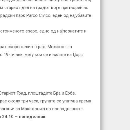
з стариот дел на градот кој е претворен во
радски парк Parco Civico, еден од најубавите
стоименото езеро, едно од најпознатите и
ваат скоро целиот град. Можност за
 19-ти век, меѓу кои се и вилите на Џорџ
тариот Град, плоштадите Бра и Ербе,
трае околу три часа, групата се упатува према
Поаѓање за Македонија во попладневните
а
24.10 – понеделник.