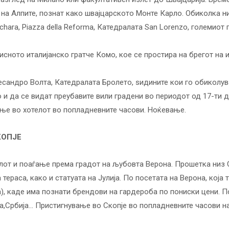
 на Алпите, познат како швајцарското Монте Карло. Обиколка ни
hara, Piazza della Reforma, Катедралата San Lorenzo, големиот г
ното италијанско гратче Комо, кое се простира на брегот на и
есандро Волта, Катедралата Бролето, ѕидините кои го обиколу
и да се видат преубавите вили градени во периодот од 17-ти до
ање во хотелот во попладневните часови. Ноќевање.
КОПЈЕ
лот и поаѓање према градот на љубовта Верона. Прошетка низ С
 тераса, како и статуата на Јулија. По посетата на Верона, која 
а), каде има познати брендови на гардероба по пониски цени. 
ка,Србија… Пристигнување во Скопје во попладневните часови н