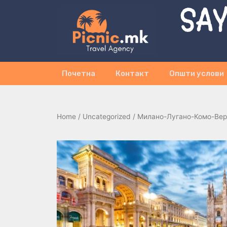
SAY
Почетна
Контакт
Општи услови
Home
/
Uncategorized
/ Милано-Лугано-Комо-Вер