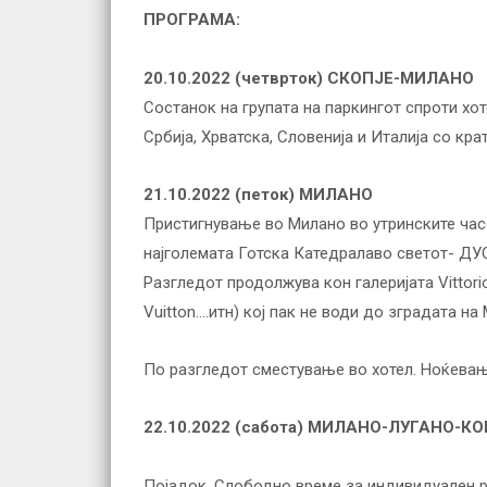
ПРОГРАМА:
20.10.2022 (четврток)
СКОПЈЕ-МИЛАНО
Состанок на групата на паркингот спроти хот
Србија, Хрватска, Словенија и Италија со кр
21.10.2022 (петок)
МИЛАНО
Пристигнување во Милано во утринските часо
најголемата Готска Катедралаво светот- ДУ
Разгледот продолжува кон галеријата Vittori
Vuitton….итн) кој пак не води до зградата н
По разгледот сместување во хотел. Ноќевањ
22.10.2022 (сабота)
МИЛАНО-ЛУГАНО-К
Појадок. Слободно време за индивидуален р