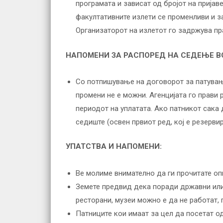
програмата и зависат од бројот на пријав
факултативните излети се променливи и за
Организаторот на излетот го задржува пр
НАПОМЕНИ ЗА РАСПОРЕД НА СЕДЕЊЕ В
Со потпишување на договорот за патување
промени не е можни. Агенцијата го прави 
периодот на уплатата. Ако патникот сака 
седиште (освен првиот ред, кој е резерви
УПАТСТВА И НАПОМЕНИ:
Ве молиме внимателно да ги прочитате оп
Земете предвид дека поради државни или 
ресторани, музеи можно е да не работат,
Патниците кои имаат за цел да посетат о