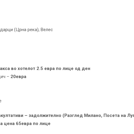
дарци (Црна река), Велес
кса во хотелот 2.5 евра по лице од ден
дич –
20евра
е
ултативи – задолжително (Разглед Милано, Посета на Луг
на цена 65евра по лице