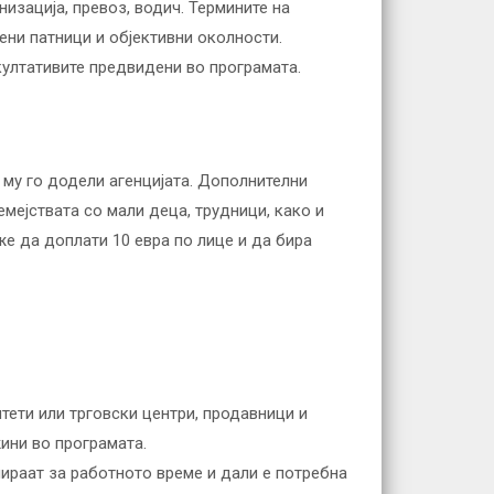
низација, превоз, водич. Термините на
ени патници и објективни околности.
култативите предвидени во програмата.
 му го додели агенцијата. Дополнителни
емејствата со мали деца, трудници, како и
же да доплати 10 евра по лице и да бира
ети или трговски центри, продавници и
ини во програмата.
мираат за работното време и дали е потребна