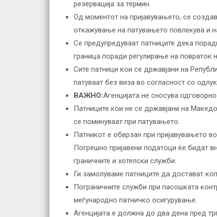
резервација за термин.
Од моментот на пријавувањето, се создав
откажување на патувањето повлекува и на
Се предупредуваат патниците дека порад
граница поради регулирање на повраток н
Сите патници кои се државјани на Репуб
патуваат без виза во согласност со одлук
ВАЖНО:
Агенцијата не сносува одговорнос
Патниците кои не се државјани на Македон
се поминуваат при патувањето.
Патникот е обврзан при пријавувањето во 
Погрешно пријавени податоци ќе бидат вн
граничните и хотелски служби.
Ги замолуваме патниците да достават коп
Пограничните служби при пасошката контр
меѓународно патничко осигурување.
Агенцијата е должна до два дена пред трг