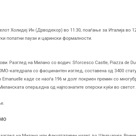
елот Холидеј Ин (Дрводекор) во 11:30, поаѓање за Италија во 1
атки попатни паузи и царински формалности.
ви. Разглед на Милано со водич: Sforcesco Cаstle, Piazza de 
ОМО-катедрала со фасцинантен изглед, составена од 3400 стату
o Emanuelle каде се наоѓа 196 м долг покриен премин со многубр
а Миланската опера,една од најпознатите оперски куќи во светот.
е.
ОМО
азглед на Милано или факултативен излет до Швајцарија. Време