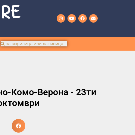
URE
о-Комо-Верона - 23ти
октомври