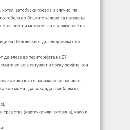
хотел, автобуски превоз и слично, па
по табели во Општите услови за патување.
ање, не постои можност за задржување на
сници на Шенгенскиот договор можат да
 да влезе во територијата на ЕУ.
мјата во која патуваат и преку земјите кои
е онака како што е напишано во пасошот.
ето кои можат да создадат проблем кај
ој.
 средства (картички или готовина), како и
ње.