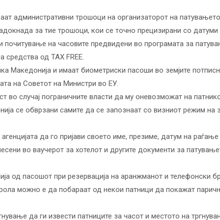
аат административни трошоци на организаторот на патувањето, 
докнада за тие трошоци, кои се точно прецизирани со датуми 
и почитување на часовите предвидени во програмата за патув
а средства од TAX FREE.
лика Македонија и имаат биометриски пасоши во земјите потпи
ата на Советот на Министри во ЕУ.
т во случај пограничните власти да му оневозможат на патникот
ија се обврзани самите да се запознаат со визниот режим на зе
агенцијата да го пријави своето име, презиме, датум на раѓањ
есени во ваучерот за хотелот и другите документи за патувањ
ија од пасошот при резервација на аранжманот и телефонски бр
ола можно е да побараат од некои патници да покажат парични
нување да ги извести патниците за часот и местото на тргнува