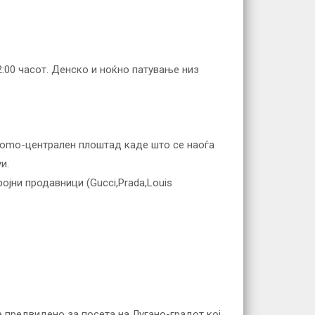
2:00 часот. Денско и ноќно патување низ
Duomo-централен плоштад каде што се наоѓа
и.
ојни продавници (Gucci,Prada,Louis
 предвидено за посета на Лугано-градот кој