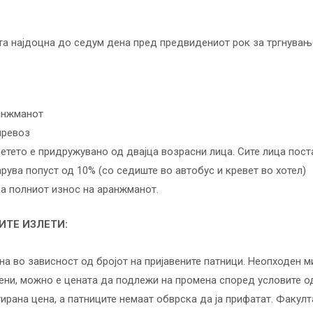
ата најдоцна до седум дена пред предвидениот рок за тргнувањ
ранжманот
превоз
детето е придружувано од двајца возрасни лица. Сите лица пост
арува попуст од 10% (со седиште во автобус и кревет во хотел)
а полниот износ на аранжманот.
ИТЕ ИЗЛЕТИ:
а во зависност од бројот на пријавените патници. Неопходен м
авени, можно е цената да подлежи на промена според условите од
ирана цена, а патниците немаат обврска да ја прифатат. Факул