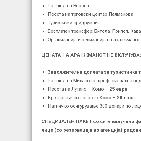
Разглед на Верона
Посета на трговски центар Палманова
Туристички придружник
Бесплатен трансфер: Битола, Прилеп, Кава
Организација и релизација на аранжманот
ЦЕНАТА НА АРАНЖМАНОТ НЕ ВКЛУЧУВА:
Задолжителна доплата за туристичка та
Разглед на Милано со професионален во
Посета на Лугано – Комо –
25 евра
Крстарење по езерото Комо –
20 евра
Патничко осигурување 300 денари по лиц
СПЕЦИЈАЛЕН ПАКЕТ со сите вклучени фак
лице (со резервација во агенција) редов