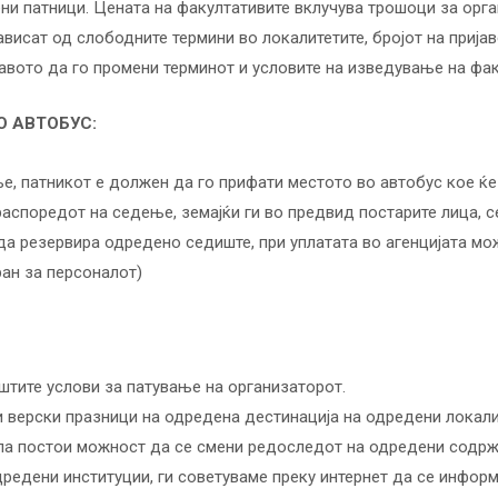
ени патници. Цената на факултативите вклучува трошоци за орга
висат од слободните термини во локалитетите, бројот на пријав
авото да го промени терминот и условите на изведување на фа
О АВТОБУС:
, патникот е должен да го прифати местото во автобус кое ќе
распоредот на седење, земајќи ги во предвид постарите лица, с
да резервира одредено седиште, при уплатата во агенцијата мо
ран за персоналот)
штите услови за патување на организаторот.
верски празници на одредена дестинација на одредени локалит
 па постои можност да се смени редоследот на одредени содрж
дредени институции, ги советуваме преку интернет да се инфор