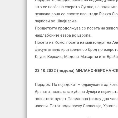
што се наоѓа на езерото Лугано, на падините
пешачка зона со своите плоштади Piazza Cioc
паркови во Швајцарија.
Прошетката продолжува со посета на живопис
најдлабоките езера во Европа.
Посета на Комо, посета на мавзолејот на Ал
факултативно крстарење со брод по езерото 
Клуни, Версаче, Мадона, Макартни итн. Враќ
23.10.2022 (недела)
МИЛАНО-ВЕРОНА-С
Појадок. По појадокот – одјавување од хоте
Арената, познатата куќа на Јулија и нејзината
познатиот аутлет Палманова (околу два час
часови. Патот води преку Словенија, Хрватс