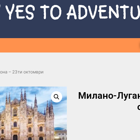
 YES TO ADVENT
она – 23ти октомври
Милано-Луган