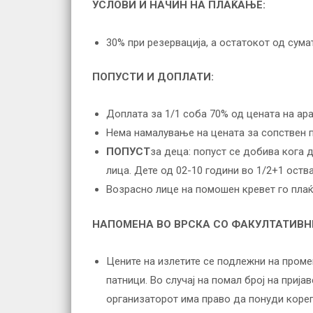
УСЛОВИ И НАЧИН НА ПЛАЌАЊЕ:
30% при резервација, а остатокот од сум
ПОПУСТИ И ДОПЛАТИ:
Доплата за 1/1 соба 70% од цената на а
Нема намалување на цената за сопствен 
ПОПУСТ
за деца: попуст се добива кога 
лица. Дете од 02-10 години во 1/2+1 оств
Возрасно лице на помошен кревет го плаќ
НАПОМЕНА ВО ВРСКА СО ФАКУЛТАТИВН
Цените на излетите се подлежни на промен
патници. Во случај на помал број на приј
организаторот има право да понуди корег