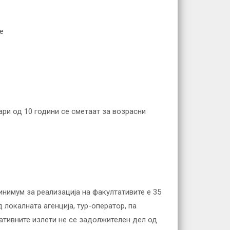
е
ари од 10 години се сметаат за возрасни
инимум за реализација на факултативите е 35
 локалната агенција, тур-оператор, па
тативните излети не се задолжителен дел од