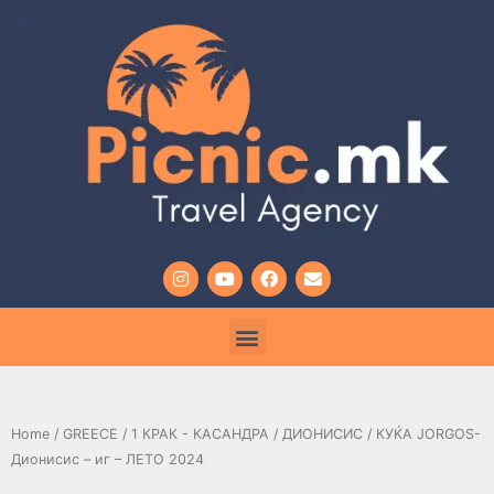
Home
/
GREECE
/
1 КРАК - КАСАНДРА
/
ДИОНИСИС
/ КУЌА JORGOS-
Дионисис – иг – ЛЕТО 2024