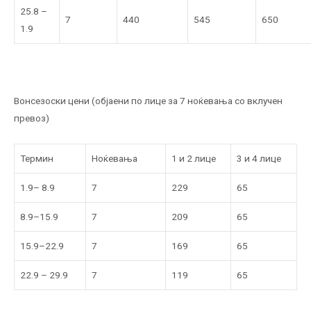
25.8 –
7
440
545
650
1.9
Вонсезоски цени (објаени по лице за 7 ноќевања со вклучен
превоз)
Термин
Ноќевања
1 и 2 лице
3 и 4 лице
1.9– 8.9
7
229
65
8.9–15.9
7
209
65
15.9–22.9
7
169
65
22.9 – 29.9
7
119
65