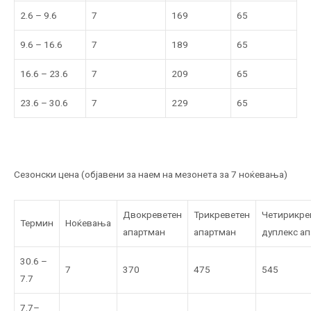
2.6 – 9.6
7
169
65
9.6 – 16.6
7
189
65
16.6 – 23.6
7
209
65
23.6 – 30.6
7
229
65
Сезонски цена (објавени за наем на мезонета за 7 ноќевања)
Двокреветен
Трикреветен
Четирикре
Термин
Ноќевања
апартман
апартман
дуплекс ап
30.6 –
7
370
475
545
7.7
7.7–