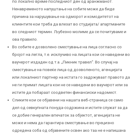
по локално време последниот ден од аранжманот.
Ненавременото напуштање на собите може да биде
причина за нарушување на одморот и комодитетот на
клиентите кои треба да влезат во студијата/ апартманите
во следниот термин. Љубезно молиме да се почитуваме и
ова правило.
Во собите е дозволено сместување на лица согласно со
бројот на легла, т.е. исклучиво на лицата кои се наведени во
ваучерот издаден од т.а. „Пикник травел“. Во случај на
сместување на повеќе лица од дозволеното, агенцијата
или локалниот партнер на истата го задржуваат правото да
не ги примат лицата кои не се наведени во ваучерот или за
истите да побараат соодветен финансиски надомест.
Сликите кои се објавени на нашата веб-страница се само
дел од севкупната понуда-содржина и истите служат за да
се добие генерален впечаток за објектот, агенцијата не
може и нема да гарантира сместување во прецизно
одредена соба од објавените освен ако таа не е напишана