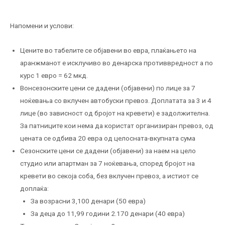
Напомени и услови:
Цените во табелите се објавени во евра, плаќањето на
аранжманот е исклучиво во денарска противвредност а по
курс 1 евро = 62 мкд.
Вонсезонските цени се дадени (објавени) по лице за 7
ноќевања со вклучен автобуски превоз. Доплатата за 3 и 4
лице (во зависност од бројот на кревети) е задолжителна.
За патниците кои нема да користат организиран превоз, од
цената се одбива 20 евра од целосната-вкупната сума
Сезонските цени се дадени (објавени) за наем на цело
студио или апартман за 7 ноќевања, според бројот на
кревети во секоја соба, без вклучен превоз, а истиот се
доплаќа:
За возрасни 3,100 денари (50 евра)
За деца до 11,99 години 2.170 денари (40 евра)