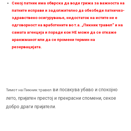
Секој патник има обврска да води грижа за важноста на
патните исправи и задолжително да обезбеди патничко-
здравствено осигурување, недостаток на истите не е
одговорност на вработените во т.а. „Пикник травел“ и на
самата агенција и поради кои НЕ можe да се откаже
аранжманот или да се промени термин на
резервацијата.
ви посакува убаво и спокојно
Тимот на Пикник травел
лето, пријатен престој и прекрасни спомени, секое
добро драги пријатели.