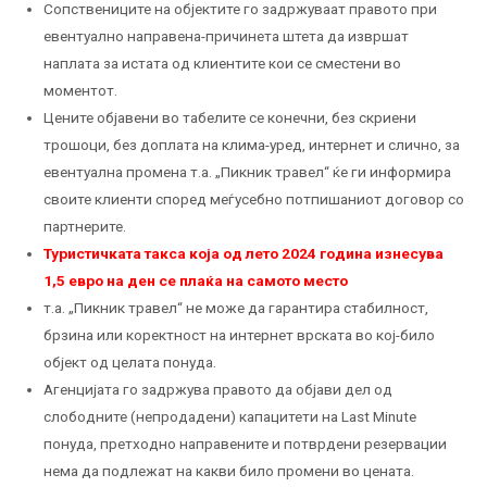
Сопствениците на објектите го задржуваат правото при
евентуално направена-причинета штета да извршат
наплата за истата од клиентите кои се сместени во
моментот.
Цените објавени во табелите се конечни, без скриени
трошоци, без доплата на клима-уред, интернет и слично, за
евентуална промена т.а. „Пикник травел“ ќе ги информира
своите клиенти според меѓусебно потпишаниот договор со
партнерите.
Туристичката такса која од лето 2024 година изнесува
1,5 евро на ден се плаќа на самото место
т.а. „Пикник травел“ не може да гарантира стабилност,
брзина или коректност на интернет врската во кој-било
објект од целата понуда.
Агенцијата го задржува правото да објави дел од
слободните (непродадени) капацитети на Last Minute
понуда, претходно направените и потврдени резервации
нема да подлежат на какви било промени во цената.