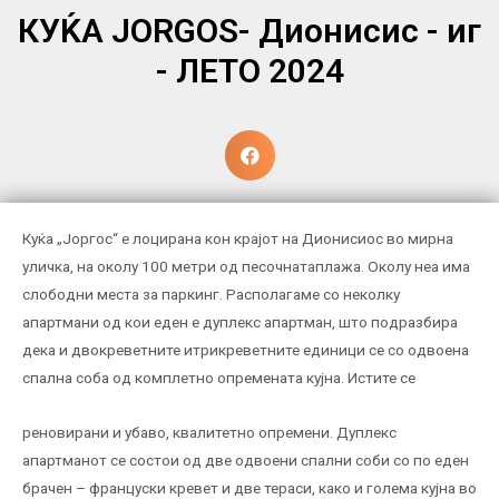
КУЌА JORGOS- Дионисис - иг
- ЛЕТО 2024
Куќа „Јоргос“ е лоцирана кон крајот на Дионисиос во мирна
уличка, на околу 100 метри од песочнатаплажа. Околу неа има
слободни места за паркинг. Располагаме со неколку
апартмани од кои еден е дуплекс апартман, што подразбира
дека и двокреветните итрикреветните единици се со одвоена
спална соба од комплетно опремената кујна. Истите се
реновирани и убаво, квалитетно опремени. Дуплекс
апартманот се состои од две одвоени спални соби со по еден
брачен – француски кревет и две тераси, како и голема кујна во