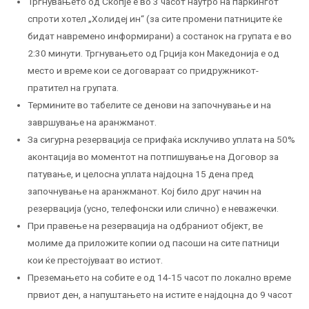
Тргнувањето од Скопје е во 3 часот наутро на паркингот
спроти хотел „Холидеј ин“ (за сите промени патниците ќе
бидат навремено информирани) а состанок на групата е во
2:30 минути. Тргнувањето од Грција кон Македонија е од
место и време кои се договараат со придружникот-
пратител на групата.
Термините во табелите се денови на започнување и на
завршување на аранжманот.
За сигурна резервација се прифаќа исклучиво уплата на 50%
аконтација во моментот на потпишување на Договор за
патување, и целосна уплата најдоцна 15 дена пред
започнување на аранжманот. Кој било друг начин на
резервација (усно, телефонски или слично) е неважечки.
При правење на резервација на одбраниот објект, ве
молиме да приложите копии од пасоши на сите патници
кои ќе престојуваат во истиот.
Преземањето на собите е од 14-15 часот по локално време
првиот ден, а напуштањето на истите е најдоцна до 9 часот