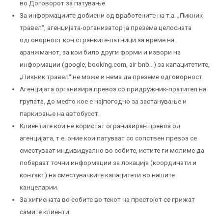
во Договорот за патување.
За информациите добиени од вработените на т.а. „Пикник
травел“, агенцијата-организатор ја презема целосната
одговорност кон странките-патници за време на
аранжманот, за кои било други форми и извори на
информации (google, booking.com, air bnb…) за капацитетите,
„Пикник травел“ не може и нема да преземе одговорност.
Агенцијата организира превоз со придружник-пратител на
групата, до место кое е најпогодно за застанување и
паркирање на автобусот.
Клиентите кои не користат огранизиран превоз од
агенцијата, т.е. оние кои патуваат со сопствен превоз се
сместуваат индивидуално во собите, истите ги молиме да
побараат точни информации за локација (координати и
контакт) на сместувачките капацитети во нашите
канцеларии.
За хигиената во собите во текот на престојот се грижат
самите клиенти.