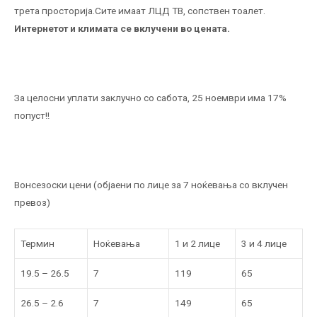
трета просторија.Сите имаат ЛЦД ТВ, сопствен тоалет.
Интернетот и климата се вклучени во цената.
За целосни уплати заклучно со сабота, 25 ноември има 17%
попуст!!
Вонсезоски цени (објаени по лице за 7 ноќевања со вклучен
превоз)
Термин
Ноќевања
1 и 2 лице
3 и 4 лице
19.5 – 26.5
7
119
65
26.5 – 2.6
7
149
65