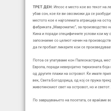
ТРЕТ ДЕН:
Ипсос е место кое во текот на л
убав сон, кое ќе ви овозможи да се разбуди
местото кое е најголемата атракција на ост
фабриката „Мавроматис“, за производство на
Кина и поради специфичните услови кои му се
запознаеме со целиот начин на производство
да ги пробаат ликерите кои се произведуваат
Потоа се упатуваме кон Палеокастрица, место
Европа, поради неверојатно тиркизната боја 
од другите плажи на островот. Ќе имате при
век, Света Богодорица, од кој се пружа прек
животинскиот свет на островот, но и светот.
По завршувањето на посетата, се враќаме в