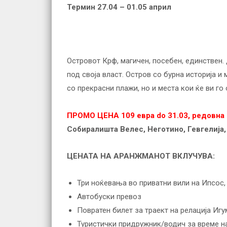
Термин 27.04 – 01.
05
април
Островот Крф, магичен, посебен, единствен.
под своја власт. Остров со бурна историја и
со прекрасни плажи, но и места кои ќе ви г
ПРОМО ЦЕНА 109 евра do 31.03, редовна 
Собиралишта Велес, Неготино, Гевгелија,
ЦЕНАТА НА АРАНЖМАНОТ ВКЛУЧУВА:
Три ноќевања во приватни вили на Ипсос,
Автобуски превоз
Повратен билет за траект на релација И
Туристички придружник/водич за време на