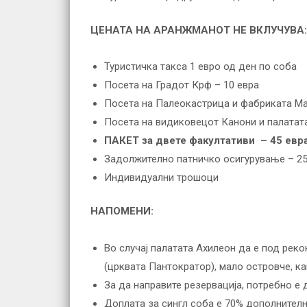
ЦЕНАТА НА АРАНЖМАНОТ НЕ ВКЛУЧУВА:
Туристичка такса 1 евро од ден по соба
Посета на Градот Крф – 10 евра
Посета на Палеокастрица и фабриката Ма
Посета на видиковецот Канони и палатата
ПАКЕТ за двете факултативи – 45 евр
Задолжително патничко осигурување – 25
Индивидуални трошоци
НАПОМЕНИ:
Во случај палатата Ахилеон да е под реко
(црквата Пантократор), мало островче, как
За да направите резервација, потребно е 
Доплата за сингл соба е 70% дополнител