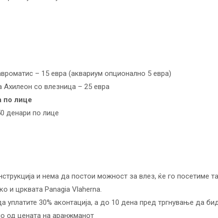
вроматис – 15 евра (аквариум опционално 5 евра)
 Ахилеон со влезница – 25 евра
а по лице
0 денари по лице
нструкција и нема да постои можност за влез, ќе го посетиме 
о и црквата Panagia Vlaherna.
да уплатите 30% аконтација, а до 10 дена пред тргнување да б
но од цената на аранжманот