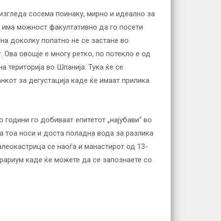
 изгледа сосема поинаку, мирно и идеално за
е има можност факултативно да го посети
тна доколку попатно не се застане во
 Ова овошје е многу ретко, по потекло е од
а територија во Шпанија. Тука ќе се
анкот за дегустација каде ќе имаат прилика
о години го добиваат епитетот „најубави“ во
 а тоа носи и доста поладна вода за разлика
алеокастрица се наоѓа и манастирот од 13-
ерариум каде ќе можете да се запознаете со