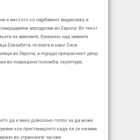
они е местото со најубавиот видиковец и
 комерцијални аеродроми во Европа. Во текот
ањата на авионите, буквално над нивните
ица Елизабета, позната и како Сиси.
арници во Европа, а поради прекрасниот двор
хил во повредена положба, скулптури,
мето да е веќе доволоно топло за да може
туваме кон пристаништето каде ќе се качиме
ирано во утринските часови.