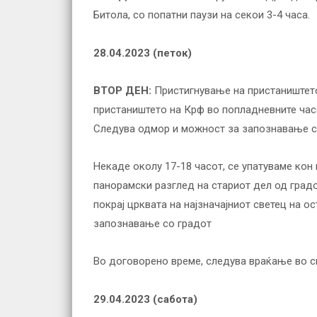
Битола, со попатни паузи на секои 3-4 часа.
28.04.2023 (петок)
ВТОР ДЕН:
Пристигнување на пристаништет
пристаништето на Крф во попладневните час
Следува одмор и можност за запознавање с
Некаде околу 17-18 часот, се упатуваме кон 
панорамски разглед на стариот дел од градо
покрај црквата на најзначајниот светец на 
запознавање со градот
Во договорено време, следува враќање во с
29.04.2023 (сабота)