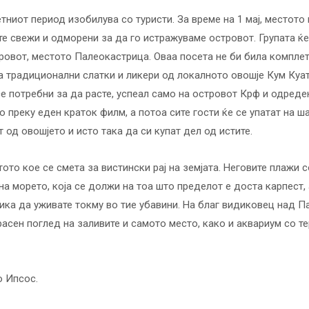
етниот период изобилува со туристи. За време на 1 мај, местото
те свежи и одморени за да го истражуваме островот. Групата ќ
оровот, местото Палеокастрица. Оваа посета не би била компле
 традиционални слатки и ликери од локалното овошје Кум Куат.
 потребни за да расте, успеал само на островот Крф и одреден
 преку еден краток филм, а потоа сите гости ќе се упатат на ш
 од овошјето и исто така да си купат дел од истите.
то кое се смета за вистински рај на земјата. Неговите плажи с
на морето, која се должи на тоа што пределот е доста карпест,
лика да уживате токму во тие убавини. На благ видиковец над П
расен поглед на заливите и самото место, како и аквариум со т
о Ипсос.