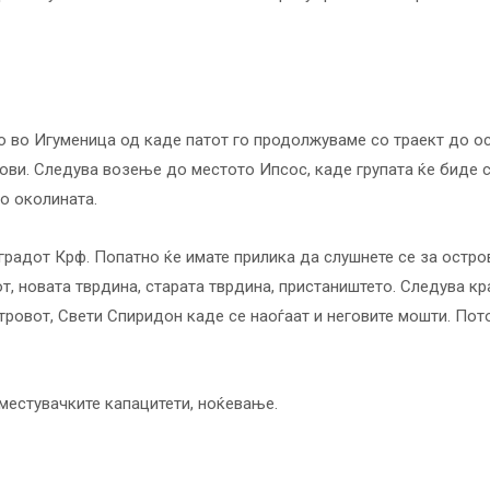
о во Игуменица од каде патот го продолжуваме со траект до о
ови. Следувa возење до местото Ипсос, каде групата ќе биде с
о околината.
градот Крф. Попатно ќе имате прилика да слушнете се за острово
т, новата тврдина, старата тврдина, пристаништето. Следува кр
островот, Свети Спиридон каде се наоѓаат и неговите мошти. По
местувачките капацитети, ноќевање.