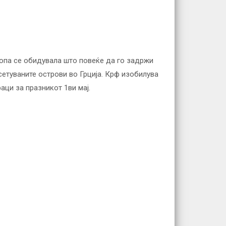
ропа се обидувала што повеќе да го задржи
осетуваните острови во Грција. Крф изобилува
аци за празникот 1ви мај.