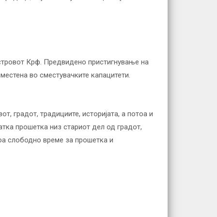
стровот Крф. Предвидено пристигнување на
местена во сместувачките капацитети.
т, градот, традициите, историјата, а потоа и
атка прошетка низ стариот дел од градот,
тоа слободно време за прошетка и