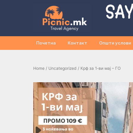
SAY
Почетна
Контакт
Општи услови
Home
/
Uncategorized
/ Крф за 1-ви мај – ГО