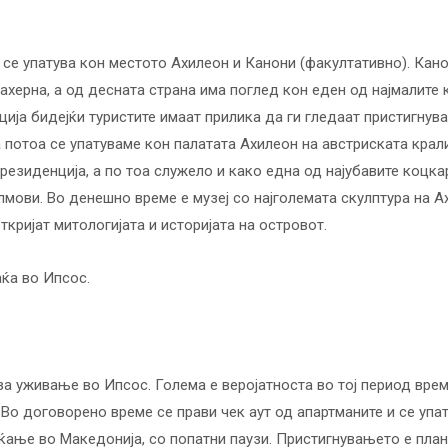
 се упатува кон местото Ахилеон и Канони (факултативно). Кан
лахерна, а од десната страна има поглед кон еден од најмалите
ција бидејќи туристите имаат прилика да ги гледаат пристигнув
а потоа се упатуваме кон палатата Ахилеон на австриската крал
 резиденција, а по тоа служело и како една од најубавите коцк
лмови. Во денешно време е музеј со најголемата скулптура на А
ткријат митологијата и историјата на островот.
ќа во Ипсос.
а уживање во Ипсос. Голема е веројатноста во тој период вре
 Во договорено време се прави чек аут од апартманите и се упа
ќање во Македонија, со попатни паузи. Пристигнувањето е план