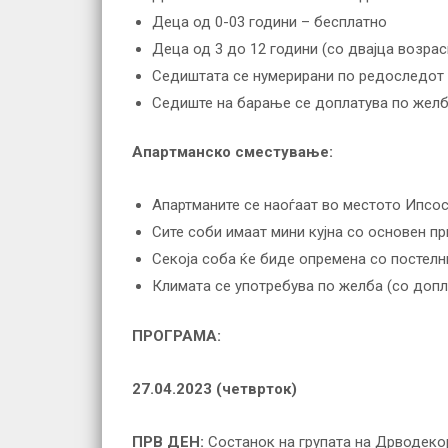
Деца од 0-03 години – бесплатно
Деца од 3 до 12 години (со двајца возра
Седиштата се нумерирани по редоследот 
Седиште на барање се доплатува по желб
Апартманско сместување:
Апартманите се наоѓаат во местото Ипсос
Сите соби имаат мини кујна со основен пр
Секоја соба ќе биде опремена со постелн
Климата се употребува по желба (со допл
ПРОГРАМА:
27.04.202
3
(четврток)
ПРВ ДЕН:
Состанок на групата на Дрводекор