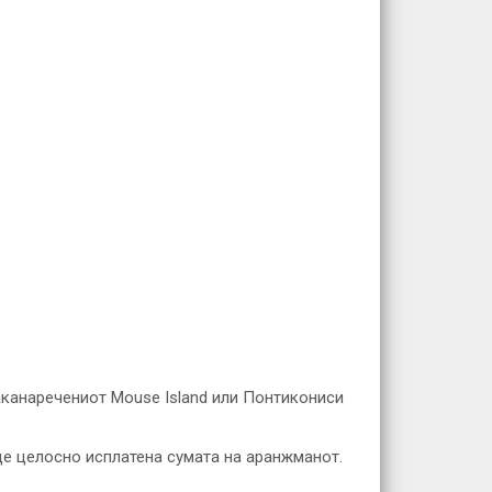
таканаречениот Mouse Island или Понтикониси
иде целосно исплатена сумата на аранжманот.