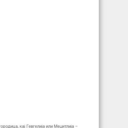
родица, кај Гевгелија или Меџитлија –