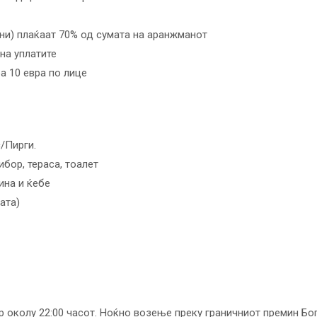
сни) плаќаат 70% од сумата на аранжманот
на уплатите
а 10 евра по лице
/Пирги.
ибор, тераса, тоалет
ина и ќебe
ата)
 околу 22:00 часот. Ноќно возење преку граничниот премин Бого