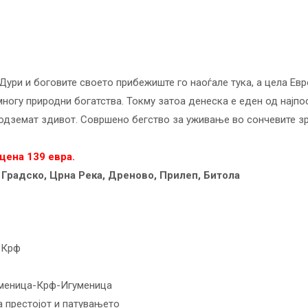
 Дури и боговите своето прибежиште го наоѓале тука, а цела Ев
 многу природни богатства. Токму затоа денеска е еден од најп
о одземат здивот. Совршено бегство за уживање во сончевите зр
цена 139 евра.
 Градско, Црна Река, Дреново, Прилеп, Битола
 Крф
гуменица-Крф-Игуменица
 престојот и патувањето