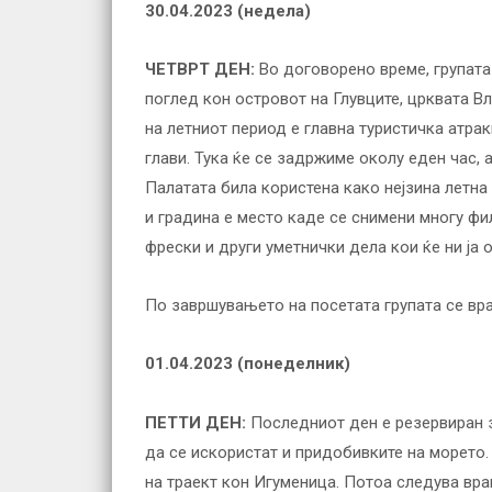
30.04.2023 (недела)
ЧЕТВРТ ДЕН:
Во договорено време, групата
поглед кон островот на Глувците, црквата В
на летниот период е главна туристичка атрак
глави. Тука ќе се задржиме околу еден час, 
Палатата била користена како нејзина летна
и градина е место каде се снимени многу фи
фрески и други уметнички дела кои ќе ни ја о
По завршувањето на посетата групата се вра
01.04.2023 (понеделник)
ПЕТТИ ДЕН:
Последниот ден е резервиран з
да се искористат и придобивките на морето.
на траект кон Игуменица. Потоа следува вра