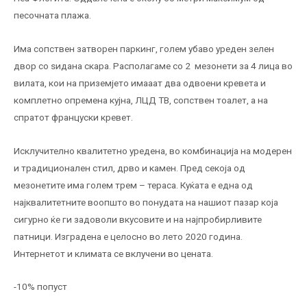
песочната плажа.
Има сопствен затворен паркинг, голем убаво уреден зелен
двор со ѕидана скара. Располагаме со 2 мезонети за 4 лица во
вилата, кои на приземјето имааат два одвоени кревета и
комплетно опремена кујна, ЛЦД ТВ, сопствен тоалет, а на
спратот француски кревет.
Исклучително квалитетно уредена, во комбинација на модерен
и традиционален стил, дрво и камен. Пред секоја од
мезонетите има голем трем – тераса. Куќата е една од
најквалитетните воопшто во понудата на нашиот пазар која
сигурно ќе ги задоволи вкусовите и на најпробирливите
патници. Изградена е целосно во лето 2020 година.
Интернетот и климата се вклучени во цената.
-10% попуст