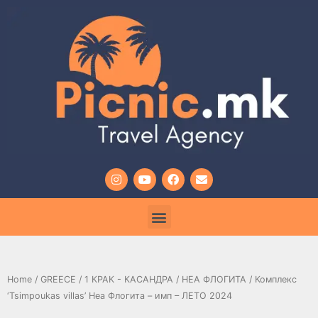
Home
/
GREECE
/
1 КРАК - КАСАНДРА
/
НЕА ФЛОГИТА
/ Комплекс
‘Tsimpoukas villas’ Неа Флогита – имп – ЛЕТО 2024