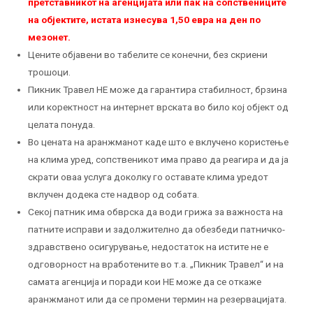
претставникот на агенцијата или пак на сопствениците
на објектите, истата изнесува 1,50 евра на ден по
мезонет.
Цените објавени во табелите се конечни, без скриени
трошоци.
Пикник Травел НЕ може да гарантира стабилност, брзина
или коректност на интернет врската во било кој објект од
целата понуда.
Во цената на аранжманот каде што е вклучено користење
на клима уред, сопственикот има право да реагира и да ја
скрати оваа услуга доколку го оставате клима уредот
вклучен додека сте надвор од собата.
Секој патник има обврска да води грижа за важноста на
патните исправи и задолжително да обезбеди патничко-
здравствено осигурување, недостаток на истите не е
одговорност на вработените во т.а. „Пикник Травел“ и на
самата агенција и поради кои НЕ можe да се откаже
аранжманот или да се промени термин на резервацијата.