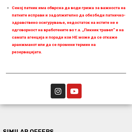
Секој патник има обврска да води грижа за важноста на
патните исправи и задолжително да обезбеди патничко-
здравствено осигурување, недостаток на истите не е
одговорност на вработените во т.а. „Пикник травел“ и на
самата агенција и поради кои НЕ можe да се откаже
аранжманот или да се промени термин на
резервацијата.
SIMILAR OFFERS