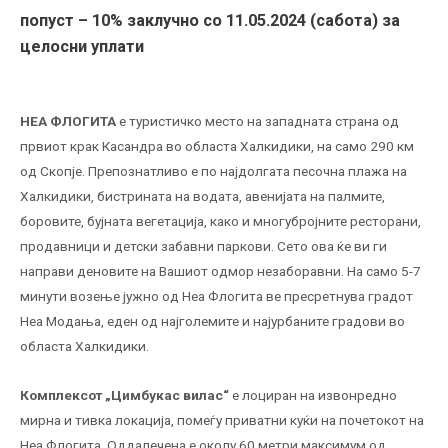
попуст – 10
% заклучно со 11
.05
.2024
(сабота)
за
целосни уплати
НЕА ФЛОГИТА
е туристичко место на западната страна од
првиот крак Касандра во областа Халкидики, на само 290 км
од Скопје. Препознатливо е по најдолгата песочна плажа на
Халкидики, бистрината на водата, авенијата на палмите,
боровите, бујната вегетација, како и многубројните ресторани,
продавници и детски забавни паркови. Сето ова ќе ви ги
направи деновите на Вашиот одмор незаборавни. На само 5-7
минути возење јужно од Неа Флогита ве пресретнува градот
Неа Модања, еден од најголемите и најурбаните градови во
областа Халкидики.
К
омплексот
„Цимбукас
вилас
“
е лоциран на извонредно
мирна и тивка локација, помеѓу приватни куќи на почетокот на
Неа Флогита. Оддалечена е околу 60 метри максимум од