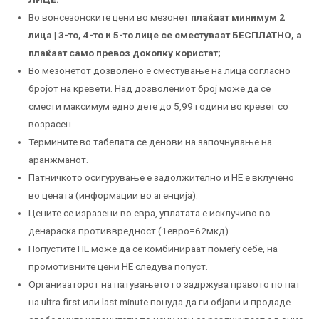
Во вонсезонските цени во мезонет
плаќаат минимум 2
лица | 3-то, 4-то и 5-то лице се сместуваат БЕСПЛАТНО, а
плаќаат само превоз доколку користат;
Во мезонетот дозволено е сместување на лица согласно
бројот на кревети. Над дозволениот број може да се
смести максимум едно дете до 5,99 години во кревет со
возрасен.
Термините во табелата се денови на започнување на
аранжманот.
Патничкото осигурување е задолжително и НЕ е вклучено
во цената (информации во агенција).
Цените се изразени во евра, уплатата е исклучиво во
денараска противвредност (1евро=62мкд).
Попустите НЕ можe да се комбинираат помеѓу себе, на
промотивните цени НЕ следува попуст.
Организаторот на патувањето го задржува правото по пат
на ultra first или last minute понуда да ги објави и продаде