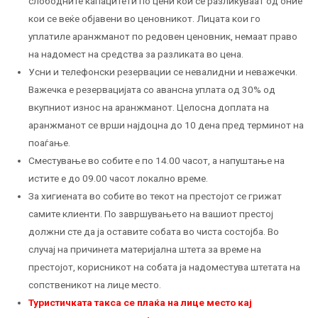
слободните капацитети по цени кои се разликуваат од оние
кои се веќе објавени во ценовникот. Лицата кои го
уплатиле аранжманот по редовен ценовник, немаат право
на надомест на средства за разликата во цена.
Усни и телефонски резервации се невалидни и неважечки.
Важечка е резервацијата со авансна уплата од 30% од
вкупниот износ на аранжманот. Целосна доплата на
аранжманот се врши најдоцна до 10 дена пред терминот на
поаѓање.
Сместување во собите е по 14.00 часот, а напуштање на
истите е до 09.00 часот локално време.
За хигиената во собите во текот на престојот се грижат
самите клиенти. По завршувањето на вашиот престој
должни сте да ја оставите собата во чиста состојба. Во
случај на причинета материјална штета за време на
престојот, корисникот на собата ја надоместува штетата на
сопственикот на лице место.
Туристичката такса се плаќа на лице место кај