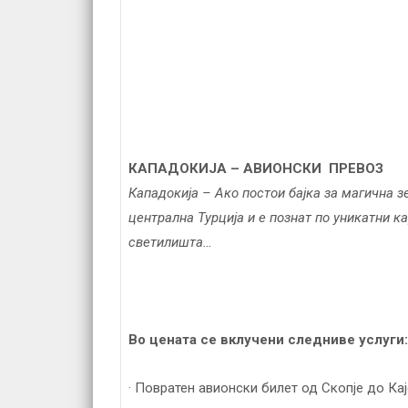
КАПАДОКИЈА – А
ВИОНСКИ
ПРЕВОЗ
Кападокија – Ако постои бајка за магична зе
централна Турција и е познат по уникатни 
светилиштa…
Во цената се вклучени следниве услуги:
· Повратен авионски билет од Скопје до Кај