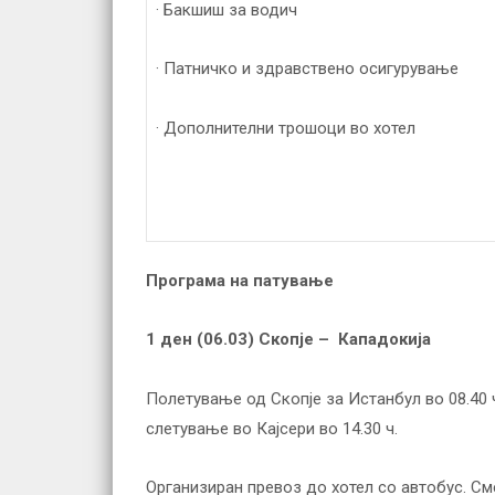
· Бакшиш за водич
· Патничко и здравствено осигурување
· Дополнителни трошоци во хотел
Програма
на патување
1 ден (
06.03
) Скопје – Кападокија
Полетување од Скопје за Истанбул во 08.40 
слетување во Кајсери во 14.30 ч.
Организиран превоз до хотел со автобус. С