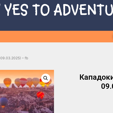
 YES TO ADVENT
-09.03.2025) – fb
Кападокиј
09.