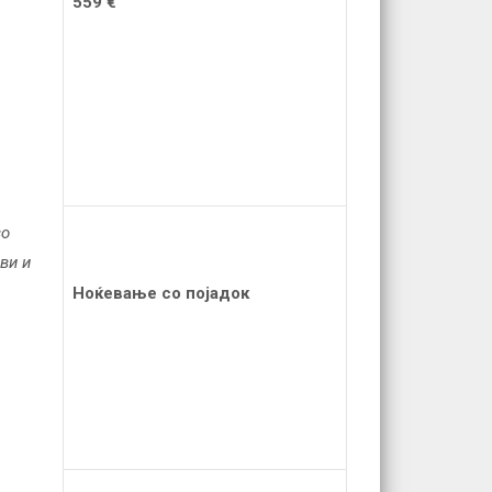
559
€
во
ви и
Ноќевање со појадок