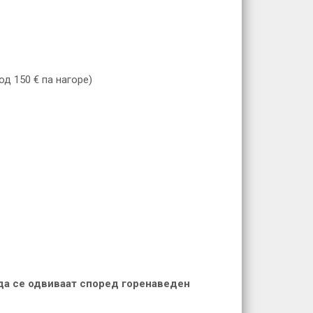
д 150 € па нагоре)
 да се одвиваат според горенаведен