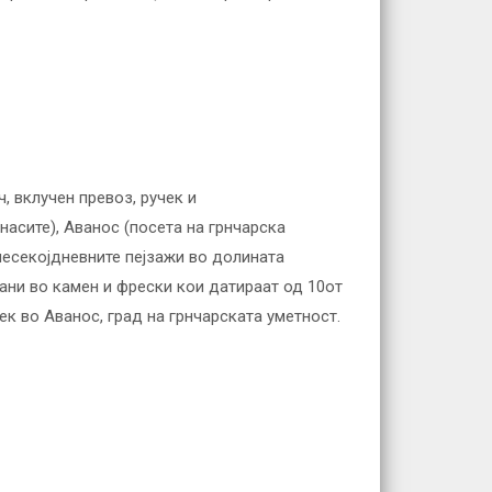
, вклучен превоз, ручек и
насите), Аванос (посета на грнчарска
несекојдневните пејзажи во долината
сани во камен и фрески кои датираат од 10от
чек во Аванос, град на грнчарската уметност.