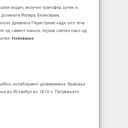
ален водич, вклучен трансфер, ручек и
, долината Ихлара, Белисирма,
дносно древната Перистреме каде што тече
ите од самиот кањон, пејзаж сличен како од
хотел.
Ноќевање
.
олшебно, незаборавно доживување. Враќање
вање во Истанбул во 18.10 ч. Патувањето