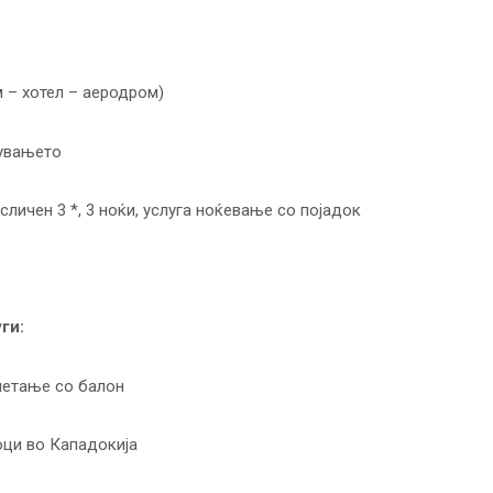
 – хотел – аеродром)
тувањето
сличен 3 *, 3 ноќи, услуга ноќевање со појадок
ги:
 летање со балон
оци во Кападокија