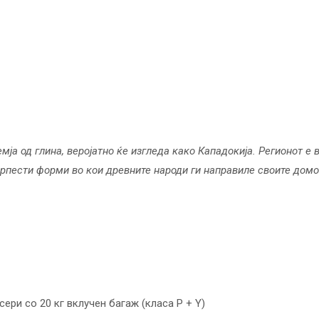
мја од глина, веројатно ќе изгледа како Кападокија. Регионот е 
карпести форми во кои древните народи ги направиле своите домо
сери со 20 кг вклучен багаж (класа P + Y)