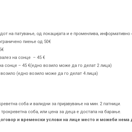
дот на патување, од локацијата и е променлива, информативно о
ограничено пиење од 50€
5€
залез на сонце – 45 €
на сонце – 45 €(едно возило може да го делат 2 лица)
 возило (едно возило може да го делат 4 лица)
реветна соба и валидни за пријавување на мин. 2 патници.
трокреветна соба, или цена за деца е достапа на барање.
договор и временски услови на лице место и можеби нема