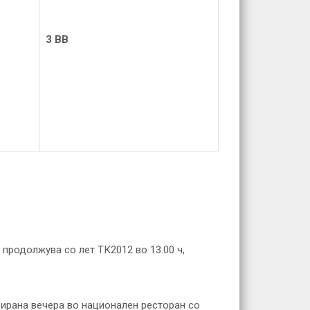
3
BB
 продолжува со лет ТК2012 во 13.00 ч,
ирана вечера во национален ресторан со