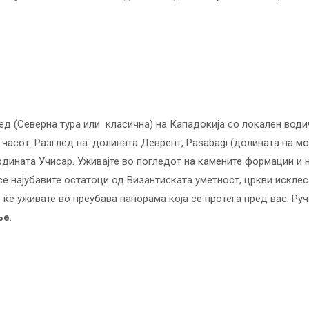
ед (Северна тура или класична) на Кападокија со локален водич
 часот. Разглед на: долината Деврент, Pasabagi (долината на мо
врдината Учисар. Уживајте во погледот на камените формации и 
 се најубавите остатоци од Византиската уметност, цркви искле
, ќе уживате во преубава панорама која се протега пред вас. Ру
ње
.