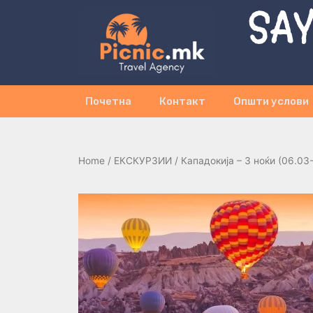
SAY
Почетна
Контакт
Општи услови
Home
/
ЕКСКУРЗИИ
/ Кападокија – 3 ноќи (06.03