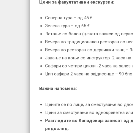
Цени за факултативни екскурзии
:
Северна тура – од 45 €
Зелена тура – од 65 €
Летање со балон (цената зависи од перио
Вечера во традиционален ресторан со не
Вечера во ресторан со дервишки танц – 3
Јавање на коњи со инструктор 2 часа на 
Сафари со четири цикли -2 часа на залез 
Џип сафари 2 часа на зајдисонце – 90 €по
Важна напомена
:
Цените се по лице, за сместување во двок
Цени за сместување во еднокреветна или 
Разгледите во Кападокија зависат од 
редослед.