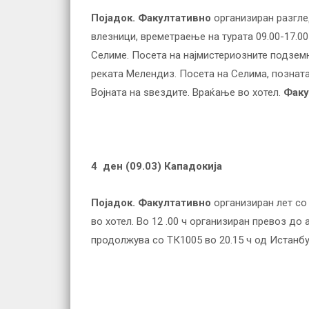
Појадок.
Факултативно
организиран разглед
влезници, времетраење на турата 09.00-17.00
Селиме. Посета на најмистериозните подзем
реката Мелендиз. Посета на Селима, позната
Војната на ѕвездите. Враќање во хотел.
Факу
4 ден (
09.03
) Кападокија
Појадок.
Факултативно
организиран лет со
во хотел. Во 12 .00 ч организиран превоз до
продолжува со ТК1005 во 20.15 ч од Истанбул