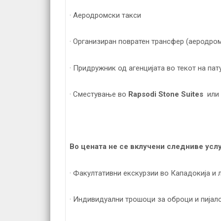
· Аеродромски такси
· Организиран повратен трансфер (аеродром
· Придружник од агенцијата во текот на па
· Сместување во
Rapsodi Stone Suites
или 
Во цената не се вклучени следниве услу
· Факултативни екскурзии во Кападокија и
· Индивидуални трошоци за оброци и пијал