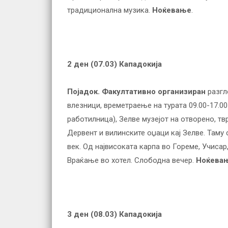
традиционална музика.
Ноќевање
.
2 ден (
07.03
) Кападокија
Појадок.
Факултативно организиран
разгл
влезници, времетраење на турата 09.00-17.00
работилница), Зелве музејот на отворено, т
Дервент и вилинските оџаци кај Зелве. Таму
век. Од највисоката карпа во Гореме, Учисар
Враќање во хотел. Слободна вечер.
Ноќева
3 ден (
08.03
) Кападокија