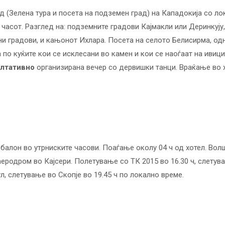
 (Зелена тура и посета на подземен град) на Кападокија со лок
 часот. Разглед на: подземните градови Кајмакли или Деринкују
ни градови, и кањонот Ихлара. Посета на селото Белисирма, о
 по куќите кои се исклесани во камен и кои се наоѓаат на ивиц
лтативно
организирана вечер со дервишки танци. Враќање во 
 балон во утрниските часови. Поаѓање околу 04 ч од хотел. В
 аеродром во Кајсери. Полетување со ТК 2015 во 16.30 ч, слету
, слетување во Скопје во 19.45 ч по локално време.