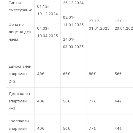
Тип на
26.12.2024
01.12-
сместување
19.12.2024
02.01-
27.12-
12.01-
Цена по
11.01.2025
04.03-
01.01.2025
23.01.20
лице на ден
10.04.2025
24.01-
наем
03.03.2025
Едноспален
апартман
48€
65€
88€
56€
2+2
Двоспален
апартман
40€
56€
77€
44€
4+2
Троспален
апартман
40€
56€
77€
44€