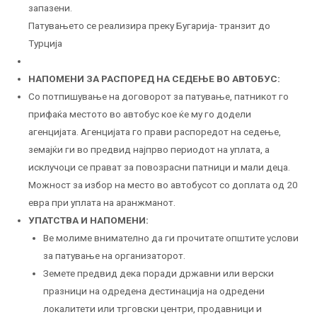
запазени.
Патувањето се реализира преку Бугарија- транзит до
Турција
НАПОМЕНИ ЗА РАСПОРЕД НА СЕДЕЊЕ ВО АВТОБУС:
Со потпишување на договорот за патување, патникот го
прифаќа местото во автобус кое ќе му го додели
агенцијата. Агенцијата го прави распоредот на седење,
земајќи ги во предвид најпрво периодот на уплата, а
исклучоци се прават за повозрасни патници и мали деца.
Можност за избор на место во автобусот со доплата од 20
евра при уплата на аранжманот.
УПАТСТВА И НАПОМЕНИ:
Ве молиме внимателно да ги прочитате општите услови
за патување на организаторот.
Земете предвид дека поради државни или верски
празници на одредена дестинација на одредени
локалитети или трговски центри, продавници и