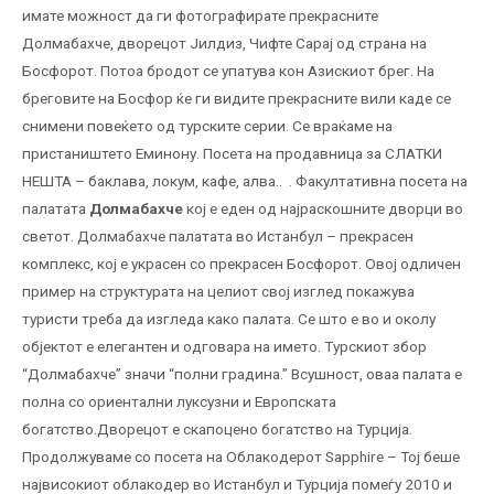
имате можност да ги фотографирате прекрасните
Долмабахче, дворецот Јилдиз, Чифте Сарај од страна на
Босфорот. Потоа бродот се упатува кон Азискиот брег. На
бреговите на Босфор ќе ги видите прекрасните вили каде се
снимени повеќето од турските серии. Се враќаме на
пристаништето Еминону. Посета на продавница за СЛАТКИ
НЕШТА – баклава, локум, кафе, алва.. . Факултативна посета на
палатата
Долмабахче
кој е еден од најраскошните дворци во
светот. Долмабахче палатата во Истанбул – прекрасен
комплекс, кој е украсен со прекрасен Босфорот. Овој одличен
пример на структурата на целиот свој изглед покажува
туристи треба да изгледа како палата. Се што е во и околу
објектот е елегантен и одговара на името. Турскиот збор
“Долмабахче” значи “полни градина.” Всушност, оваа палата е
полна со ориентални луксузни и Европската
богатство.Дворецот е скапоцено богатство на Турција.
Продолжуваме со посета на Облакодерот Sapphire – Тој беше
највисокиот облакодер во Истанбул и Турција помеѓу 2010 и