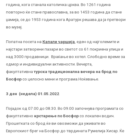
година, кога станала католичка црква. Во 1261 година
повторно ќе стане православна, за во 1453 година да стане
џамија, се до 1953 година кога Аратурк решава да ја претвори
во музеј.
Попатна посета на
Капали чаршија
, еден од најголемите и
најстари затворени пазари во светот со 61 покриена улица и
над 3000 продавници. Враќање во хотел. Слободно време за
одмор и индивидуални активности. Вечерта,
факултативна
турска традиционална вечера
на брод по
Босфор
со целосно мени и програма.Ноќевање.
3
ден
(недела) 01.05.2022
Појадок од 07.00 до 08.30. Во 09.00 започнува програмата со
факултативно
крстарење по Босфор
со локален водич.
Прошетката со брод ќе ви овозможи да уживате во
Европскиот брег на Босфор до тврдината Румелија Хисар. Ќе