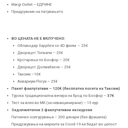
Margi Outlet – ЕДРИНЕ
Придружник на патувањето
ВО ЦЕНАТА НЕ Е ВКЛУЧЕНО:
Облакодер Sapphire со 4D филм – 25€
Дворецот Топкапи – 25€
Крстарење по Босфор – 20€
Дворецот Долмабахче – 25€
Таксим –10€
Аквариум Florya – 25€
Пакет факлутативи – 120
€ (бесплатна посета на Таксим)
Турска традиционална вечера на брод по Босфор –
37€
Тест за влез во МК (за невакцинирани) – 15 еур
Задолжителни 2 факлутативни екскурзии
Патничко осигурување – 200 денари (без фрашиза)
Придржување на мерките за Covid-19 ќе бидат во целост