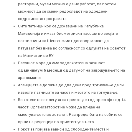
ресторани, музеи можно е да не работат, па постои
можност да се смени редоследот на одредени
содржини во програмата.
Сите патници кои се државјани на Република
Македонија и имаат биометриски пасоши во земјите
потписници на Шенгенскиот договор можат да
патуваат без виза во согласност со одлуката на Советот
на Министри во ЕУ.
Пасошот мора да има задолжителна важност
од
минимум 6 месеци
од датумот на завршувањето на
аранжманот.
Агенцијата е должна до два дена пред тргнување да ги
извести патниците за часот и местото на тргнување.
Во хотелите се влегува на првиот ден од престојот од 14
часот. Организаторот не може да влијае на
сместувањето во хотелот. Распределбата на собите се
врши на рецепција по пристигнувањето.
Рокот за пријава зависи од слободните места и