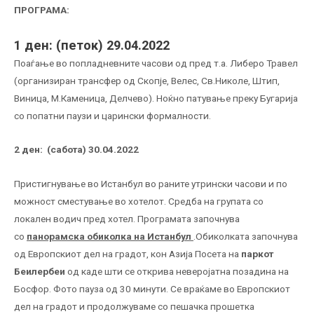
ПРОГРАМА:
1
ден
:
(петок) 29.04.2022
Поаѓање во попладневните часови од пред т.а. Либеро Травел
(организиран трансфер од Скопје, Велес, Св.Николе, Штип,
Виница, М.Каменица, Делчево). Ноќно патување преку Бугарија
со попатни паузи и царински формалности.
2
ден:
(сабота) 30.04.2022
Пристигнување во Истанбул во раните утрински часови и по
можност сместување во хотелот. Средба на групата со
локален водич пред хотел. Програмата започнува
со
панорамска обиколка на Истанбул
.Обиколката започнува
од Европскиот дел на градот, кон Азија Посета на
паркот
Беилербеи
од каде шти се открива неверојатна позадина на
Босфор. Фото пауза од 30 минути. Се враќаме во Европскиот
дел на градот и продолжуваме со пешачка прошетка