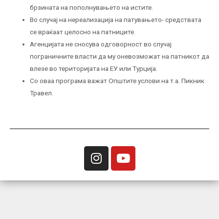
брзината на пополнувањето на истите.
Во случај на нереализација на патувањето- средствата
се враќаат целосно на патниците.
Агенцијата не сносува одговорност во случај
пограничните власти да му оневозможат на патникот да
влезе во територијата на ЕУ или Турција.
Со оваа програма важат Општите услови на т.а. Пикник
Травел.