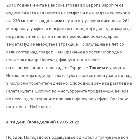
2016 година и 4-та највисока зграда во Европа.Sapphire се
издига 54 ката над нивото на земјата и има надземен покрив
од 238 метри: зградата има вкупна структурна висина од 261
метар вклучувајќи го и нејзиниот шпиц, кој е дел од дизајнот, а
не радио антена.Тоа е и првиот еколошки облакодер во
земјата.Нуди неверојтана атракција – симулација на лет со
хелихоптер над градот – 4D. Враќање во хотел.Слободно
време за одмор. Навечер, факлутативна посета
на најпопуларниот плоштад во Турција –
Таксим
и улицата
Истиклал која води до Галата кулата кои се посетувани од над
3 милиони посетители дневно. Слободно време за разглед на
Галата кулата, шопинг во многубројните продавници, вечера
во некој од рестораните или пак пијалок во кафуле. Враќање
во хотелот. Ноќевање.
4-ти ден:
(понеделник) 02.05.2022
Појадок. По појадокот одјавување од хотел и тргнување кон