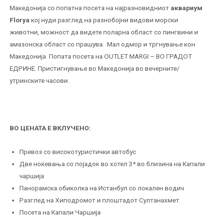
Македонија со попатна посета на најразновидниот
аквариум
Florya
кој нуди разглед на разнобојни видови морски
животни, можност да видете поларна област со пингвини и
амазонска област со прашува. Мал одмор и тргнување кон
Македонија. Попата посета на OUTLET MARGI – ВО ГРАДОТ
ЕДРИНЕ. Пристигнување во Македонија во вечерните/
утринските часови.
ВО ЦЕНАТА Е ВКЛУЧЕНО:
Превоз со високотуристички автобус
Две ноќевања со појадок во хотел 3* во близина на Капали
чаршија
Панорамска обиколка на Истанбул со локален водич
Разглед на Хиподромот и плоштадот Султанахмет
Посета на Капали Чаршија