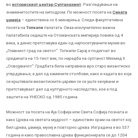
во
историскиот центар Султанахмет
.
Разгледување на
знаменитостите на хиподром. По можност посета на
Сината
џамија
– единствена со 6 минариња. Следи факултативна
посета на
Топкапи
палатата. Оваа исклучително важна
палатабила седиште на Отоманската империја повеќе од 4
века, а денес претставува еден од најпосетуваните музеи во
„Главниот град на светот“. Топкапи Сарај е подигнат во
средината на 15-тиот век, по наредба на султанот Мехмед II
„Освојувачот“. Градбата била направена врз старо византиско
утврдување, а дел од камените столбови, како и кадата во која
се крштевале византиските цареви се се уште зачувани и
претставуваат дел од културното наследство, кое е под
заштита на УНЕСКО од 1985 година.
Можност за посета на Аја Софија или Света Софија позната и
како Црква на светата мудрост – единствен храм на светот кој
бил црква, џамија, музеј и повторно црква. Изградена е во 537
година и како православна црква функционирала се до 1204