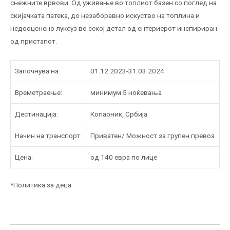
снежните врвови. Од уживање во топлиот базен со поглед на
скијачката патека, до незаборавно искуство на топлина и
недооценено луксуз во секој детал од ентериерот инспириран
од пристапот.
Започнува на:
01.12.2023-31.03.2024
Времетраење:
минимум 5 ноќевања
Дестинација:
Копаоник, Србија
Начин на транспорт:
Приватен/ Можност за групен превоз
Цена:
од 140 евра по лице
*Политика за деца