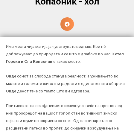
Копаоник - хол
Има места чија магија ја чувствувате веднаш. Кои нè
доближуваат до природата и сè што е длабоко во нас.
Хотел
Горски и Спа Копаоник
е такво место.
Овде сонот за слобода станува реалност, а уживањето во
малите и големите животни радости е единствената обврска.
Овде денот тече со темпо што ви одговара.
Притисокот на секојдневието исчезнува, веќе на прв поглед
низ прозорецот на вашиот топол стан во тивкиот зимски
пејзаж и шумите покриени со снег. Од планинарење по
расцветани патеки во пролет, до скијачки возбудувања на