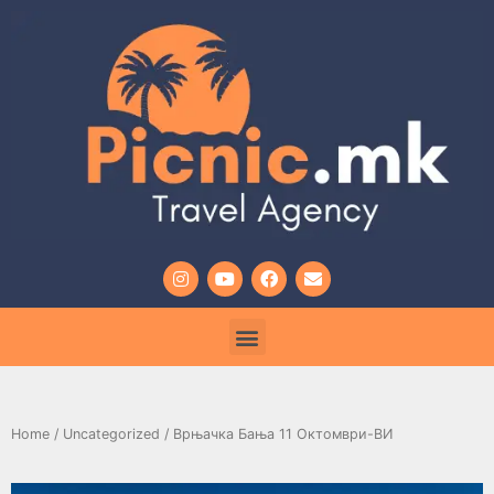
Home
/
Uncategorized
/ Врњачка Бања 11 Октомври-ВИ