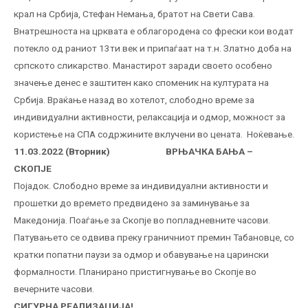
крал на Србија, Стефан Немања, братот на Свети Сава.
Внатрешноста на црквата е облагородена со фрески кои водат
потекло од раниот 13ти век и припаѓаат на т.н. Златно доба на
српското сликарство. Манастирот заради своето особено
значење денес е заштитен како споменик на културата на
Србија. Враќање назад во хотелот, слободно време за
индивидуални активности, релаксација и одмор, можност за
користење на СПА содржините вклучени во цената. Ноќевање.
11.03.2022 (Вторник) ВРЊАЧКА БАЊА –
СКОПЈЕ
Појадок. Слободно време за индивидуални активности и
прошетки до времето предвидено за заминување за
Македонија. Поаѓање за Скопје во попладневните часови.
Патувањето се одвива преку граничниот премин Табановце, со
кратки попатни паузи за одмор и обавување на царински
формалности. Планирано пристигнување во Скопје во
вечерните часови.
СИГУРНА РЕАЛИЗАЦИЈА!