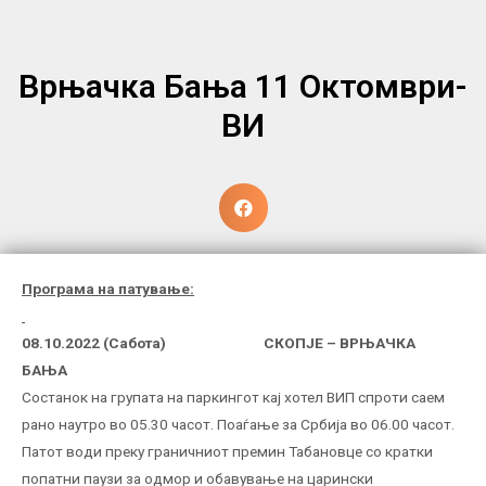
Врњачка Бања 11 Октомври-
ВИ
Програма на патување:
08.10.2022 (Сабота) СКОПЈЕ – ВРЊАЧКА
БАЊА
Состанок на групата на паркингот кај хотел ВИП спроти саем
рано наутро во 05.30 часот. Поаѓање за Србија во 06.00 часот.
Патот води преку граничниот премин Табановце со кратки
попатни паузи за одмор и обавување на царински