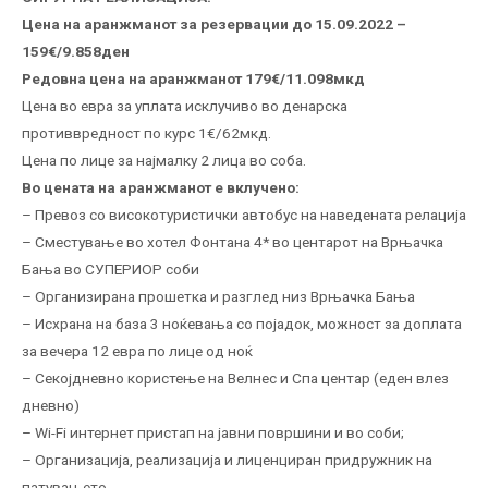
Цена на аранжманот за резервации до 15.09.2022 –
159€/9.858ден
Редовна цена на аранжманот 179€/11.098мкд
Цена во евра за уплата исклучиво во денарска
противвредност по курс 1€/62мкд.
Цена по лице за најмалку 2 лица во соба.
Во цената на аранжманот е вклучено:
– Превоз со високотуристички автобус на наведената релација
– Сместување во хотел Фонтана 4* во центарот на Врњачка
Бања во СУПЕРИОР соби
– Организирана прошетка и разглед низ Врњачка Бања
– Исхрана на база 3 ноќевања со поjaдок, можност за доплата
за вечера 12 евра по лице од ноќ
– Секојдневно користење на Велнес и Спа центар (еден влез
дневно)
– Wi-Fi интернет пристап на јавни површини и во соби;
– Организација, реализација и лиценциран придружник на
патувањето.