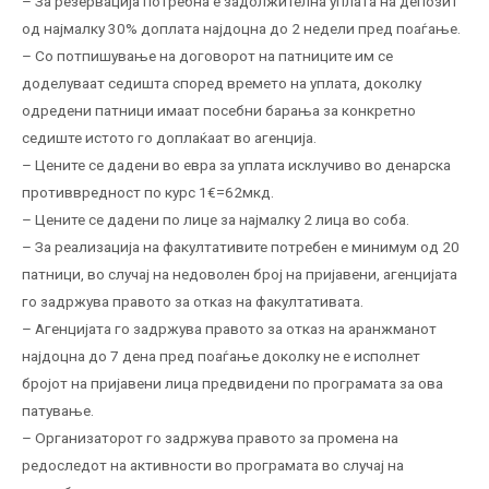
– За резервација потребна е задолжителна уплата на депозит
од најмалку 30% доплата најдоцна до 2 недели пред поаѓање.
– Со потпишување на договорот на патниците им се
доделуваат седишта според времето на уплата, доколку
одредени патници имаат посебни барања за конкретно
седиште истото го доплаќаат во агенција.
– Цените се дадени во евра за уплата исклучиво во денарска
противвредност по курс 1€=62мкд.
– Цените се дадени по лице за најмалку 2 лица во соба.
– За реализација на факултативите потребен е минимум од 20
патници, во случај на недоволен број на пријавени, агенцијата
го задржува правото за отказ на факултативата.
– Агенцијата го задржува правото за отказ на аранжманот
најдоцна до 7 дена пред поаѓање доколку не е исполнет
бројот на пријавени лица предвидени по програмата за ова
патување.
– Организаторот го задржува правото за промена на
редоследот на активности во програмата во случај на