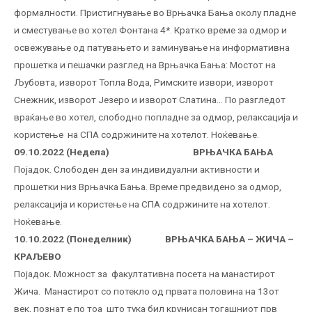
формалности. Пристигнување во Врњачка Бања околу пладне
и сместување во хотел Фонтана 4*. Кратко време за одмор и
освежување од патувањето и заминување на информативна
прошетка и пешачки разглед на Врњачка Бања: Мостот на
Љубовта, изворот Топла Вода, Римските извори, изворот
Снежник, изворот Језеро и изворот Слатина… По разгледот
враќање во хотел, слободно попладне за одмор, релаксација и
користење на СПА содржините на хотелот. Ноќевање.
09.10.2022 (Недела) ВРЊАЧКА БАЊА
Појадок. Слободен ден за индивидуални активности и
прошетки низ Врњачка Бања. Време предвидено за одмор,
релаксација и користење на СПА содржините на хотелот.
Ноќевање.
10.10.2022 (Понеделник) ВРЊАЧКА БАЊА – ЖИЧА –
КРАЉЕВО
Појадок. Moжност за факултативна посета на манастирот
Жича. Манастирот со потекло од првата половина на 13от
век, познат е по тоа што тука бил крунисан тогашниот прв