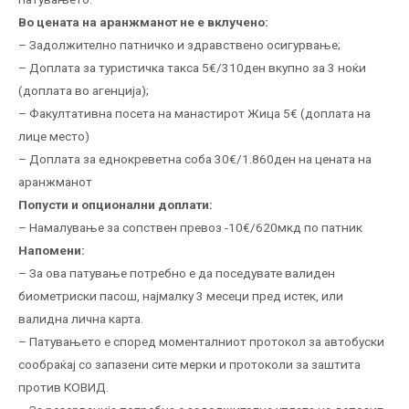
Во цената на аранжманот не е вклучено:
– Задолжително патничко и здравствено осигурвање;
– Доплата за туристичка такса 5€/310ден вкупно за 3 ноќи
(доплата во агенција);
– Факултативна посета на манастирот Жица 5€ (доплата на
лице место)
– Доплата за еднокреветна соба 30€/1.860ден на цената на
аранжманот
Попусти и опционални доплати:
– Намалување за сопствен превоз -10€/620мкд по патник
Напомени:
– За ова патување потребно e да поседувате валиден
биометриски пасош, најмалку 3 месеци пред истек, или
валидна лична карта.
– Патувањето е според моменталниот протокол за автобуски
сообраќај со запазени сите мерки и протоколи за заштита
против КОВИД.