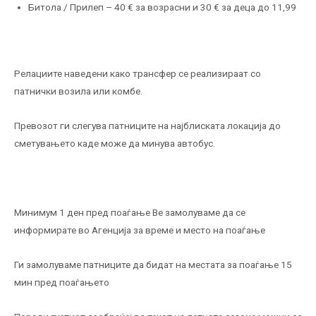
Битола / Прилеп – 40 € за возрасни и 30 € за деца до 11,99
Релациите наведени како трансфер се реализираат со
патнички возила или комбe.
Превозот ги слегува патниците на најблиската локација до
сметувањето каде може да минува автобус.
Минимум 1 ден пред поаѓање Ве замолуваме да се
информирате во Агенција за време и место на поаѓање
Ги замолуваме патниците да бидат на местата за поаѓање 15
мин пред поаѓањето