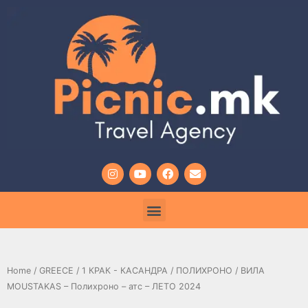
Home
/
GREECE
/
1 КРАК - КАСАНДРА
/
ПОЛИХРОНО
/ ВИЛА
MOUSTAKAS – Полихроно – атс – ЛЕТО 2024