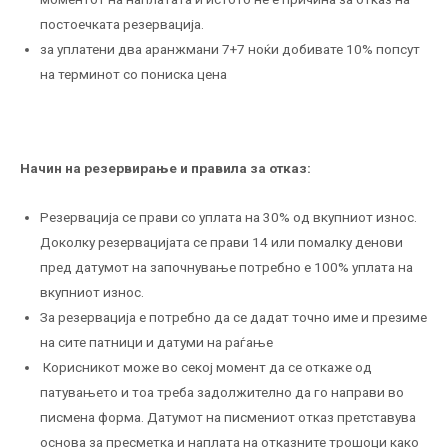
постоечката резервација.
за уплатени два аранжмани 7+7 ноќи добивате 10% попсут
на терминот со пониска цена
Начин на резервирање и правила за отказ
:
Резервација се прави со уплата на 30% од вкупниот износ.
Доколку резервацијата се прави 14 или помалку денови
пред датумот на започнување потребно е 100% уплата на
вкупниот износ.
За резервација е потребно да се дадат точно име и презиме
на сите патници и датуми на раѓање
Корисникот може во секој момент да се откаже од
патувањето и тоа треба задолжително да го направи во
писмена форма. Датумот на писмениот отказ претставува
основа за пресметка и наплата на отказните трошоци како