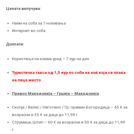
Цената вклучува:
Наем на соба за 7 ноќевања
Интернет во соба
Доплати:
Користење на клима уред – 7 еур на ден
Туристичка такса од 1,5 еур по соба на ноќ која се плаќа
на лице место
Превоз Македонија – Грција – Македонија
Скопје / Велес / Неготино / Гр. премин Богородица – 45 € за
возрасни и 35 € за деца до 11,99 г.
Струмица, Штип – 60 € за возрасни и 50 € за деца до 11,99
г.