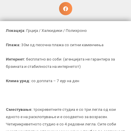
Локација
:
Грција / Халкидики / Полихроно
Плажа:
30м од песочна плажа со ситни каменчиња
Интернет:
бесплатно во соби (агенцијата не гарантира за
брзината и стабилноста на интернетот)
Клима уред
:
со доплата – 7 еур на ден
Сместување:
трокреветните студиа е со три легла од кои
едното е на расклопување и е соодветно за возрасен.
Четирикреветното студио е со 4 редовни легла. Сите соби