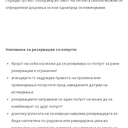
Поради густиот сообраќај во текот на летната сезона можни се
определени доцнења за кои однапред се извинуваме.
Напомена за резервации со попусти:
бројот на соби кој може да се резервира со попуст за рани
резервации е ограничен!
агенцијата го задржува правото на промена или
прекинување попустите пред наведените датуми на
истекување.
резервациите направени со еден попуст не може да се
комбинират со друг попуст!
доколку уплатата не се изврши навреме резервацијата ќе
биде наплатена по редовна или ревидирана цена во
моментот на наплатата и истото не е причина за отказ на