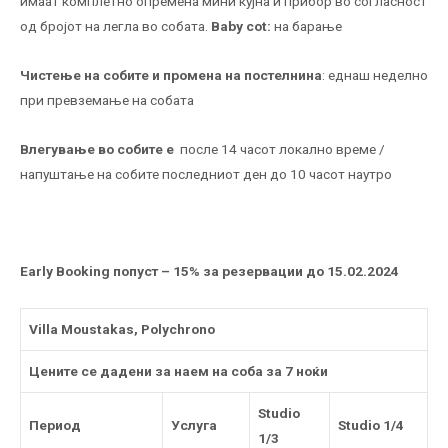
имаат комплетно опремена мини кујна и прибор во согласност
од бројот на легла во собата.
Baby
cot
:
на барање
Чистење на собите
и промена на постелнина
: еднаш неделно
при превземање на собата
Влегување во собите е
после 14 часот локално време /
напуштање на собите последниот ден до 10 часот наутро
Early Booking
попуст – 15% за резервации до 15.02.2024
Villa Moustakas, Polychrono
Цените се дадени за наем на соба за 7 ноќи
Studio
Период
Услуга
Studio 1/4
1/3