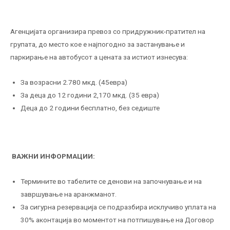
Агенцијата организира превоз со придружник-пратител на
групата, до место кое е најпогодно за застанување и
паркирање на автобусот а цената за истиот изнесува:
За возрасни 2.780 мкд. (45евра)
За деца до 12 години 2,170 мкд. (35 евра)
Деца до 2 години бесплатно, без седиште
ВАЖНИ ИНФОРМАЦИИ:
Термините во табелите се денови на започнување и на
завршување на аранжманот.
За сигурна резервација се подразбира исклучиво уплата на
30% аконтација во моментот на потпишување на Договор