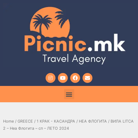
Home
/
GREECE
/
1 КРАК - КАСАНДРА
/
НЕА ФЛОГИТА
/ ВИЛА LITCA
2 – Неа Флогита – сп – ЛЕТО 2024