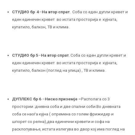
СТУДИО бр 4
–
На втор спрат
. Соба со еден дупли кревет и
еден единечен кревет во истата просторија е кујната,
купатило, балкон, ТВ и клима .
СТУДИО бр 5
–
На втор спрат
. Соба со еден дупли кревет и
еден единечен кревет во истата просторија е кујната,
купатило, балкон (поглед на улица) , ТВ и клима .
ДУПЛЕКС бр 6
–
Ниско приземје –
Располага со 3
простории :дневна соба и две спални соби.Во дневната
соба се наоѓа кујна ( опремена со голем фрижидер и
шпорет со релна),два единечни кревети и софа на
расклопување, истата излегува во двор кој има поглед на