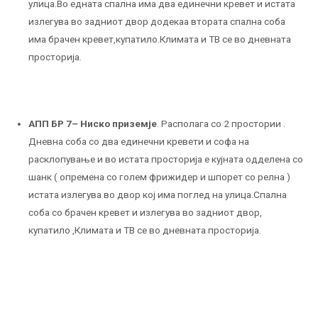
улица.Во едната спална има два единечни кревет и истата
излегува во задниот двор додекаа втората спална соба
има брачен кревет,купатило.Климата и ТВ се во дневната
просторија.
АПП БР 7
– Ниско приземје
. Располага со 2 простории .
Дневна соба со два единечни кревети и софа на
расклопување и во истата просторија е кујната одделена со
шанк ( опремена со голем фрижидер и шпорет со релна )
истата излегува во двор кој има поглед на улица.Спална
соба со брачен кревет и излегува во задниот двор,
купатило ,Климата и ТВ се во дневната просторија.