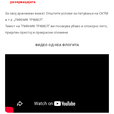
резервацијата.
За овој аранжман важат Општите услови за патување на СКТМ
и т.а. „ПИКНИК ТРАВЕЛ“.
Тимот на “ПИКНИК ТРАВЕЛ” ви посакува убаво и спокојно лето,
пријатен престој и прекрасни спомени
ВИДЕО ОД НЕА ФЛОГИТА