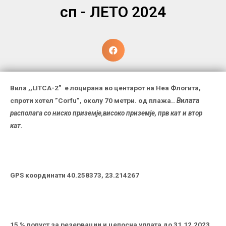
сп - ЛЕТО 2024
Вила ,,
LITCA-2
”
е лоцирана во центарот на Неа Флогита,
спроти хотел
”Corfu”
, околу
7
0
м
етри
.
од плажа..
Вилата
располага со ниско приземје,високо приземје, прв кат и втор
кат.
GPS координати
40.258373, 23.214267
15 % попуст за резервации и целосна уплата до 31.12.2023