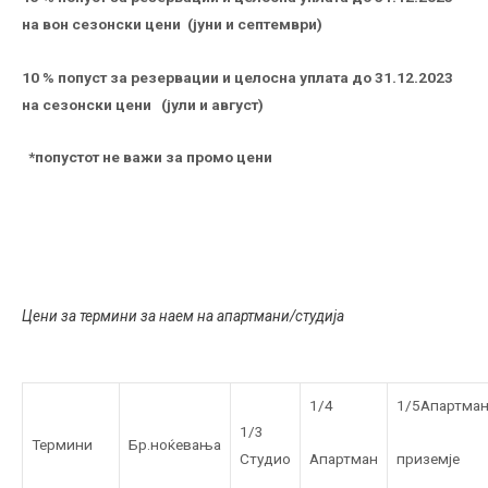
на вон сезонски цени (јуни и септември)
10 % попуст за резервации и целосна уплата до 31.12.2023
на сезонски цени (јули и август)
*попустот не важи за промо цени
Цени за термини за наем на апартмани/студија
1/4
1/5Апартма
1/3
Термини
Бр.ноќевања
Апартман
приземје
Студио