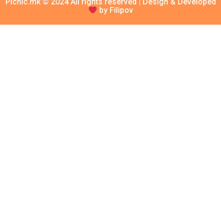
Picnic.mk © 2024 All rights reserved | Design & Developed
by Filipov