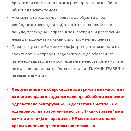
брзина или коректност на интернет врската во кој-било
објект од целата понуда.
Агенцијата го задржува правото да објави дел од
слободните (непродадени) капацитети на Last Minute
понуда, претходно направените и потврдени резервации
нема да подлежат на какви било промени во цената.
Пред тргнување, Ве молиме да ја проверите важноста на
своите патни исправи и задолжително да обезбедите
патничко-здравствено осигурување, недостаток на истите
не е одговорност на вработените во т.а. „ПИКНИК ТРАВЕЛ“ и
на самата агенција.
Секој патник има обврска да води грижа за важноста на
патните исправи и задолжително да обезбеди патничко-
здравствено осигурување, недостаток на истите не е
одговорност на вработените во т.а. „Пикник травел“ и на
самата агенција и поради кои НЕ можe да се откаже
аранжманот или да се промени термин на