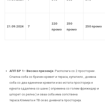
220
250
21.09.2024
7
250 промо
промо
промо
АПП БР 1
– Високо приземје
. Располага со 2 простории .
Спална соба со брачен кревет и тераса, купатило , дневна
соба со два единечни кревети и во истата просторија е
кујната одделена со шанк ( опремена со голем фрижидер и
шпорет со релна ) и оваа соба има сопствена
тераса.Климата и ТВ се во дневната просторија.