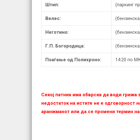
Штип:
(паркинг п
Велес:
(бензинска
Неготино:
(бензинска
Г.П. Богородица:
(бензинска,
Поаѓање од Полихроно:
14:20 по МК
Секој патник има обврска да води грижа
недостаток на истите не е одговорност на
аранжманот или да се промени термин на