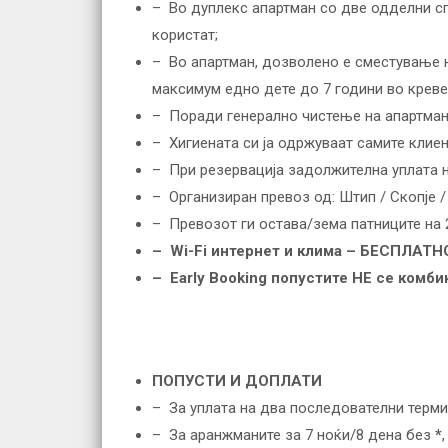
– Во дуплекс апартман со две одделни сп
користат;
– Во апартман, дозволено е сместување на
максимум едно дете до 7 години во крев
– Поради генерално чистење на апартманит
– Хигиената си ја одржуваат самите клиен
– При резервација задолжителна уплата 
– Организиран превоз од: Штип / Скопје / 
– Превозот ги остава/зема патниците на 
– Wi-Fi интернет и клима – БЕСПЛАТНО
– Еarly Booking попустите НЕ се комби
ПОПУСТИ И ДОПЛАТИ
– За уплата на два последователни терми
– За аранжманите за 7 ноќи/8 дена без
*