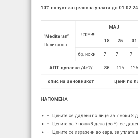
10% попуст за целосна уплата до 01.02.24
МАЈ
термин
“Mediteran”
18
25
01
Полихроно
бр. ноќи
7
7
7
АПТ дуплекс /4+2/
85
115
125
опис на ценовникот
цени по л
НАПОМЕНА
– Цените се дадени по лице за 7 ноќи 8 
– Цените за 7 ноќи/8 дена (со
*
), се дад
– Цените се изразени во евра, за уплата 