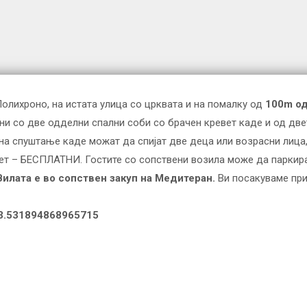
 Пoлихроно, на истата улица со црквата и на помалку од
100m од
ни со две одделни спални соби со брачен кревет каде и од двет
на спуштање каде можат да спијат две деца или возрасни лица, 
ет – БЕСПЛАТНИ. Гостите со сопствени возила може да паркира
Вилата е во сопствен закуп на Медитеран.
Ви посакуваме приј
23.531894868965715