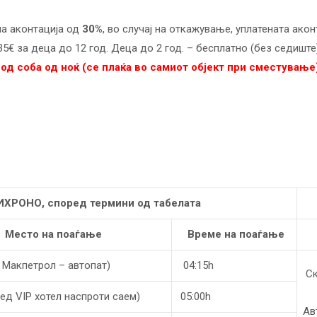
на аконтација од
30%
, во случај на откажување, уплатената акон
 35€ за деца до 12 год. Деца до 2 год. – бесплатно (без седиште)
 од соба од ноќ (се плаќа во самиот објект при сместување
ИХРОНО, според термини од табелата
Mесто на поаѓање
Време на поаѓање
 Макпетрол – автопат)
04:15h
Ск
ед VIP хотел наспроти саем)
05:00h
Ав