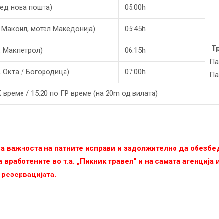
ред нова пошта)
05:00h
 Макоил, мотел Македонија)
05:45h
Тр
, Макпетрол)
06:15h
Па
 Oкта / Богородица)
07:00h
Па
 време / 15:20 по ГР време (на 20m од вилата)
 за важноста на патните исправи и задолжително да обезб
 вработените во т.а. „Пикник травел“ и на самата агенција
 резервацијата.