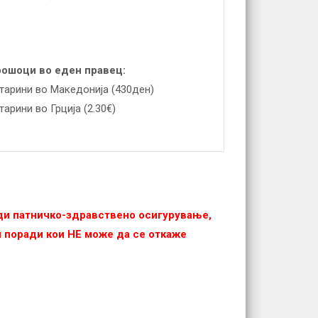
ошоци во еден правец:
тaрини во Македонија (430ден)
тарини во Грција (2.30€)
еди патничко-здравствено осигурување,
 и поради кои НЕ можe да се откаже