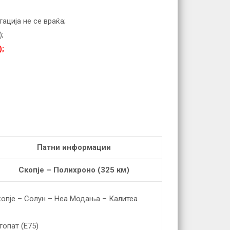
тација не се враќа;
;
);
Патни информации
Скопје – Полихроно (325 км)
опје – Солун – Неа Модања – Калитеа
топат (Е75)