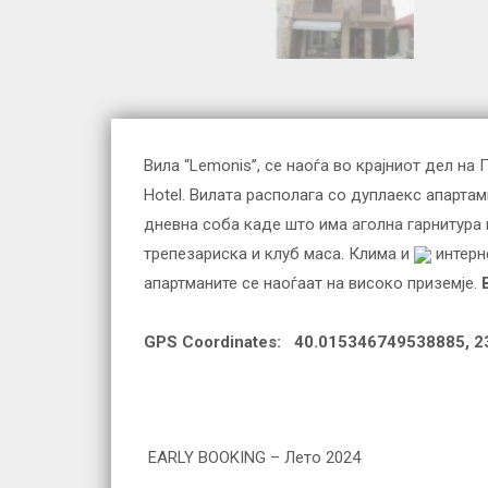
Вила “Lemonis”, се наоѓа во крајниот дел на
Hotel. Вилата располага со дуплаекс апартам
дневна соба каде што има аголна гарнитура 
трепезариска и клуб маса. Клима и
интерн
апартманите се наоѓаат на високо приземје.
GPS Coordinates: 40.015346749538885, 
EARLY BOOKING – Лето 2024