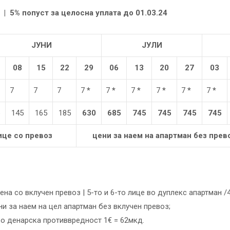
 | 5% попуст за целосна уплата до 01.03.24
ЈУНИ
ЈУЛИ
08
15
22
29
06
13
20
27
03
7
7
7
7
*
7
*
7
*
7
*
7
*
7
*
145
165
185
630
685
745
745
745
745
ице со превоз
цени за наем на апартман без прев
дена со вклучен превоз | 5-то и 6-то лице во дуплекс апартман
ени за наем на цел апартман без вклучен превоз;
во денарска противвредност 1€ = 62мкд.