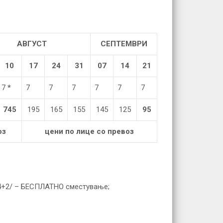
АВГУСТ
СЕПТЕМВРИ
10
17
24
31
07
14
21
7
*
7
7
7
7
7
7
745
195
165
155
145
125
95
оз
цени по лице со превоз
 /4+2/ – БЕСПЛАТНО сместување;