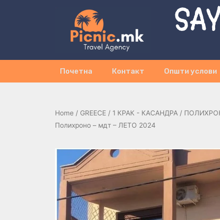
SAY
Почетна
Контакт
Општи услови
Home
/
GREECE
/
1 КРАК - КАСАНДРА
/
ПОЛИХРО
Полихроно – мдт – ЛЕТО 2024