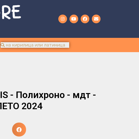
URE
 - Полихроно - мдт -
ЛЕТО 2024