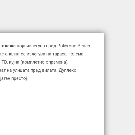
 плажа
која излегува пред Polihrono Beach
е спални се излегува на тараса, голема
ТВ, кујна (комплетно опремена),
ат на улицата пред вилата. Дуплекс
атен престој.