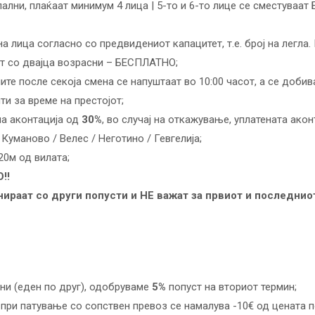
ални, плаќаат минимум 4 лица | 5-то и 6-то лице се сместуваа
 лица согласно со предвидениот капацитет, т.е. број на легла
ет со двајца возрасни – БЕСПЛАТНО;
е после секоја смена се напуштаат во 10:00 часот, а се добива
ти за време на престојот;
на аконтација од
30%
, во случај на откажување, уплатената акон
Куманово / Велес / Неготино / Гевгелија;
20м од вилата;
!!
нираат со други попусти и НЕ важат за првиот и последнио
ни (еден по друг), одобруваме
5%
попуст на вториот термин;
, при патување со сопствен превоз се намалува -10€ од цената 