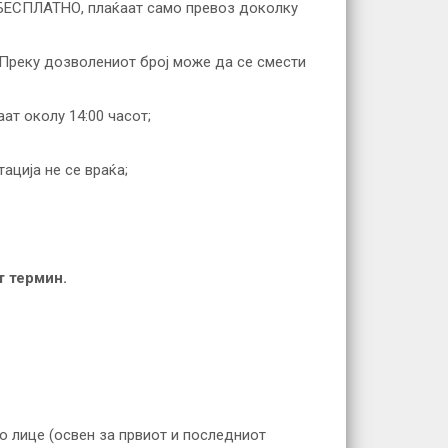
т БЕСПЛАТНО, плаќаат само превоз доколку
. Преку дозволениот број може да се смести
ат околу 14:00 часот;
тација не се враќа;
т термин.
по лице (освен за првиот и последниот