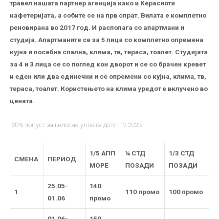
травел нашата партнер агенција како и Керасиоти
кафетеријата, а собите се на прв спрат. Вилата е комплетно
реновирана во 2017 год. И располага со апартмани и
студија. Апартманите се за 5 лица со комплетно опремена
кујна и посебна спална, клима, тв, тераса, тоалет. Студијата
за 4 и 3 лица се со поглед кон дворот и се со брачен кревет
и
еден или два единечни и се опремени со кујна, клима, тв,
тераса, тоалет. Користењето на клима уредот е вклучено во
цената.
-20% попуст за целосна уплата до 31.12.2023
1/5 АПП
¼ СТД
1/3 СТД
СМЕНА
ПЕРИОД
МОРЕ
ПОЗАДИ
ПОЗАДИ
25
.05-
140
1
110 промо
100 промо
01.06
промо
01.06-
150