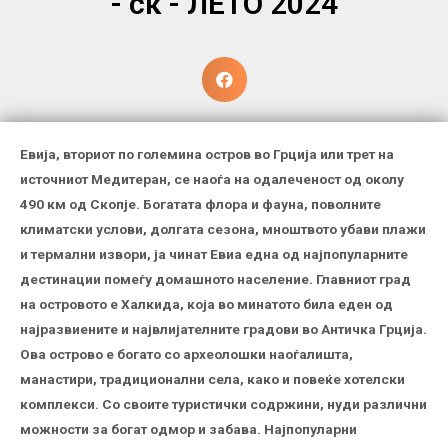
- ск - ЛЕТО 2024
Eвија, вториот по големина остров во Грција или трет на
источниот Медитеран, се наоѓа на одалеченост од околу
490 км од Скопје. Богатата флора и фауна, поволните
климатски услови, долгата сезона, мноштвото убави плажи
и термални извори, ја чинат Евиа една од најпопуларните
дестинации помеѓу домашното население. Главниот град
на островото е Халкида, која во минатото била еден од
најразвиените и највлијателните градови во Античка Грција.
Ова острово е богато со археолошки наоѓалишта,
манастири, традиционални села, како и повеќе хотелски
комплекси. Со своите туристички содржини, нуди различни
можности за богат одмор и забава. Најпопуларни