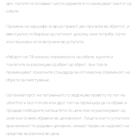
ден, гостите ги оставаат чисти садовите и го изнесуваат сметот од
собите.
Промена на чаршафи се врши првиот ден при влез во објектот, и
евентуално по барање од гостинот доколку има потреба. Крпи
или пешкири не се вклучени во услугата.
Изборот на ТВ канали, опременоста на собите, кујните и
тоалетите се разликува од објект до објект, при тоа се
применуваат локалните стандарди за оптимална опременост на
објекти за сместување..
Организаторот на патувањето го задржува правото по пат на
ultra first и last minute или друг тип на промоција да ги објави и
продаде слободните капацитети по цени кои се разликуваат од
оние кои се веќе објавени во ценовникот. Лицата кои го уплатиле
аранжманот по редовен ценовник, немаат право на надомест на
средства за разлика во цена.