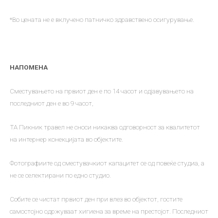
*Во цената не е вклучено патничко здравствено осигурување.
НАПОМЕНА
Сместувањето на првиот ден е по 14 часот и одјавувањето на
последниот ден е во 9 часот,
ТА Пикник травел не сноси никаква одговорност за квалитетот
на интернер конекцијата во објектите.
Фотографиите од сместувачкиот капацитет се од повеќе студиа, а
не се селектирани по едно студио.
Собите се чистат првиот ден при влез во објектот, гостите
самостојно одржуваат хигиена за време на престојот. Последниот