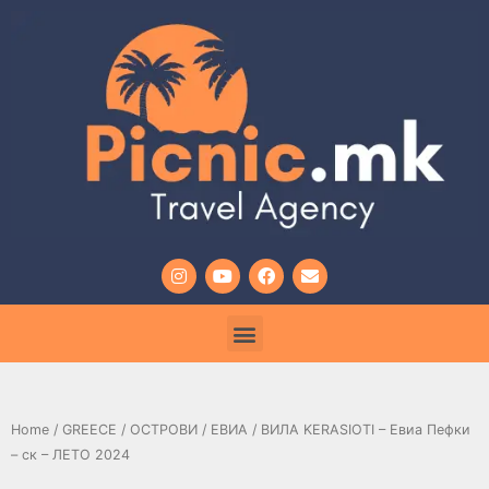
Home
/
GREECE
/
ОСТРОВИ
/
ЕВИА
/ ВИЛА KERASIOTI – Евиа Пефки
– ск – ЛЕТО 2024