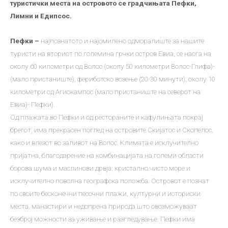
туристички места на островото се градчињата Пефки,
Лимни и Едипсос.
Пефки –
најпознатото и најомилено одморалиште за нашите
туристи на вториот по големина грчки остров Евиа, се наоѓа на
околу 60 километри од Волос (околу 50 километри Волос-Глифа)-
(мало пристаниште), фериботско возење (20-30 минути), околу 10
километри од Агиокампос (мало пристаниште на северот на
Евиа)​​- Пефки).
Од плажата во Пефки и од рестораните и кафулињата покрај
брегот, има прекрасен поглед на островите Скијатос и Скопелос,
како и влезот во заливот на Волос. Климата е исклучително
пријатна, благодарение на комбинацијата на големи области
борова шума и маслинови дрвја, кристално чисто море и
исклучително поволна географска положба. Островот е познат
по своите бесконечни песочни плажи, културни и историски
места, манастири и недопрена природа што овозможуваат
безброј можности за уживање и разгледување. Пефки има