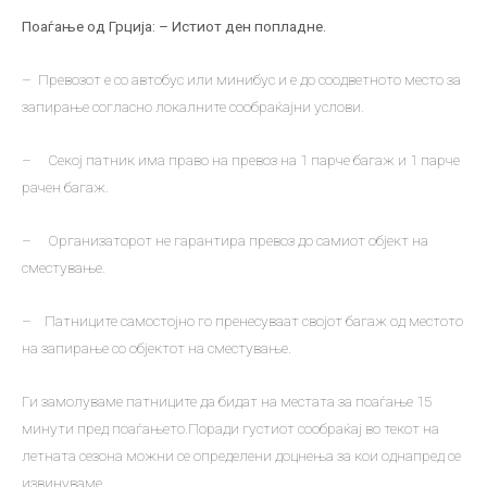
Поаѓање од Грција: – Истиот ден попладне.
– Превозот е со автобус или минибус и е до соодветното место за
запирање согласно локалните сообраќајни услови.
– Секој патник има право на превоз на 1 парче багаж и 1 парче
рачен багаж.
– Организаторот не гарантира превоз до самиот објект на
сместување.
– Патниците самостојно го пренесуваат својот багаж од местото
на запирање со објектот на сместување.
Ги замолуваме патниците да бидат на местата за поаѓање 15
минути пред поаѓањето.Поради густиот сообраќај во текот на
летната сезона можни се определени доцнења за кои однапред се
извинуваме.