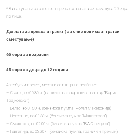
* За патување со сопствен превоз од цената се намалува 20 евра
по лице.
Доплата за превоз и траект ( за оние кои имаат гратси
сместување)
65 евра за возрасни
45 евра за деца до 12 години
Автобуски превоз, места и сатница на поаѓање:
– Скопје, во 00:30 ч. (паркинг на спортскиот центар “Борис
Трајковски”)
– Велес, во 01:00 ч. (бензиска пумпа, мотел Македонија)
– Неготино, во 01:30 ч. (бензиска пумпа “Макпетрол”)
– Смоквица, во 02:00 ч. (бензиска пумпа “BWO петрол”)
– Гевгелија, во 02:30 ч. (бензиска пумпа, граничен премин)