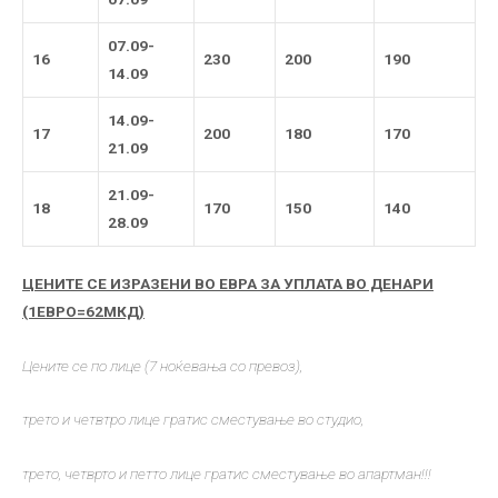
07.09-
16
230
200
190
14.09
14.09-
17
200
180
170
21.09
21.09-
18
170
150
140
28.09
ЦЕНИТЕ СЕ ИЗРАЗЕНИ ВО ЕВРА ЗА УПЛАТА ВО ДЕНАРИ
(1ЕВРО=62МКД)
Цените се по лице (7 ноќевања со превоз),
трето и четвтро лице гратис сместување во студио,
трето, четврто и петто лице гратис сместување во апартман!!!