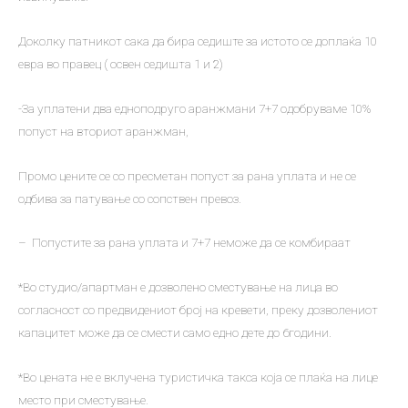
Доколку патникот сака да бира седиште за истото се доплаќа 10
евра во правец ( освен седишта 1 и 2)
-За уплатени два едноподруго аранжмани 7+7 одобруваме 10%
попуст на вториот аранжман,
Промо цените се со пресметан попуст за рана уплата и не се
одбива за патување со сопствен превоз.
– Попустите за рана уплата и 7+7 неможе да се комбираат
*Во студио/апартман е дозволено сместување на лица во
согласност со предвидениот број на кревети, преку дозволениот
капацитет може да се смести само едно дете до 6години.
*Во цената не е вклучена туристичка такса која се плаќа на лице
место при сместување.