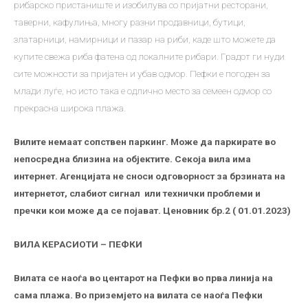
рибарско пристаниште и изобилува со пријатни ресторани,
таверни, кафулиња, многу разни продавници, бутици,
златарници, намирници и пазар на риби, каде што можете да
купите свежа риба фатена од локалните рибари. Градот ги нуди
сите можности за пријатен и убав одмор. Пефки е погоден за
млади луѓе, но исто така е одлично место за семеен одмор со
прекрасна широка плажа.
Вилите немаат сопствен паркинг. Може да паркирате во
непосредна близина на објектите. Секоја вила има
интернет. Агенцијата не сноси одговорност за брзината на
интернетот, слабиот сигнал или технички проблеми и
пречки кои може да се појават. Ценовник бр.2 ( 01.01.2023)
ВИЛА КЕРАСИОТИ – ПЕФКИ
Вилата се наоѓа во центарот на Пефки во прва линија на
сама плажа. Во приземјето на вилата се наоѓа Пефки