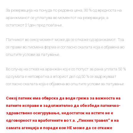
За резервација на понуда по редовна цена, 30 % од вредноста на
аранжманот се уплатува во моментот на резервација, а
остатокот 21ден пред поаѓање.
Патникот во секој момент може да се откаже од аранжамот. Тоа
се прави во писмена форма и согласно скалата која е објавена во
општите услови за патување.
Во случај на отказ на аранжан кој е со попуст за рана уплата 50 %
од сумата е неповратна а вториот дел од 50 % се задржуваат
согласно скалата која е објавена во општите услови за патување
Секој патник има обврска да води грижа за важноста на
патните исправи и задолжително да обезбеди патничко-
здравствено осигурување, недостаток на истите не е
одговорност на вработените во т.а. „Пикник травел“ и на
самата агенција и поради кои НЕ можe да се откаже