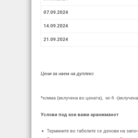
07.09.2024
14.09.2024
21.09.2024
Цени за наем на дуплекс
*клима (вклучена во цената), wi-fi -(вклучен
Услови под кои важи аранжманот
Термините во табелите се денови на зап