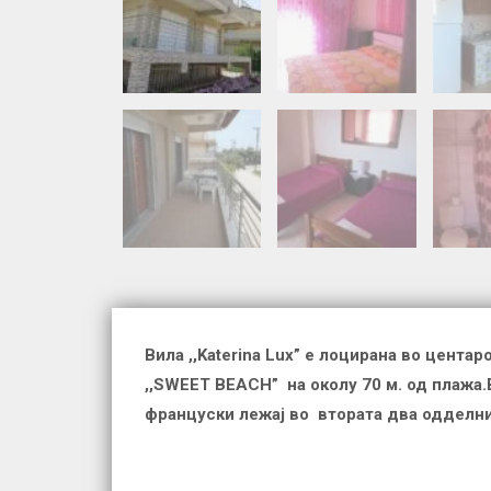
Вила ,,
Katerina Lux”
е лоцирана во центар
,,
SWEET BEACH”
на околу
70
м. од
плажа.
француски лежај во втората два одделни