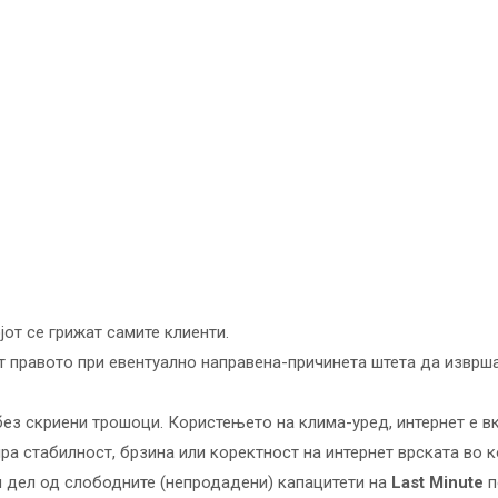
јот се грижат самите клиенти.
т правото при евентуално направена-причинета штета да изврша
без скриени трошоци. Користењето на клима-уред, интернет е вк
а стабилност, брзина или коректност на интернет врската во к
и дел од слободните (непродадени) капацитети на
Last Minute
п