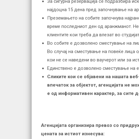
За сигурна резервација се подразбира ис
најдоцна 15 дена пред започнување на а
Преземањето на собите започнува најрано
време последниот ден од аранжманот. Не
клиентите кои треба да влезат во студија
Во собите е дозволено сместување на лица
Во случај на сместување на повеќе лица о
кои не се наведени во ваучерот или за и
Единствено е дозволено сместување на ед
Сликите кои се објавени на нашата ве
впечаток за објектот, агенцијата не 
е од информативен карактер, за сите 
Агенцијата организира превоз со придруж
цената за истиот изнесува: