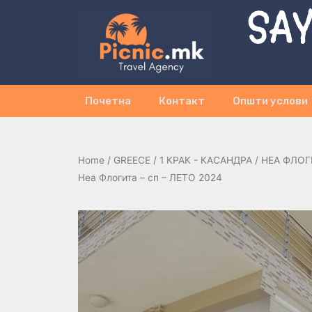
SAY
Почетна
Контакт
Општи услови
Home
/
GREECE
/
1 КРАК - КАСАНДРА
/
НЕА ФЛОГ
Неа Флогита – сп – ЛЕТО 2024