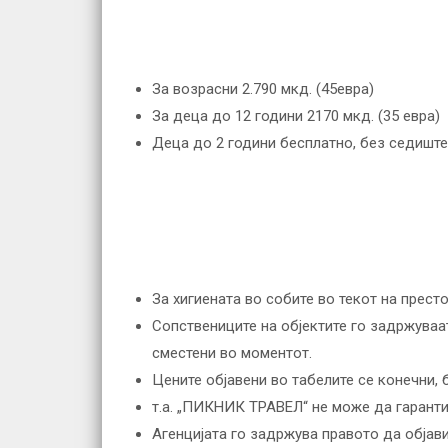
За возрасни 2.790 мкд. (45евра)
За деца до 12 години 2170 мкд. (35 евра)
Деца до 2 години бесплатно, без седиште
За хигиената во собите во текот на престо
Сопствениците на објектите го задржуваа
сместени во моментот.
Цените објавени во табелите се конечни, 
т.а. „ПИКНИК ТРАВЕЛ“ не може да гарантир
Агенцијата го задржува правото да објав