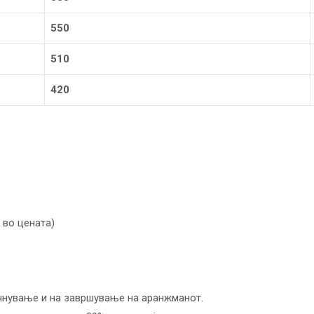
550
510
420
а во цената)
очнување и на завршување на аранжманот.