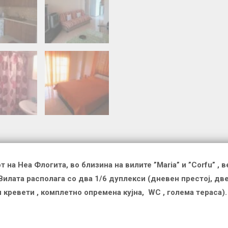
от на Неа Флогита,
во близина на
вилите
”Maria”
и
”Corfu”
,
в
Вилата располага
со
два 1/6 дуплекси (дневен престој, дв
 кревети ,
комплетно опремена кујна, WC ,
голема тeраса)