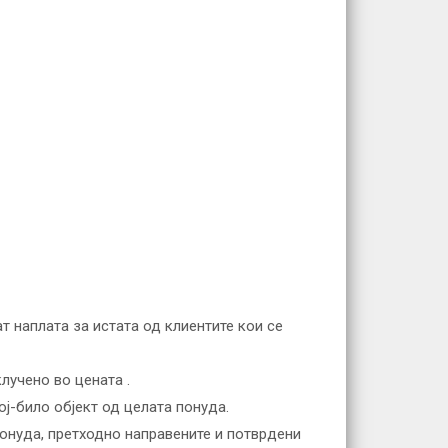
т наплата за истата од клиентите кои се
лучено во цената .
ој-било објект од целата понуда.
онуда, претходно направените и потврдени