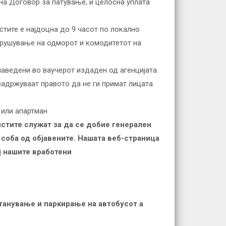
на Договор за патување, и целосна уплата
стите е најдоцна до 9 часот по локално
арушување на одморот и комодитетот на
 наведени во ваучерот издаден од агенцијата.
 задржуваат правото да не ги примат лицата
 или апартман
истите служат за да се добие генерален
 соба од објавените. Нашата веб-страница
ј нашите вработени
станување и паркирање на автобусот а