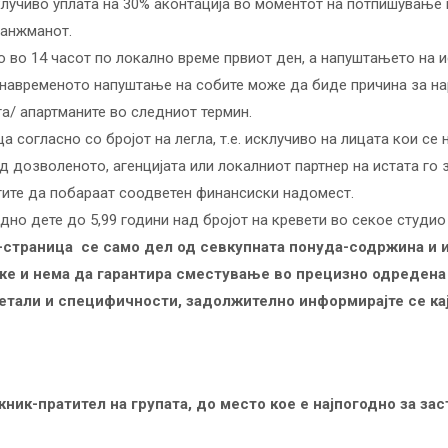
клучиво уплата на 30% аконтација во моментот на потпишување 
ранжманот.
 во 14 часот по локално време првиот ден, а напуштањето на и
навременото напуштање на собите може да биде причина за н
та/ апартманите во следниот термин.
 согласно со бројот на легла, т.е. исклучиво на лицата кои се
д дозволеното, агенцијата или локалниот партнер на истата го
стите да побараат соодветен финансиски надомест.
но дете до 5,99 години над бројот на кревети во секое студио
б-страница се само дел од севкупната понуда-содржина и 
може и нема да гарантира сместување во прецизно одредена
детали и специфичности, задолжително информирајте се ка
ник-пратител на групата, до место кое е најпогодно за за