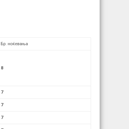
Бр. ноќевања
8
7
7
7