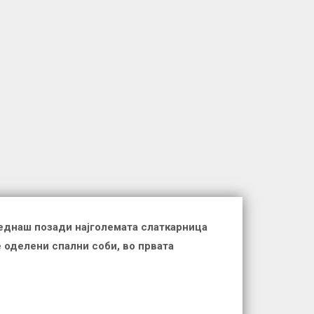
еднаш позади најголемата слаткарница
е оделени спални соби, во првата
.