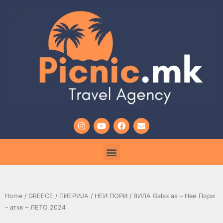
Home
/
GREECE
/
ПИЕРИЈА
/
НЕИ ПОРИ
/ ВИЛА Galaxias – Неи Пори
– аткк – ЛЕТО 2024