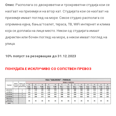
Опис
: Располага со двокреветни и трокреветни студија кои се
наоѓаат на приземје и на втор кат. Студијата кои се наоѓаат на
приземје имаат поглед на море. Секое студио располага со
опремена кујна, бања/тоалет, тераса, ТВ, WiFi интернет и клима
која се доплаќа на лице место. Некои од студијата имаат
директен или бочен поглед на море, а некои имаат поглед на
улица.
10% попуст за резервации до 31.12.2023
ПОНУДАТА Е ИСКЛУЧИВО СО СОПСТВЕН ПРЕВОЗ