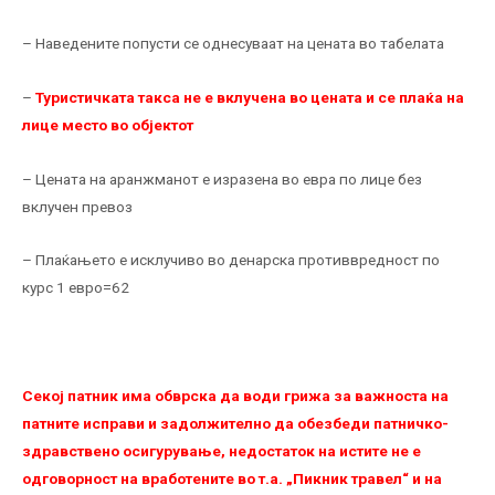
– Наведените попусти се однесуваат на цената во табелата
–
Туристичката такса не е вклучена во цената и се плаќа на
лице место во објектот
– Цената на аранжманот е изразена во евра по лице без
вклучен превоз
– Плаќањето е исклучиво во денарска противвредност по
курс 1 евро=62
Секој патник има обврска да води грижа за важноста на
патните исправи и задолжително да обезбеди патничко-
здравствено осигурување, недостаток на истите не е
одговорност на вработените во т.а. „Пикник травел“ и на