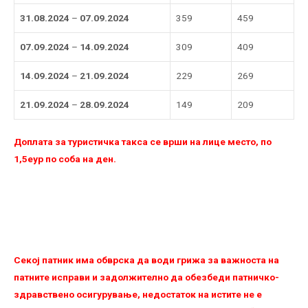
31.08.2024
–
07.09.2024
359
459
07.09.2024
–
14.09.2024
309
409
14.09.2024
–
21.09.2024
229
269
21.09.2024
–
28.09.2024
149
209
Доплата за туристичка такса се врши на лице место, по
1,5еур по соба на ден.
Секој патник има обврска да води грижа за важноста на
патните исправи и задолжително да обезбеди патничко-
здравствено осигурување, недостаток на истите не е