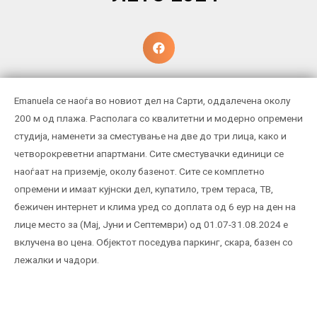
Emanuela се наоѓа во новиот дел на Сарти, оддалечена околу
200 м од плажа. Располага со квалитетни и модерно опремени
студија, наменети за сместување на две до три лица, како и
четворокреветни апартмани. Сите сместувачки единици се
наоѓаат на приземје, околу базенот. Сите се комплетно
опремени и имаат кујнски дел, купатило, трем тераса, ТВ,
бежичен интернет и клима уред со доплата од 6 еур на ден на
лице место за (Мај, Јуни и Септември) од 01.07-31.08.2024 е
вклучена во цена. Објектот поседува паркинг, скара, базен со
лежалки и чадори.