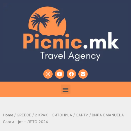
Home
/
GREECE
/
2 КРАК - СИТОНИЈА
/
САРТИ
/ ВИЛА EMANUELA –
Сарти – јкт – ЛЕТО 2024