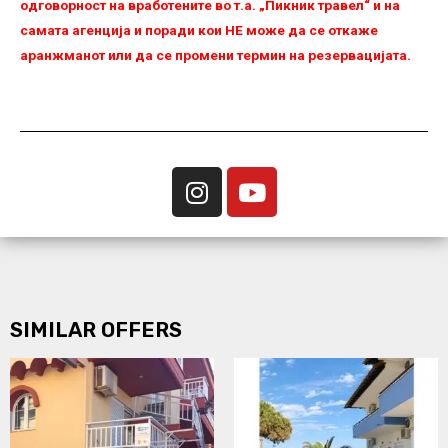
одговорност на вработените во т.а. „Пикник травел“ и на
самата агенција и поради кои НЕ можe да се откаже
аранжманот или да се промени термин на резервацијата.
SIMILAR OFFERS