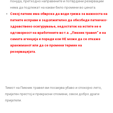
понуда, претходно направените и потврдени резервации
нема да подлежат на какви било промени во цената.
Секој патник има обврска да води грижа за важноста на
патните исправи и задолжително да обезбеди патничко-
здравствено осигурување, недостаток на истите не е
одговорност на вработените во т.а. „Пикник травел“ и на
самата агенција и поради кои НЕ можe да се откаже
аранжманот или да се промени термин на
резервацијата.
Тимот на Пикник травел ви посакува убаво и спокојно лето,
пријатен престој и прекрасни спомени, секое добро драги
пријатели.