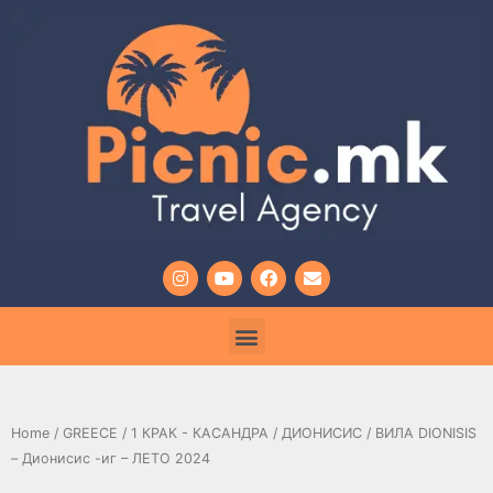
Home
/
GREECE
/
1 КРАК - КАСАНДРА
/
ДИОНИСИС
/ ВИЛА DIONISIS
– Дионисис -иг – ЛЕТО 2024