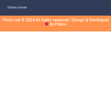
Општи услови
Picnic.mk © 2024 All rights reserved | Design & Developed
by Filipov