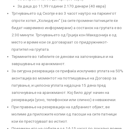
За деца до 11,99 години 2.170 денари (40 евра)
Тргнувањето од Скопје е во 3 часот наутро на паркингот
спроти хотел „Холидеј ин“ (за сите промени патниците ќе
бидат навремено информирани) а состанок на групата е во
2:30 минути. Тргнувањето од Грција кон Македонија е од
место и време кои се договараат со придружникот-
пратител на групата.
Термините во табелите се денови на започнување и на
завршување на аранжманот.
За сигурна резервација се прифаќа исклучиво уплата на 50%
аконтација во моментот на потпишување на Договор за
патување, и целосна уплата најдоцна 15 дена пред
започнување на аранжманот. Кој било друг начин на
резервација (усно, телефонски или слично) е неважечки.
При правење на резервација на одбраниот објект, ве
молиме да приложите копии од пасоши на сите патници
кои ќе престојуваат во истиот.
Преземањето на собите е од 14-15 часот по локално време