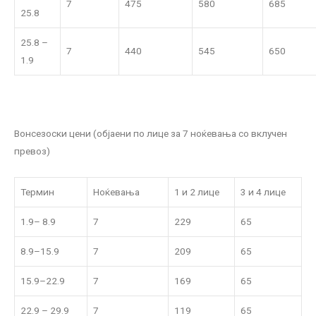
7
475
580
685
25.8
25.8 –
7
440
545
650
1.9
Вонсезоски цени (објаени по лице за 7 ноќевања со вклучен
превоз)
Термин
Ноќевања
1 и 2 лице
3 и 4 лице
1.9– 8.9
7
229
65
8.9–15.9
7
209
65
15.9–22.9
7
169
65
22.9 – 29.9
7
119
65