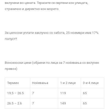
вклучени во цената. Терасите се свртени кон улицата,
странично и директно кон морето.
За целосни уплати заклучно со сабота, 25 ноември има 17%
попуст!!
Вонсезоски цени (објаени по лице за 7 ноќевања со вклучен
превоз)
Термин
Ноќевања
1 и 2 лице
3 и 4 лице
19.5 – 26.5
7
119
65
26.5 – 2.6
7
149
65