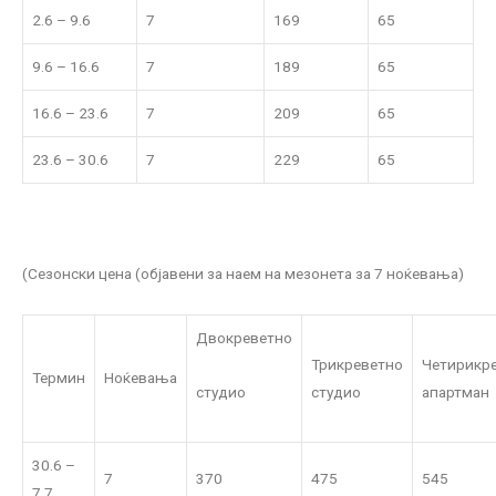
2.6 – 9.6
7
169
65
9.6 – 16.6
7
189
65
16.6 – 23.6
7
209
65
23.6 – 30.6
7
229
65
(Сезонски цена (објавени за наем на мезонета за 7 ноќевања)
Двокреветно
Трикреветно
Четирикр
Термин
Ноќевања
студио
студио
апартман
30.6 –
7
370
475
545
7.7