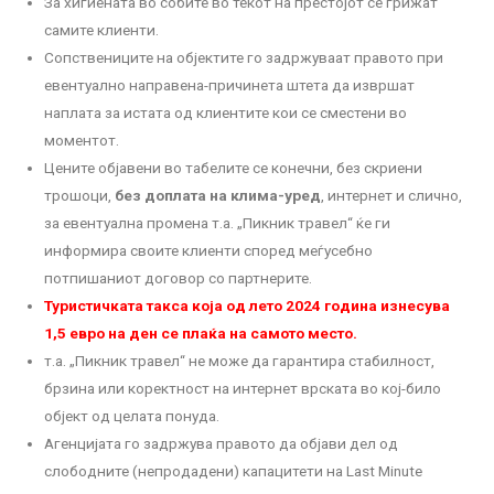
За хигиената во собите во текот на престојот се грижат
самите клиенти.
Сопствениците на објектите го задржуваат правото при
евентуално направена-причинета штета да извршат
наплата за истата од клиентите кои се сместени во
моментот.
Цените објавени во табелите се конечни, без скриени
трошоци,
без доплата на клима-уред
, интернет и слично,
за евентуална промена т.а. „Пикник травел“ ќе ги
информира своите клиенти според меѓусебно
потпишаниот договор со партнерите.
Туристичката такса која од лето 2024 година изнесува
1,5 евро на ден се плаќа на самото место.
т.а. „Пикник травел“ не може да гарантира стабилност,
брзина или коректност на интернет врската во кој-било
објект од целата понуда.
Агенцијата го задржува правото да објави дел од
слободните (непродадени) капацитети на Last Minute