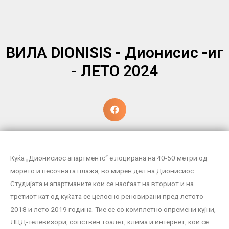
ВИЛА DIONISIS - Дионисис -иг
- ЛЕТО 2024
Куќа „Дионисиос апартментс“ е лоцирана на 40-50 метри од
морето и песочната плажа, во мирен дел на Дионисиос.
Студијата и апартманите кои се наоѓаат на вториот и на
третиот кат од куќата се целосно реновирани пред летото
2018 и лето 2019 година. Тие се со комплетно опремени кујни,
ЛЦД-телевизори, сопствен тоалет, клима и интернет, кои се