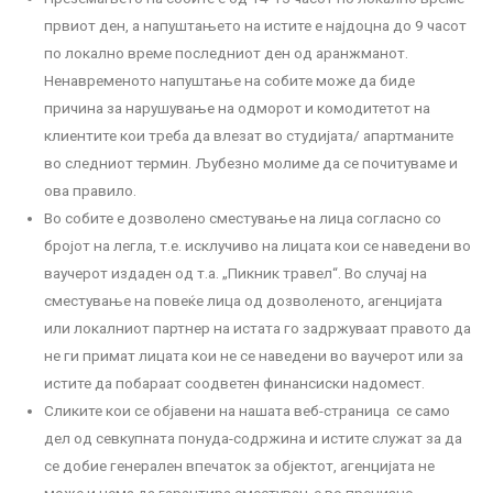
првиот ден, а напуштањето на истите е најдоцна до 9 часот
по локално време последниот ден од аранжманот.
Ненавременото напуштање на собите може да биде
причина за нарушување на одморот и комодитетот на
клиентите кои треба да влезат во студијата/ апартманите
во следниот термин. Љубезно молиме да се почитуваме и
ова правило.
Во собите е дозволено сместување на лица согласно со
бројот на легла, т.е. исклучиво на лицата кои се наведени во
ваучерот издаден од т.а. „Пикник травел“. Во случај на
сместување на повеќе лица од дозволеното, агенцијата
или локалниот партнер на истата го задржуваат правото да
не ги примат лицата кои не се наведени во ваучерот или за
истите да побараат соодветен финансиски надомест.
Сликите кои се објавени на нашата веб-страница се само
дел од севкупната понуда-содржина и истите служат за да
се добие генерален впечаток за објектот, агенцијата не
може и нема да гарантира сместување во прецизно