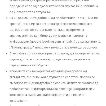
одредена соба од објавените освен ако таа не е напишана
во Договорот за патување.
За информациите добиени од вработените на т.а. „Пикник
травел“, агенцијата-организатор ја презема целосната
одговорност кон странките-патници за време на
аранжманот, за кои било други форми и извори на
информации (google, booking.com, air bnb…) за капацитетите,
„Пикник травел“ не може и нема да преземе одговорност.
Агенцијата организира превоз со придружник-пратител на
групата, до место кое е најпогодно за застанување и
паркирање на автобусот.
Клиентите кои не користат огранизиран превоз од
агенцијата, т.е. оние кои патуваат со сопствен превоз се
сместуваат индивидуално во собите, истите ги молиме да
побараат точни информации за локација (координати и
контакт) на сместувачките капацитети во нашите
канцеларии.