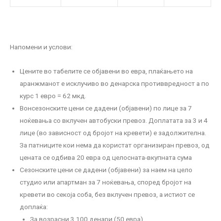
Напомени и услови:
Цените во табелите се објавени во евра, плаќањето на
аранжманот е исклучиво во денарска противвредност а по
курс 1 евро = 62 мкд.
Вонсезонските цени се дадени (објавени) по лице за 7
ноќевања со вклучен автобуски превоз. Доплатата за 3 и 4
лице (во зависност од бројот на кревети) е задолжителна.
За патниците кои нема да користат организиран превоз, од
цената се одбива 20 евра од целосната-вкупната сума
Сезонските цени се дадени (објавени) за наем на цело
студио или апартман за 7 ноќевања, според бројот на
кревети во секоја соба, без вклучен превоз, а истиот се
доплаќа:
За возрасни 3,100 денари (50 евра)