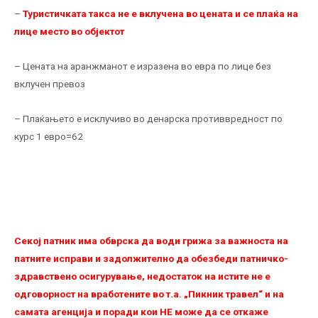
–
Туристичката такса не е вклучена во цената и се плаќа на
лице место во објектот
– Цената на аранжманот е изразена во евра по лице без
вклучен превоз
– Плаќањето е исклучиво во денарска противвредност по
курс 1 евро=62
Секој патник има обврска да води грижа за важноста на
патните исправи и задолжително да обезбеди патничко-
здравствено осигурување, недостаток на истите не е
одговорност на вработените во т.а. „Пикник травел“ и на
самата агенција и поради кои НЕ можe да се откаже