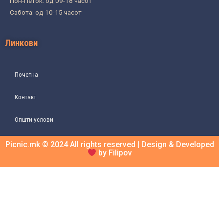
Пон-Петок: од 09-18 часот
Сабота: од 10-15 часот
Линкови
Почетна
Контакт
Општи услови
Picnic.mk © 2024 All rights reserved | Design & Developed
by Filipov