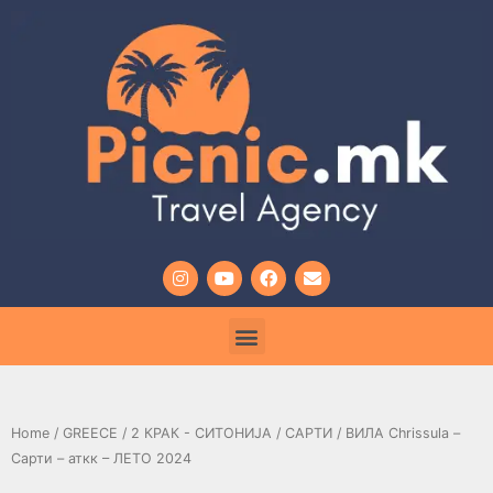
Home
/
GREECE
/
2 КРАК - СИТОНИЈА
/
САРТИ
/ ВИЛА Chrissula –
Сарти – аткк – ЛЕТО 2024