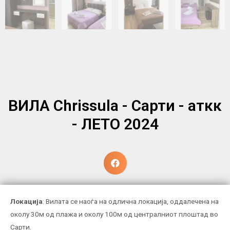
ВИЛА Chrissula - Сарти - аткк
- ЛЕТО 2024
Локација
: Вилата се наоѓа на одлична локација, оддалечена на
околу 30м од плажа и околу 100м од централниот плоштад во
Сарти.