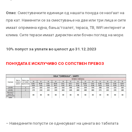
Опис
: Сместувачките единици од нашата понуда се наоѓаат на
прв кат. Наменети се за сместување на две или три лица и сите
имаат опремена кујна, бања/тоалет, тераса, ТВ, WiFi интернет и
клима. Сите тераси имаат директен или бочен поглед на море.
10% попуст за уплати во целост до 31.12.2023
ПОНУДАТА Е ИСКЛУЧИВО СО СОПСТВЕН ПРЕВОЗ
– Наведените попусти се однесуваат на цената во табелата