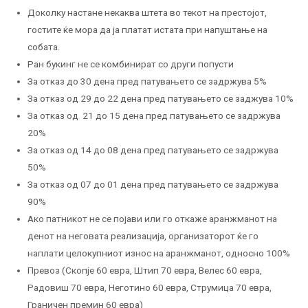
Доколку настане некаква штета во текот на престојот,
гостите ќе мора да ја платат истата при напуштање на
собата.
Ран букинг не се комбинират со други попусти
За отказ до 30 дена пред патувањето се задржува 5%
За отказ од 29 до 22 дена пред патувањето се заджува 10%
За отказ од 21 до 15 дена пред патувањето се задржува
20%
За отказ од 14 до 08 дена пред патувањето се задржува
50%
За отказ од 07 до 01 дена пред патувањето се задржува
90%
Ако патникот не се појави или го откаже аранжманот на
денот на неговата реализација, организаторот ќе го
наплати целокупниот износ на аранжманот, односно 100%
Превоз (Скопје 60 евра, Штип 70 евра, Велес 60 евра,
Радовиш 70 евра, Неготино 60 евра, Струмица 70 евра,
Граничен премин 60 евра)