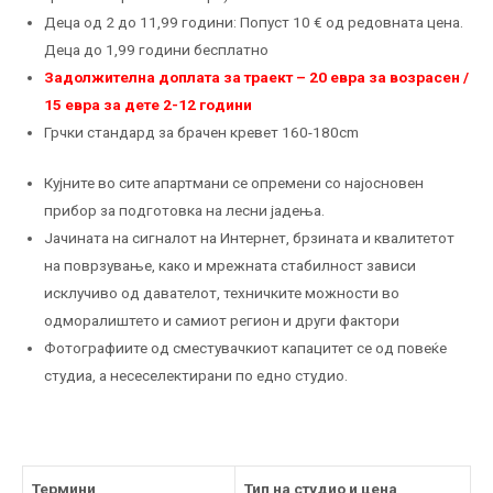
Деца од 2 до 11,99 години: Попуст 10 € од редовната цена.
Деца до 1,99 години бесплатно
Задолжителна доплата за траект – 20 евра за возрасен /
15 евра за дете 2-12 години
Грчки стандард за брачен кревет 160-180cm
Кујните во сите апартмани се опремени со најосновен
прибор за подготовка на лесни јадења.
Јачината на сигналот на Интернет, брзината и квалитетот
на поврзување, како и мрежната стабилност зависи
исклучиво од давателот, техничките можности во
одморалиштето и самиот регион и други фактори
Фотографиите од сместувачкиот капацитет се од повеќе
студиа, а несеселектирани по едно студио.
Термини
Тип на студио и цена