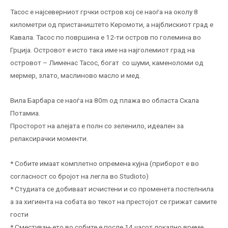
Тасос е најсеверниот грчки остров кој се наоѓа на околу 8
километри од пристаништето Керомоти, а најблискиот град е
Кавала. Тасос по површина е 12-ти остров по големина во
Грција. Островот е исто така име на најголемиот град на
островот – Лименас Тасос, богат со шуми, каменоломи од
мермер, злато, маслиново масло и мед.
Вила Барбара се наоѓа на 80m од плажа во областа Скала
Потамиа.
Просторот на алејата е полн со зеленило, идеален за
релаксирачки моменти.
* Собите имаат комплетно опремена кујна (приборот е во
согласност со бројот на легла во Studioto)
* Студиата се добиваат исчистени и со променета постелнила
а за хигиента на собата во текот на престојот се грижат самите
гости
* Сместувањето во собите е после 14 часот локално време,