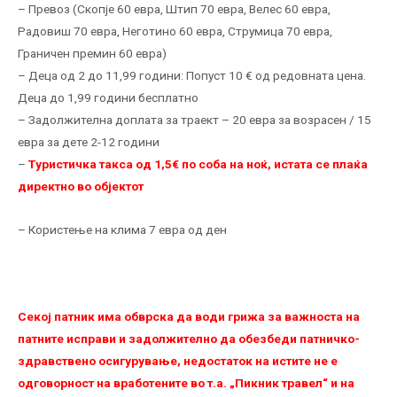
– Превоз (Скопје 60 евра, Штип 70 евра, Велес 60 евра,
Радовиш 70 евра, Неготино 60 евра, Струмица 70 евра,
Граничен премин 60 евра)
– Деца од 2 до 11,99 години: Попуст 10 € од редовната цена.
Деца до 1,99 години бесплатно
– Задолжителна доплата за траект – 20 евра за возрасен / 15
евра за дете 2-12 години
–
Tуристичка такса од 1,5€ по соба на ноќ, истата се плаќа
директно во објектот
– Користење на клима 7 евра од ден
Секој патник има обврска да води грижа за важноста на
патните исправи и задолжително да обезбеди патничко-
здравствено осигурување, недостаток на истите не е
одговорност на вработените во т.а. „Пикник травел“ и на