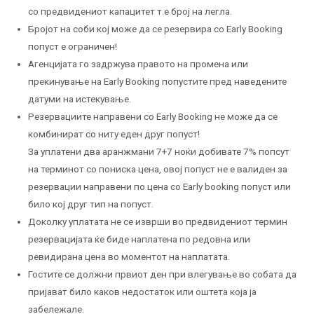
со предвидениот капацитет т.е број на легла.
Бројот на соби кој може да се резервира со Early Booking
попуст е ограничен!
Агенцијата го задржува правото на промена или
прекинување на Early Booking попустите пред наведените
датуми на истекување.
Резервациите направени со Early Booking не може да се
комбинират со ниту еден друг попуст!
За уплатени два аранжмани 7+7 ноќи добивате 7% попсут
на терминот со пониска цена, овој попуст не е валиден за
резервации направени по цена со Early booking попуст или
било кој друг тип на попуст.
Доколку уплатата не се изврши во предвидениот термин
резервацијата ќе биде наплатена по редовна или
ревидирана цена во моментот на наплатата.
Гостите се должни првиот ден при влегување во собата да
пријават било каков недостаток или оштета која ја
забележале.