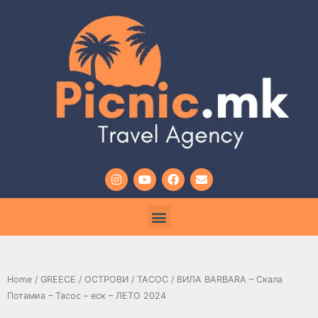
Home
/
GREECE
/
ОСТРОВИ
/
ТАСОС
/ ВИЛА BARBARA – Скала
Потамиа – Тасос – eск – ЛЕТО 2024