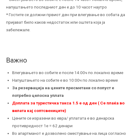
напуштањето последниот ден е до 10 часот наутро
* Гостите се должни првиот ден при влегување во собата да
пријават било каков недостаток или оштета која ја
забележале.
Важно
Влегувањето во собите е после 14:00ч по локално време
Напуштањето на собите е во 10:00ч по локално време
За резервација на цените пресметани со попуст е
потребно целосна уплата
Доплата за туристичка такса 1.5 е од ден ( Се плаќа во
вилата кај соптсвениците)
Цените се изразени во евра/ уплатата е во денарска
противредност 1е = 62 денари
Во апартманот е дозволено сместување на лица согласно