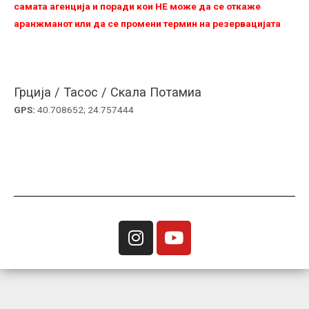
самата агенција и поради кои НЕ можe да се откаже
аранжманот или да се промени термин на резервацијата
Грција / Тасос / Скала Потамиа
GPS:
40.708652; 24.757444