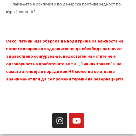
– Плаќањето е исклучиво во денарска противвредност по
курс 1 евро=62
Секој патник има обврска да води грижа за важноста на
патните исправи и задолжително да обезбеди патничко-
здравствено осигурување, недостаток на истите не е
одговорност на вработените во т.а. „Пикник травел“ и на
самата агенција и поради кои НЕ можe да се откаже
аранжманот или да се промени термин на резервацијата.