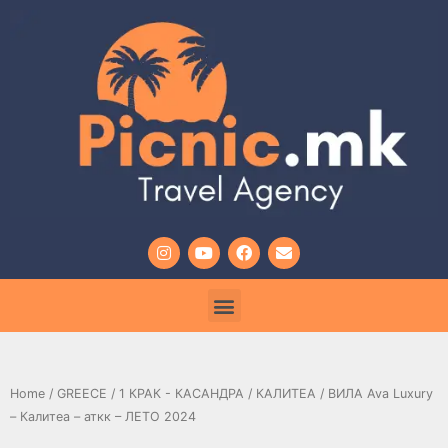
Home
/
GREECE
/
1 КРАК - КАСАНДРА
/
КАЛИТЕА
/ ВИЛА Ava Luxury
– Калитеа – аткк – ЛЕТО 2024