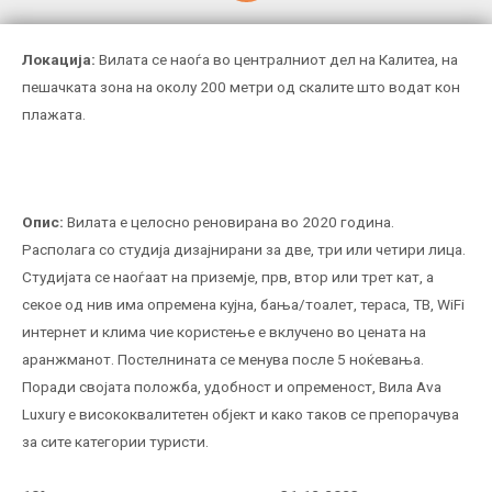
Локација:
Вилата се наоѓа во централниот дел на Калитеа, на
пешачката зона на околу 200 метри од скалите што водат кон
плажата.
Опис:
Вилата е целосно реновирана во 2020 година.
Располага со студија дизајнирани за две, три или четири лица.
Студијата се наоѓаат на приземје, прв, втор или трет кат, а
секое од нив има опремена кујна, бања/тоалет, тераса, ТВ, WiFi
интернет и клима чие користење е вклучено во цената на
аранжманот. Постелнината се менува после 5 ноќевања.
Поради својата положба, удобност и опременост, Вила Ava
Luxury е висококвалитетен објект и како таков се препорачува
за сите категории туристи.