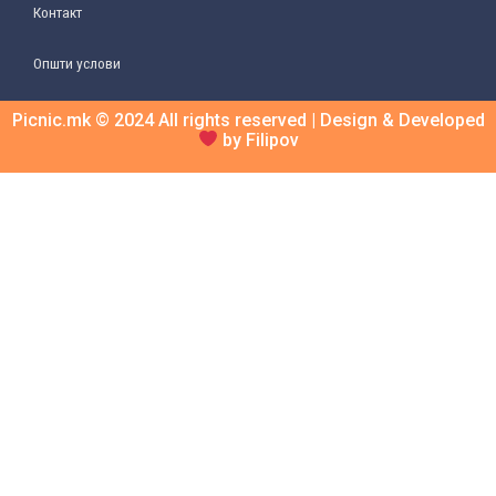
Контакт
Општи услови
Picnic.mk © 2024 All rights reserved | Design & Developed
by Filipov