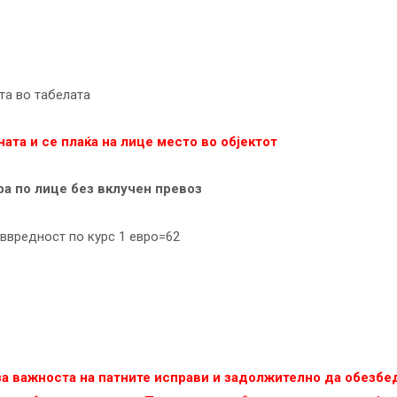
та во табелата
ната и се плаќа на лице место во објектот
ра по лице без вклучен превоз
ввредност по курс 1 евро=62
 за важноста на патните исправи и задолжително да обезб