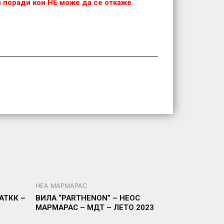
 и поради кои НЕ можe да се откаже
НЕА МАРМАРАС
АТКК –
ВИЛА “PARTHENON” – НЕОС
МАРМАРАС – МДТ – ЛЕТО 2023