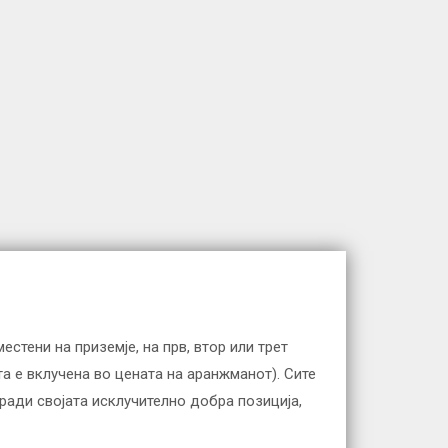
естени на приземје, на прв, втор или трет
та е вклучена во цената на аранжманот). Сите
оради својата исклучително добра позиција,