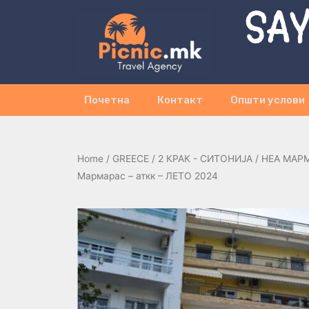
SAY
Почетна
Контакт
Општи услови
Home
/
GREECE
/
2 КРАК - СИТОНИЈА
/
НЕА МАР
Мармарас – аткк – ЛЕТО 2024