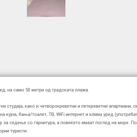
ред, на само 50 метри од градската плажа.
ни студија, како и четворокреветни и петкреветни апартмани, см
а кујна, бања/тоалет, ТВ, WiFi интернет и клима уред (употреба
ор за седење со гарнитура, а повеќето имаат поглед на море. П
ории туристи.