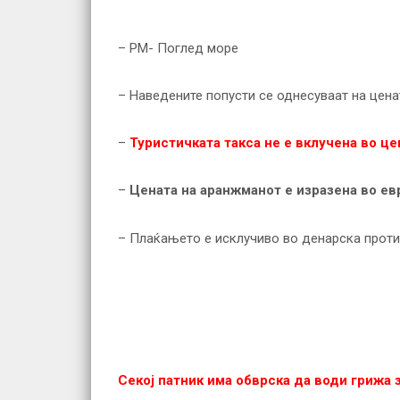
– PM- Поглед море
– Наведените попусти се однесуваат на цена
–
Туристичката такса не е вклучена во це
–
Цената на аранжманот е изразена во ев
– Плаќањето е исклучиво во денарска проти
Секој патник има обврска да води грижа