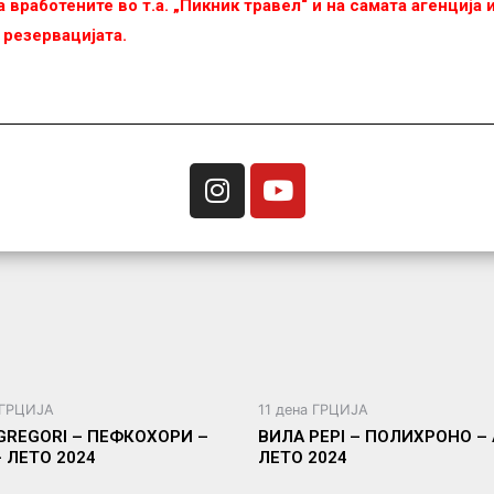
 вработените во т.а. „Пикник травел“ и на самата агенција
 резервацијата.
 ГРЦИЈА
11 дена ГРЦИЈА
GREGORI – ПЕФКОХОРИ –
ВИЛА PEPI – ПОЛИХРОНО – 
– ЛЕТО 2024
ЛЕТО 2024