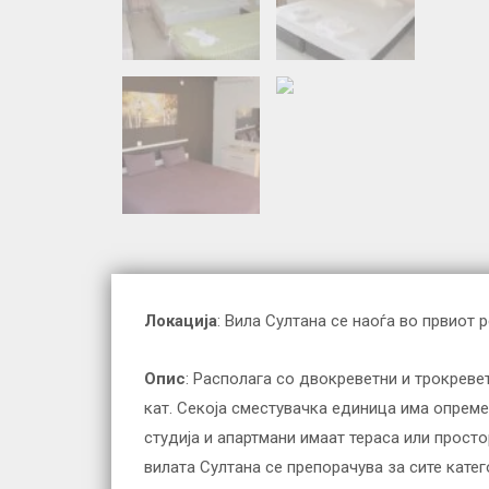
Локација
: Вила Султана се наоѓа во првиот 
Опис
: Располага со двокреветни и трокревет
кат. Секоја сместувачка единица има опремен
студија и апартмани имаат тераса или прост
вилата Султана се препорачува за сите катег