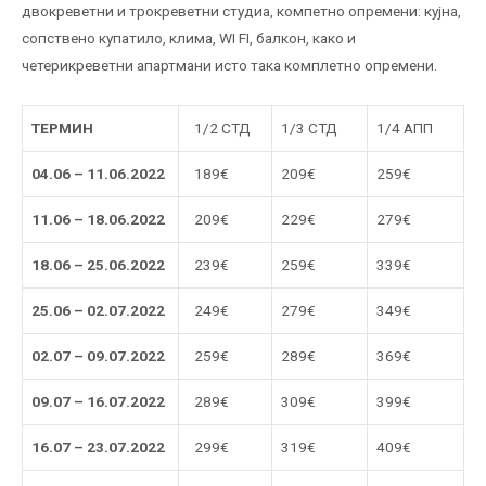
двокреветни и трокреветни студиа, компетно опремени: кујна,
сопствено купатило, клима, WI FI, балкон, како и
четерикреветни апартмани исто така комплетно опремени.
ТЕРМИН
1/2 СТД
1/3 СТД
1/4 АПП
04.06 – 11.06.2022
189€
209€
259€
11.06 – 18.06.2022
209€
229€
279€
18.06 – 25.06.2022
239€
259€
339€
25.06 – 02.07.2022
249€
279€
349€
02.07 – 09.07.2022
259€
289€
369€
09.07 – 16.07.2022
289€
309€
399€
16.07 – 23.07.2022
299€
319€
409€