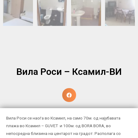
Вила Роси – Ксамил-ВИ
Вила Роси се наоѓа во Ксамил, на само 70м. од најубавата
плажа во Ксамил – GUVET и 100м. од BORA BORA, во
непосредна близина на центарот на градот. Располага со