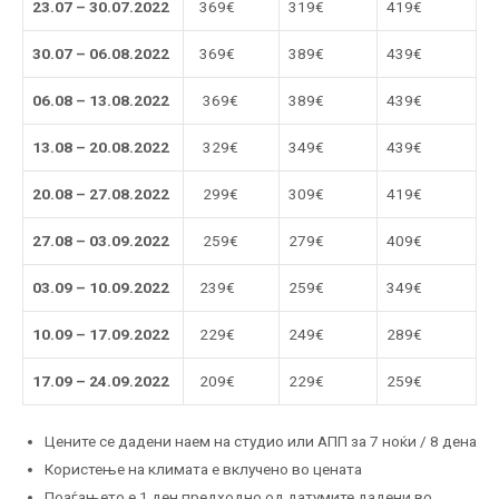
23.07 – 30.07.2022
369€
319€
419€
30.07 – 06.08.2022
369€
389€
439€
06.08 – 13.08.2022
369€
389€
439€
13.08 – 20.08.2022
329€
349€
439€
20.08 – 27.08.2022
299€
309€
419€
27.08 – 03.09.2022
259€
279€
409€
03.09 – 10.09.2022
239€
259€
349€
10.09 – 17.09.2022
229€
249€
289€
17.09 – 24.09.2022
209€
229€
259€
Цените се дадени наем на студио или АПП за 7 ноќи / 8 дена
Користење на климата е вклучено во цената
Поаѓањето е 1 ден предходно од датумите дадени во