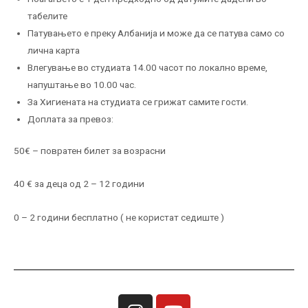
табелите
Патувањето е преку Албанија и може да се патува само со
лична карта
Влегување во студиата 14.00 часот по локално време,
напуштање во 10.00 час.
За Хигиената на студиата се грижат самите гости.
Доплата за превоз:
50€ – повратен билет за возрасни
40 € за деца од 2 – 12 години
0 – 2 години бесплатно ( не користат седиште )