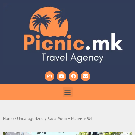
Home
/
Uncategorized
/ Вила Роси – Ксамил-ВИ