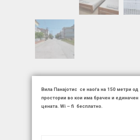
Вила Панајотис се наоѓа на 150 метри од
простории во кои има брачен и единачен к
цената.
Wi – fi
бесплатно.