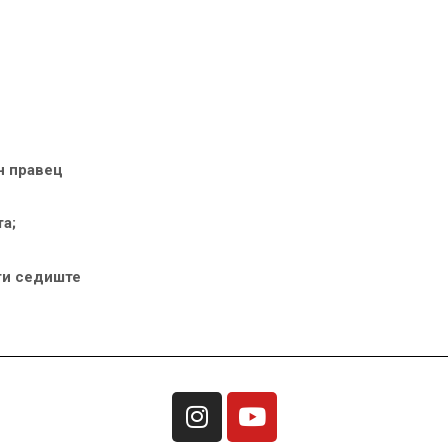
н правец
та;
ти седиште