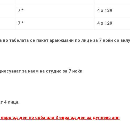
7 *
4 х 139
7
*
4 х 129
 во табелата се пакет аранжмани по лице за 7 ноќи со вкл
несуваат за наем на студио за 7 ноќи
т 4 лица.
5 евро од ден по соба или 3 евра од ден за дуплекс апп