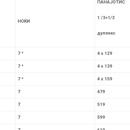
ПАНАЈОТИС
1 /3+1/3
НОЌИ
дуплекс
7
*
4 х 129
7
*
4 х 13
9
7
*
4 х 159
7
479
7
519
7
599