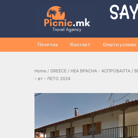
SAY
Почетна
Контакт
Општи услови
Home
/
GREECE
/
НЕА ВРАСНА - АСПРОВАЛТА
/ В
– вт – ЛЕТО 2024