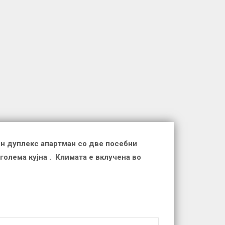
ен дуплекс апартман со две посебни
голема кујна . Климата е вклучена во