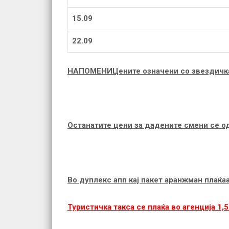
15.09
22.09
НАПОМЕНИ
Цените означени со звездичка
Останатите цени за дадените смени се од
Во дуплекс апп кај пакет аранжман плаќаа
Туристичка такса се плаќа во агенција 1,