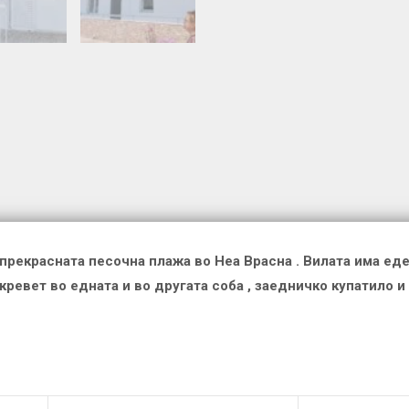
 прекрасната песочна плажа во Неа Врасна . Вилата има ед
ревет во едната и во другата соба , заедничко купатило и 