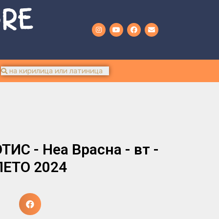
URE
С - Неа Врасна - вт -
ЛЕТО 2024