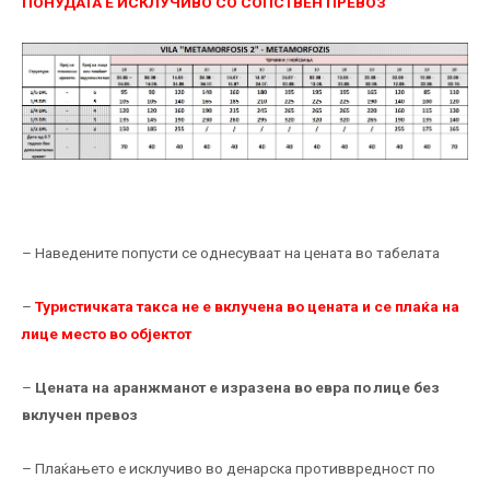
ПОНУДАТА Е ИСКЛУЧИВО СО СОПСТВЕН ПРЕВОЗ
– Наведените попусти се однесуваат на цената во табелата
–
Туристичката такса не е вклучена во цената и се плаќа на
лице место во објектот
–
Цената на аранжманот е изразена во евра по лице без
вклучен превоз
– Плаќањето е исклучиво во денарска противвредност по