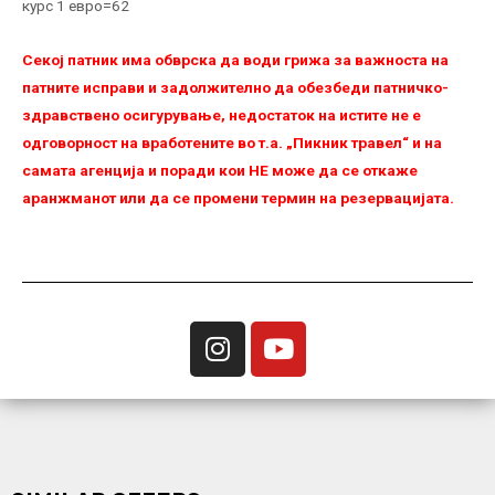
курс 1 евро=62
Секој патник има обврска да води грижа за важноста на
патните исправи и задолжително да обезбеди патничко-
здравствено осигурување, недостаток на истите не е
одговорност на вработените во т.а. „Пикник травел“ и на
самата агенција и поради кои НЕ можe да се откаже
аранжманот или да се промени термин на резервацијата.