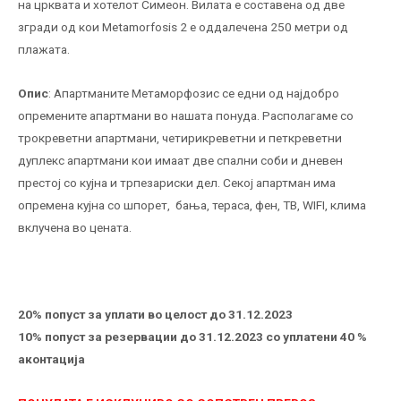
на црквата и хотелот Симеон. Вилата е составена од две
згради од кои Metamorfosis 2 е оддалечена 250 метри од
плажата.
Опис
: Апартманите Метаморфозис се едни од најдобро
опремените апартмани во нашата понуда. Располагаме со
трокреветни апартмани, четирикреветни и петкреветни
дуплекс апартмани кои имаат две спални соби и дневен
престој со кујна и трпезариски дел. Секој апартман има
опремена кујна со шпорет, бања, тераса, фен, ТВ, WIFI, клима
вклучена во цената.
20% попуст за уплати во целост до 31.12.2023
10% попуст за резервации до 31.12.2023 со уплатени 40 %
аконтација