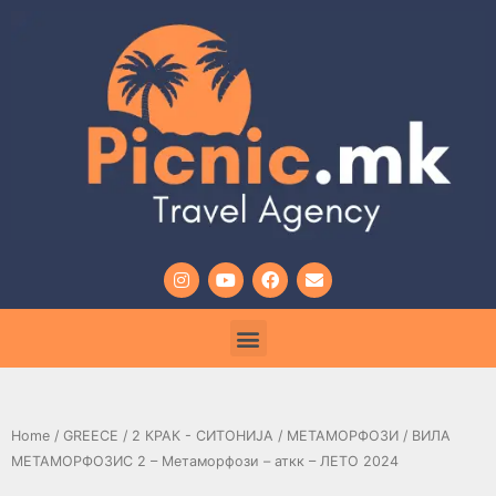
Home
/
GREECE
/
2 КРАК - СИТОНИЈА
/
МЕТАМОРФОЗИ
/ ВИЛА
МЕТАМОРФОЗИС 2 – Метаморфози – аткк – ЛЕТО 2024