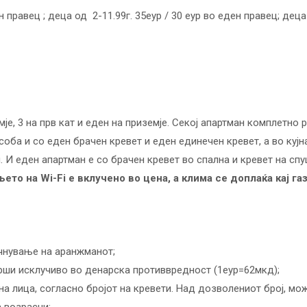
 правец ; деца од 2-11.99г. 35eур / 30 еур во еден правец; дец
је, 3 на прв кат и еден на приземје. Секој апартман комплетно 
соба и со еден брачен кревет и еден единечен кревет, а во куј
. И еден апартман е со брачен кревет во спална и кревет на спу
ето на Wi-Fi е вклучено во цена, а клима се доплаќа кај га
очнување на аранжманот;
 врши исклучиво во денарска противвредност (1еур=62мкд);
а лица, согласно бројот на кревети. Над дозволениот број, мо
а возрасни;