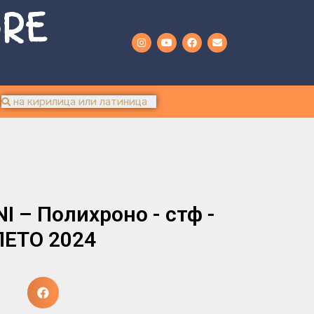
URE
 – Полихроно - стф -
ЛЕТО 2024