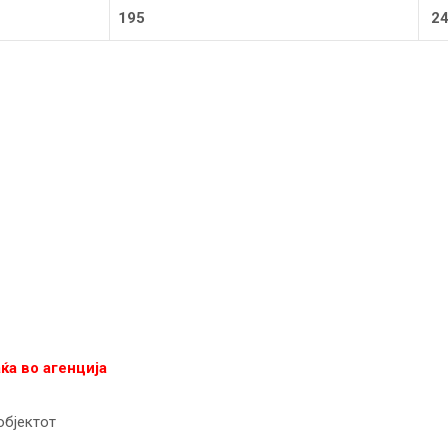
195
24
аќа во агенција
објектот