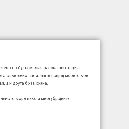
жено со бујна медитеранска вегетација,
ото осветлено шеталиште покрај морето кое
ици и друга брза храна.
талното море како и многубројните