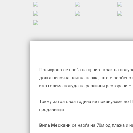
Полихроно се наоѓа на првиот крак на полуо
долга песочна плитка плажа, што е особено 
има голема понуда на различни ресторани – т
Токму затоа оваа година ве покануваме во П
продавници.
Вила Мескини
се наоѓа на 70м од плажа и н