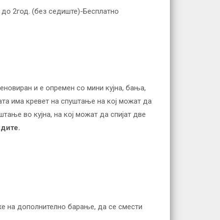
а до 2год. (без седиште)-Бесплатно
реновиран и е опремен со мини кујна, бања,
ната има кревет на спуштање на кој можат да
штање во кујна, на кој можат да спијат две
здите.
же на дополнително барање, да се смести