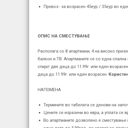
Превоз- за возрасен 45еур / 35еур во еден
ОПИС НА СМЕСТУВАЊЕ
Располага со 8 апартмани, 4 на високо призем
балкон и ТВ. Апартманите се со една спална 
спијат две деца до 11.99г. или еден возрасен
деца до 11.99г. или еден возрасен.
Користењ
НАПОМЕНА
Термините во табелата се денови на зап
Цените се изразени во евра, а уплата се
Во апартманите дозволено е сместување н
едно дете до 5.99год., во кревет со двајц