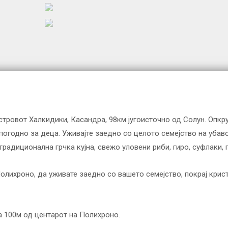
стровот Халкидики, Касандра, 98км југоисточно од Солун. Опкру
погодно за деца. Уживајте заедно со целото семејство на убав
радиционална грчка кујна, свежо уловени риби, гиро, суфлаки, п
олихроно, да уживате заедно со вашето семејство, покрај крис
а 100м од центарот на Полихроно.