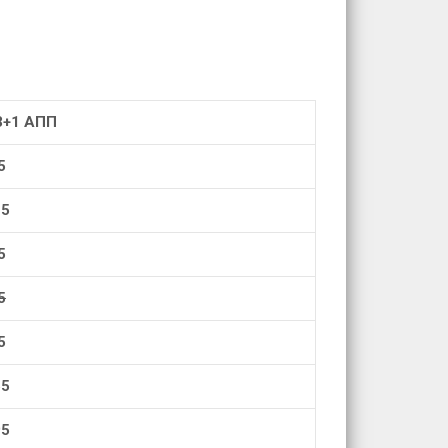
3+1 АПП
5
5
5
5
5
5
5