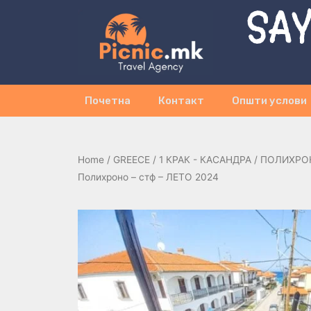
SAY
Почетна
Контакт
Општи услови
Home
/
GREECE
/
1 КРАК - КАСАНДРА
/
ПОЛИХРО
Полихроно – стф – ЛЕТО 2024