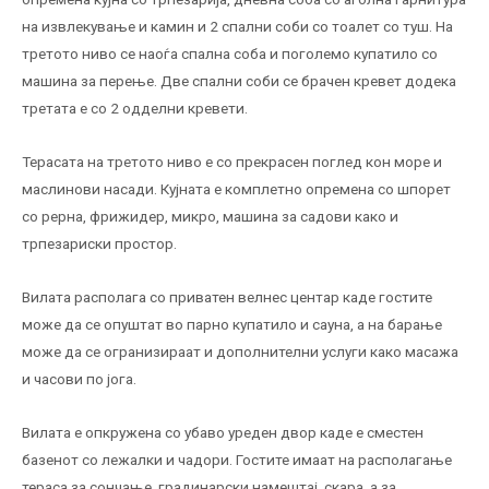
на извлекување и камин и 2 спални соби со тоалет со туш. На
третото ниво се наоѓа спална соба и поголемо купатило со
машина за перење. Две спални соби се брачен кревет додека
третата е со 2 одделни кревети.
Терасата на третото ниво е со прекрасен поглед кон море и
маслинови насади. Кујната е комплетно опремена со шпорет
со рерна, фрижидер, микро, машина за садови како и
трпезариски простор.
Вилата располага со приватен велнес центар каде гостите
може да се опуштат во парно купатило и сауна, а на барање
може да се огранизираат и дополнителни услуги како масажа
и часови по јога.
Вилата е опкружена со убаво уреден двор каде е сместен
базенот со лежалки и чадори. Гостите имаат на располагање
тераса за сончање, градинарски намештај, скара, а за