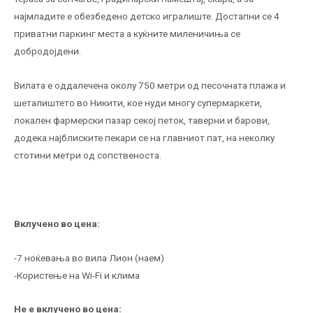
најмладите е обезбедено детско игралиште. Достапни се 4
приватни паркинг места а куќните миленичиња се
добродојдени.
Вилата е оддалечена околу 750 метри од песочната плажа и
шеталиштето во Никити, кое нуди многу супермаркети,
локален фармерски пазар секој петок, таверни и барови,
додека најблиските пекари се на главниот пат, на неколку
стотини метри од сопственоста.
Вклучено во цена:
-7 ноќевања во вила Лион (наем)
-Користење на Wi-Fi и клима
Не е вклучено во цена: