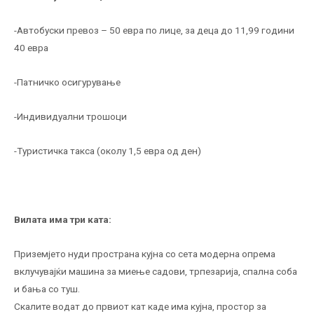
-Автобуски превоз – 50 евра по лице, за деца до 11,99 години
40 евра
-Патничко осигурување
-Индивидуални трошоци
-Туристичка такса (околу 1,5 евра од ден)
Вилата има три ката:
Приземјето нуди пространа кујна со сета модерна опрема
вклучувајќи машина за миење садови, трпезарија, спална соба
и бања со туш.
Скалите водат до првиот кат каде има кујна, простор за