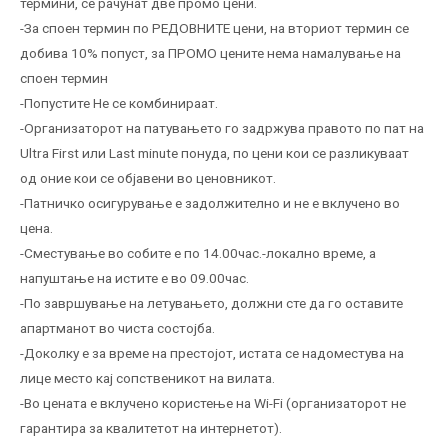
термини, се рачунат две промо цени.
-За споен термин по РЕДОВНИТЕ цени, на вториот термин се
добива 10% попуст, за ПРОМО цените нема намалување на
споен термин
-Попустите Не се комбинираат.
-Организаторот на патувањето го задржува правото по пат на
Ultra First или Last minute понуда, по цени кои се разликуваат
од оние кои се објавени во ценовникот.
-Патничко осигурување е задолжително и не е вклучено во
цена.
-Сместување во собите е по 14.00час.-локално време, а
напуштање на истите е во 09.00час.
-По завршување на летувањето, должни сте да го оставите
апартманот во чиста состојба.
-Доколку е за време на престојот, истата се надоместува на
лице место кај сопственикот на вилата.
-Во цената е вклучено користење на Wi-Fi (организаторот не
гарантира за квалитетот на интернетот).