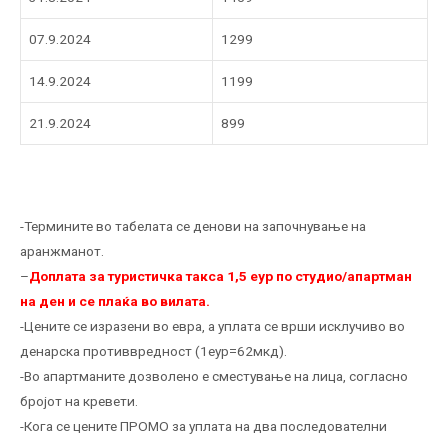
07.9.2024
1299
14.9.2024
1199
21.9.2024
899
-Термините во табелата се денови на започнување на
аранжманот.
–
Доплата за туристичка такса 1,5 еур по студио/апартман
на ден и се плаќа во вилата.
-Цените се изразени во евра, а уплата се врши исклучиво во
денарска противвредност (1еур=62мкд).
-Во апартманите дозволено е сместување на лица, согласно
бројот на кревети.
-Кога се цените ПРОМО за уплата на два последователни