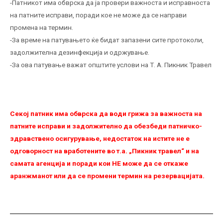
-Патникот има обврска да ја провери важноста и исправноста
на патните исправи, поради кое не може да се направи
промена на термин.
-За време на патувањето ќе бидат запазени сите протоколи,
задолжителна дезинфекција и одржување.
-За ова патување важат општите услови на Т. А. Пикник Травел
Секој патник има обврска да води грижа за важноста на
патните исправи и задолжително да обезбеди патничко-
здравствено осигурување, недостаток на истите не е
одговорност на вработените во т.а. „Пикник травел“ и на
самата агенција и поради кои НЕ можe да се откаже
аранжманот или да се промени термин на резервацијата.