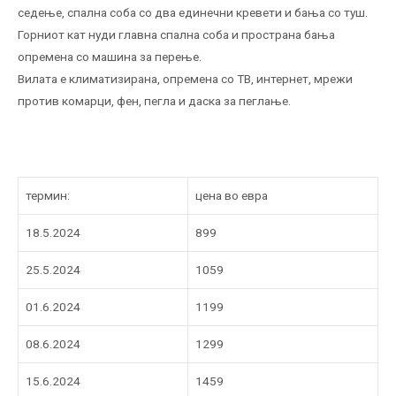
седење, спална соба со два единечни кревети и бања со туш.
Горниот кат нуди главна спална соба и пространа бања
опремена со машина за перење.
Вилата е климатизирана, опремена со ТВ, интернет, мрежи
против комарци, фен, пегла и даска за пеглање.
термин:
цена во евра
18.5.2024
899
25.5.2024
1059
01.6.2024
1199
08.6.2024
1299
15.6.2024
1459