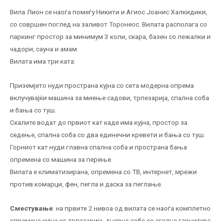
Вила Лион се наоѓа помеѓу Никити и Агиос Јоанис Халкидики,
со совршен поглед на заливот Торонеос. Вилата располага со
паркинг простор за минимум 3 коли, скара, базен со лежалки и
чадори, сауна и амам.
Вилата има три ката:
Приземјето нуди пространа кујна со сета модерна опрема
вклучувајќи машина за миење садови, трпезарија, спална соба
и бања со туш.
Скалите водат до првиот кат каде има кујна, простор за
седење, спална соба со два единечни кревети и бања со туш.
Горниот кат нуди главна спална соба и пространа бања
опремена со машина за перење.
Вилата е климатизирана, опремена со ТВ, интернет, мрежи
против комарци, фен, пегла и даска за пеглање.
Сместување
: на првите 2 нивоа од вилата се наоѓа комплетно
опремена кујна со трпезарија, дневна соба со аголна гарнитура