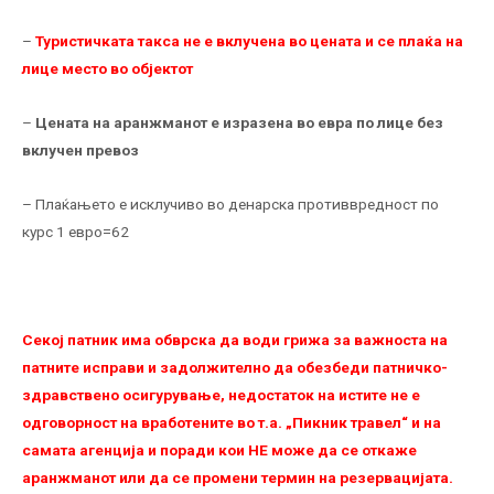
–
Туристичката такса не е вклучена во цената и се плаќа на
лице место во објектот
–
Цената на аранжманот е изразена во евра по лице без
вклучен превоз
– Плаќањето е исклучиво во денарска противвредност по
курс 1 евро=62
Секој патник има обврска да води грижа за важноста на
патните исправи и задолжително да обезбеди патничко-
здравствено осигурување, недостаток на истите не е
одговорност на вработените во т.а. „Пикник травел“ и на
самата агенција и поради кои НЕ можe да се откаже
аранжманот или да се промени термин на резервацијата.