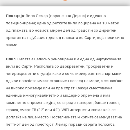
Локација
: Вила Лемар (поранешна Дијана) е идеално
позиционирана; една од ретките вили лоцирана на 10 метри
од плажата, во новиот, мирен дел од градот и со директен
пристап на најубавиот дел од плажата во Сарти, која носи сино
знаме.
Опис
: Вилата е целосно реновирана и е една од најлуксузните
вили во Сарти. Располага со двокреветни, трокреветни и
четирикреветни студија, како и со четирикреветни апартмани
од кои повеќето имаат страничен поглед на море, а се наоѓаат
на високо приземје или на прв спрат. Секоја сместувачка
единица е многу квалитетно и модерно опремена и има
комплетно опремена кујна, со вграден шпорет, бања/тоалет,
тераса, смарт ТВ (32′ или 42′), WiFi интернет и клима која се
доплаќа на лице место. Постелнината и крпите се менуваат на
петтиот ден од престојот. Лемар поради својата положба,