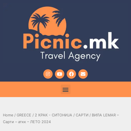
Home
/
GREECE
/
2 КРАК - СИТОНИЈА
/
САРТИ
/ ВИЛА LEMAR –
Сарти – аткк – ЛЕТО 2024