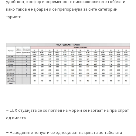
удобност, конфор и опременост е висококвалитетен објект и
како таков е најбаран и се препорачува за сите категории
туристи.
– LUX студијата се со поглед на море и се наоѓаат на прв спрат
од вилата
– Наведените попусти се однесуваат на цената во табелата