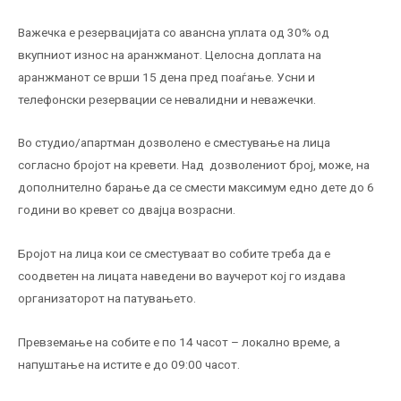
Важечка е резервацијата со авансна уплата од 30% од
вкупниот износ на аранжманот. Целосна доплата на
аранжманот се врши 15 дена пред поаѓање. Усни и
телефонски резервации се невалидни и неважечки.
Во студио/апартман дозволено е сместување на лица
согласно бројот на кревети. Над дозволениот број, може, на
дополнително барање да се смести максимум едно дете до 6
години во кревет со двајца возрасни.
Бројот на лица кои се сместуваат во собите треба да е
соодветен на лицата наведени во ваучерот кој го издава
организаторот на патувањето.
Превземање на собите е по 14 часот – локално време, а
напуштање на истите е до 09:00 часот.