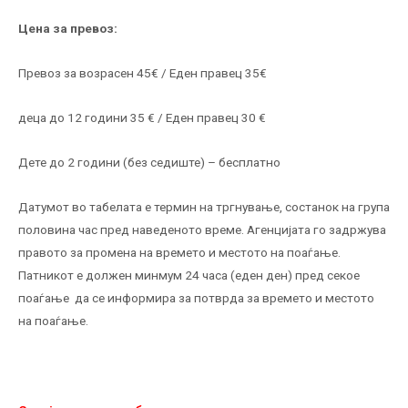
Цена за превоз:
Превоз за возрасен 45€ / Еден правец 35€
деца до 12 години 35 € / Еден правец 30 €
Дете до 2 години (без седиште) – бесплатно
Датумот во табелата е термин на тргнување, состанок на група
половина час пред наведеното време. Агенцијата го задржува
правото за промена на времето и местото на поаѓање.
Патникот е должен минмум 24 часа (еден ден) пред секое
поаѓање да се информира за потврда за времето и местото
на поаѓање.