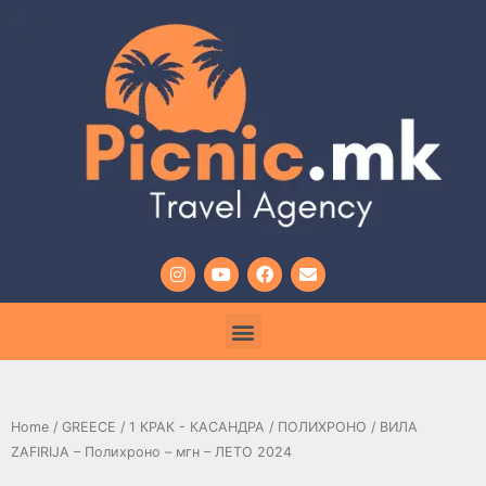
Home
/
GREECE
/
1 КРАК - КАСАНДРА
/
ПОЛИХРОНО
/ ВИЛА
ZAFIRIJA – Полихроно – мгн – ЛЕТО 2024