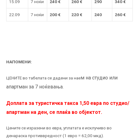
15.09
7 ноќи
240 €
26
0 €
290
34
0
€
22.09
7 ноќи
200 €
22
0
€
240
260
€
НАПОМЕНИ:
м на студио или
ЦЕНИТЕ во табелата се дадени за нае
апартман за 7 ноќевања.
Доплата за туристичка такса 1,50 евра по студио/
апартман на ден, се плаќа во објектот.
Цените се изразени во евра, уплатата е исклучиво во
денараска противвредност (1 евро = 62,00 мкд).