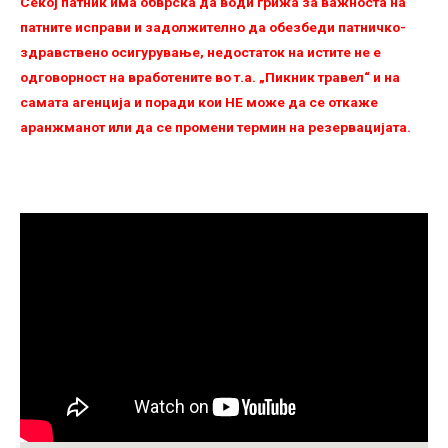
Секој патник има обврска да води грижа за важноста на
патните исправи и задолжително да обезбеди патничко-
здравствено осигурување, недостаток на истите не е
одговорност на вработените во т.а. „Пикник травел“ и на
самата агенција и поради кои НЕ можe да се откаже
аранжманот или да се промени термин на резервацијата.