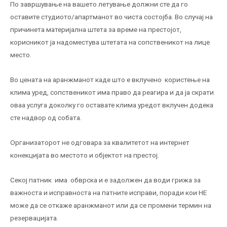
По завршување на вашето летување должни сте да го
оставите студиото/апартманот во чиста состојба. Во случај на
причинета материјална штета за време на престојот,
корисникот ја надоместува штетата на сопственикот на лице
место.
Во цената на аранжманот каде што е вклучено користење на
клима уред, сопственикот има право да реагира и да ја скрати
оваа услуга доколку го оставате клима уредот вклучен додека
сте надвор од собата.
Организаторот не одговара за квалитетот на интернет
конекцијата во местото и објектот на престој.
Секој патник има обврска и е задолжен да води грижа за
важноста и исправноста на патните исправи, поради кои НЕ
можe да се откаже аранжманот или да се промени термин на
резервацијата.