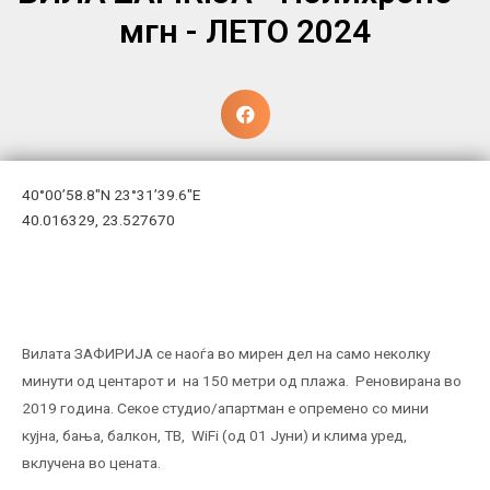
мгн - ЛЕТО 2024
40°00’58.8″N 23°31’39.6″E
40.016329, 23.527670
Вилата ЗАФИРИЈА се наоѓа во мирен дел на само неколку
минути од центарот и на 150 метри од плажа. Реновирана во
2019 година. Секое студио/апартман е опремено со мини
кујна, бања, балкон, ТВ, WiFi (од 01 Јуни) и клима уред,
вклучена во цената.