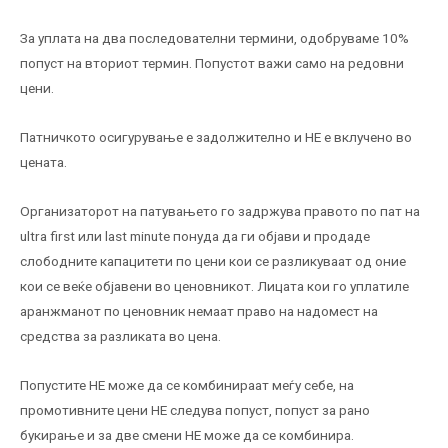
За уплата на два последователни термини, одобруваме 10%
попуст на вториот термин. Попустот важи само на редовни
цени.
Патничкото осигурување е задолжително и НЕ е вклучено во
цената.
Организаторот на патувањето го задржува правото по пат на
ultra first или last minute понуда да ги објави и продаде
слободните капацитети по цени кои се разликуваат од оние
кои се веќе објавени во ценовникот. Лицата кои го уплатиле
аранжманот по ценовник немаат право на надомест на
средства за разликата во цена.
Попустите НЕ можe да се комбинираат меѓу себе, на
промотивните цени НЕ следува попуст, попуст за рано
букирање и за две смени НЕ може да се комбинира.