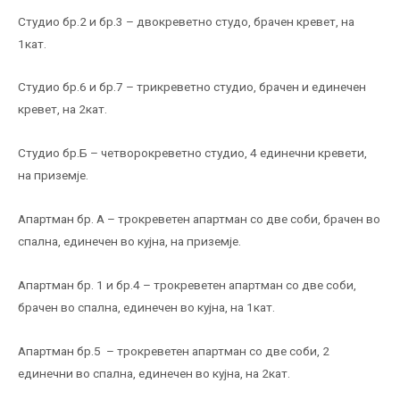
Студио бр.2 и бр.3 – двокреветно студо, брачен кревет, на
1кат.
Студио бр.6 и бр.7 – трикреветно студио, брачен и единечен
кревет, на 2кат.
Студио бр.Б – четворокреветно студио, 4 единечни кревети,
на приземје.
Апартман бр. А – трокреветен апартман со две соби, брачен во
спална, единечен во кујна, на приземје.
Апартман бр. 1 и бр.4 – трокреветен апартман со две соби,
брачен во спална, единечен во кујна, на 1кат.
Апартман бр.5 – трокреветен апартман со две соби, 2
единечни во спална, единечен во кујна, на 2кат.