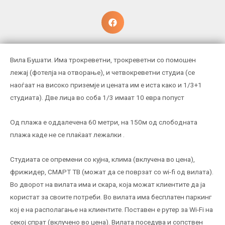
Вила Бушати. Имa трокреветни, трокреветни со помошен
лежај (фотелја на отворање), и четвокреветни студиа (се
наоѓаат на високо приземје и цената им е иста како и 1/3+1
студиата). Две лица во соба 1/3 имаат 10 евра попуст
Од плажа е оддалечена 60 метри, на 150м од слободната
плажа каде не се плаќаат лежалки .
Студиата се опремени со кујна, клима (вклучена во цена),
фрижидер, СМАРТ ТВ (можат да се поврзат со wi-fi од вилата).
Во дворот на вилата има и скара, која можат клиентите да ја
користат за своите потреби. Во вилата има бесплатен паркинг
кој е на располагање на клиентите. Поставен е рутер за Wi-Fi на
секој спрат (вклученo во цена). Вилата поседува и сопствен