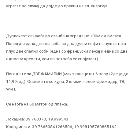
агрегат во случај да дојде до прекин на ел. енергија.
Дуплексот се наоѓа во станбена зграда нс 100м од вилата.
Поседува една дневна соба со два дупли софи на пуштање и
плус две спални соби (една со француски лежај и една со два
одвоени кревети, кои по потреба се спојуваат).
Погоден е за ДВЕ ФАМИЛИИ (макс капацитет 6 возр+2деца до
11,99год). Опремен е со кујна, 2 клими, голем фрижидер, ТВ,
WI-FI.
Се наоѓа на 60 метри од плажа.
Локација: 39.768373, 19.999543
Координати: 39.76650841266506, 19.998195760865162