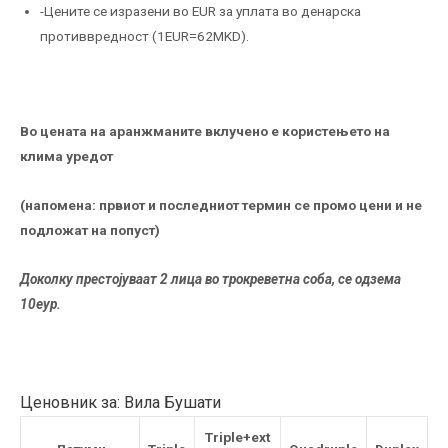
-Цените се изразени во EUR за уплата во денарска
противвредност (1EUR=62MKD).
Во цената на аранжманите вклучено е користењето на
клима уредот
(напомена: првиот и последниот термин се промо цени и не
подложат на попуст)
Доколку престојуваат 2 лица во трокреветна соба, се одзема
10еур.
Ценовник за: Вила Бушати
Triple+ext