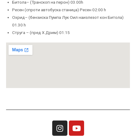
Битола– (Транскоп на перон) 03.00h
Ресен (спроти автобуска станица) Ресен 02:00 h
Охрид– (бензиска Пумпа Лук Оил наизлезот кон Битола)
01.30 h
Струга – (пред Х.Дрим) 01:15