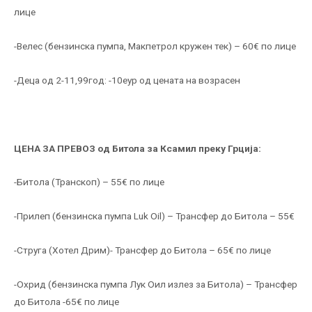
лице
-Велес (бензинска пумпа, Макпетрол кружен тек) – 60€ по лице
-Деца од 2-11,99год: -10еур од цената на возрасен
ЦЕНА ЗА ПРЕВОЗ од Битола за Ксамил преку Грција:
-Битола (Транскоп) – 55€ по лице
-Прилеп (бензинска пумпа Luk Oil) – Трансфер до Битола – 55€
-Струга (Хотел Дрим)- Трансфер до Битола – 65€ по лице
-Охрид (бензинска пумпа Лук Оил излез за Битола) – Трансфер
до Битола -65€ по лице