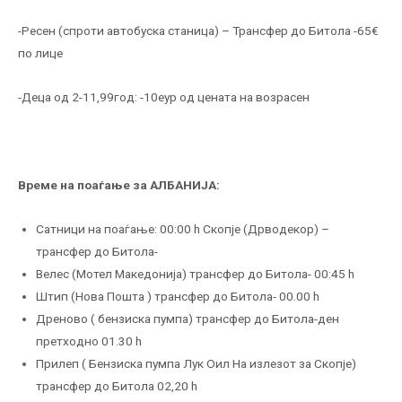
-Ресен (спроти автобуска станица) – Трансфер до Битола -65€
по лице
-Деца од 2-11,99год: -10еур од цената на возрасен
Време на поаѓање за АЛБАНИЈА:
Сатници на поаѓање: 00:00 h Скопје (Дрводекор) –
трансфер до Битола-
Велес (Мотел Македонија) трансфер до Битола- 00:45 h
Штип (Нова Пошта ) трансфер до Битола- 00.00 h
Дреново ( бензиска пумпа) трансфер до Битола-ден
претходно 01.30 h
Прилеп ( Бензиска пумпа Лук Оил На излезот за Скопје)
трансфер до Битола 02,20 h