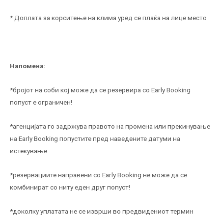
* Доплата за корситење на клима уред се плаќа на лице место
Напомена:
*бројот на соби кој може да се резервира со Early Booking
попуст е ограничен!
*агенцијата го задржува правото на промена или прекинување
на Early Booking попустите пред наведените датуми на
истекување.
*резервациите направени со Early Booking не може да се
комбинират со ниту еден друг попуст!
*доколку уплатата не се изврши во предвидениот термин