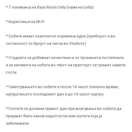
* 7 ноќевања на база Room Only (наем на соба)
* Користење на Wi-Fi
* Собите имаат комплетно опремена кујна (приборот е во
согласност со бројот на легла во Studioto)
* Студиата се добиваат исчистени и со променета постелнила
а за хигиента на собата во текот на престојот се грижат самите
гости
* Сместувањето во собите е после 14 часот локално време,
напуштањето последниот ден е до 10 часот наутро
* Гостите се должни првиот ден при влегување во собата да
пријават било каков недостаток или оштета која ја
забележале.