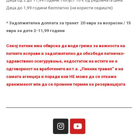
Деца до 1,99 години бесплатно (не користи седиште)
* Задолжителна доплата за траект 20 евра за возрасен / 15
евра за дете 2-11,99 години
Секој патник има обврска да води грижа за важноста на
патните исправи и задолжително да обезбеди патничко-
здравствено осигурување, недостаток на истите не е
одговорност на вработените во т.а. „Пикник травел“ и на
самата агенција и поради кои НЕ можe да се откаже
аранжманот или да се промени термин на резервацијата