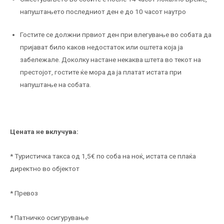
напуштањето последниот ден е до 10 часот наутро
Гостите се должни првиот ден при влегување во собата да
пријават било каков недостаток или оштета која ја
забележале. Доколку настане некаква штета во текот на
престојот, гостите ќе мора да ја платат истата при
напуштање на собата.
Цената не вклучува:
* Tуристичка такса од 1,5€ по соба на ноќ, истата се плаќа
директно во објектот
* Превоз
* Патничко осигурување