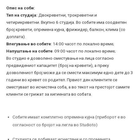
Опис на соби:
Тип на студија:
Двокреветни, трокреветни и
четирикреветни. Вкупно 6 студија. Во собите има соодветен
број кревети, опремена кујна, фрижидер, балкон, клима (со
доплата).
Влегување во собите
: 14:00 часот по локално време;
Напуштање на собите
: 09:00 часот по локално време;
Во студио е дозволено сместување на лица согласно
предвидениот капацитет (број на кревети), a преку
дозволениот број може да се смести максимум едно дете до 3
години во кревет со родител. Првиот ден клиентите се
сместуваат во исчистена соба, а во текот на престојот самите
клиенти се грижат за хигиената во собата.
Собите имаат комплетно опремена кујна (приборот е во
согласност со бројот на легла во Studioto)
Студиата се добиваат исчистени и со променета