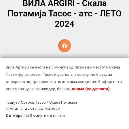
ВИЛА ARGIRI - Скала
Потамија Тасос - атс - ЛЕТО
2024
Вила Аргири се наоѓа на 5 минути од плажа во местото Скала
Потамија, островот Тасос и располага со вкупно 6 студиа
двокреветни, трокреветни во кои има соодветен број кревети,
опремена кујна, фрижидер, балкон,
клима (со доплата).
Грција / Остров Тасос / Скала Потамиа
GPS: 40.7147632; 24.7549922
Од море
:
на 5 минути од плажа;