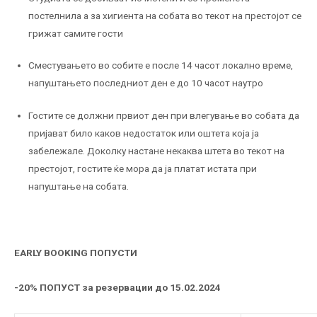
постелнила а за хигиента на собата во текот на престојот се
грижат самите гости
Сместувањето во собите е после 14 часот локално време,
напуштањето последниот ден е до 10 часот наутро
Гостите се должни првиот ден при влегување во собата да
пријават било каков недостаток или оштета која ја
забележале. Доколку настане некаква штета во текот на
престојот, гостите ќе мора да ја платат истата при
напуштање на собата.
EARLY BOOKING ПОПУСТИ
-20% ПОПУСТ за резервации до 15.02.2024