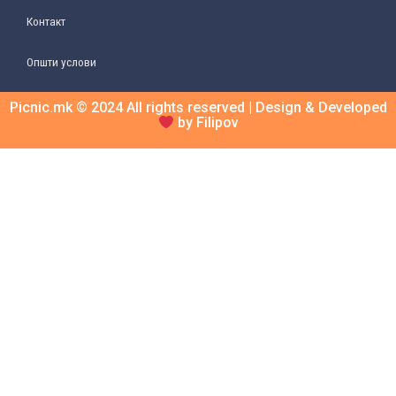
Контакт
Општи услови
Picnic.mk © 2024 All rights reserved | Design & Developed
by Filipov