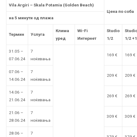
Vila Argiri – Skala Potamia (Golden Beach)
Цена по соба
на 5 минути од плажа
Клима
Wi-Fi
Studio
Studi
Термин
Услуга
уред
Интернет
1/2
1/2 +1
31.05 –
7
169 €
169 €
07.06.24
ноќевања
07.06 –
7
209 €
209 €
14.06.24
ноќевања
14.06 –
7
269 €
269 €
21.06.24
ноќевања
21.06 –
7
309 €
309 €
28.06.24
ноќевања
28.06 –
7
379 €
379 €