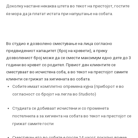
Доколку настане некаква штета во текот на престојот, гостите
ќе мора да ја платат истата при напуштање на собата.
Во студио е дозволено сместување на лица согласно
предвидениот капацитет (број на кревети), a преку
дозволениот број може да се смести максимум едно дете до 3
години во кревет со родител. Првиот ден клиентите се
сместуваат во исчистена соба, а во текот на престојот самите
клиенти се грижат за хигиената во собата.
Собите имаат комплетно опремена кујна (приборот е во
согласност со бројот на легла во Studioto)
Студиата се добиваат исчистени и со променета
постелнила а за хигиента на собата во текот на престојот се
грижат самите гости
Сместувањето во собите е после 14 часот локално време,