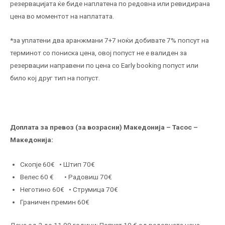
резервацијата ќе биде наплатена по редовна или ревидирана
цена во моментот на наплатата.
*за уплатени два аранжмани 7+7 ноќи добивате 7% попсут на
терминот со пониска цена, овој попуст не е валиден за
резервации направени по цена со Early booking попуст или
било кој друг тип на попуст.
Доплата за превоз (за возрасни) Македонија – Тасос –
Македонија:
Скопје 60€ • Штип 70€
Велес 60 € • Радовиш 70€
Неготино 60€ • Струмица 70€
Граничен премин 60€
Деца од 2 до 11,99 години: Попуст 10 € од редовната цена.