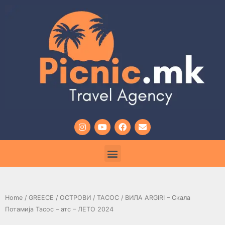
Home
/
GREECE
/
ОСТРОВИ
/
ТАСОС
/ ВИЛА ARGIRI – Скала
Потамија Тасос – атс – ЛЕТО 2024