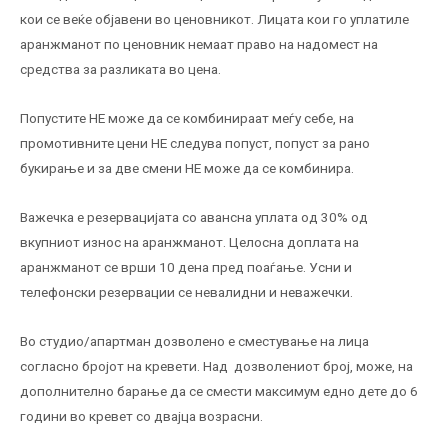
кои се веќе објавени во ценовникот. Лицата кои го уплатиле
аранжманот по ценовник немаат право на надомест на
средства за разликата во цена.
Попустите НЕ можe да се комбинираат меѓу себе, на
промотивните цени НЕ следува попуст, попуст за рано
букирање и за две смени НЕ може да се комбинира.
Важечка е резервацијата со авансна уплата од 30% од
вкупниот износ на аранжманот. Целосна доплата на
аранжманот се врши 10 дена пред поаѓање. Усни и
телефонски резервации се невалидни и неважечки.
Во студио/апартман дозволено е сместување на лица
согласно бројот на кревети. Над дозволениот број, може, на
дополнително барање да се смести максимум едно дете до 6
години во кревет со двајца возрасни.