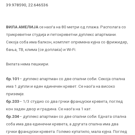
39.978590, 22.646536
ВИЛА АМЕЛИЈА
се наоѓа на 80 метри од плажа. Распoлага со
трикреветни студија и петокреветни дуплекс апартмани.
Секоја соба има балкон, комплет опремена кујна со фрижидер,
бања, ТВ, клима (се доплаќа) и Wi-Fi.
Вилата нема пешкири.
бр.101
– дуплекс апартман со две спални соби. Секоја спална
има 1 дупли и еден единечен кревет. Се наоѓа на високо
приземје.
бр.203
– 1/3 студио со два грчки француски кревета, поглед
кон заден двор и градина. Се наоѓа на 1 кат.
бр.204
– дуплекс апартман со две спални соби. Едната спална
соба има два единечни кревета, а другата спална има два
грчки француски кревета. Големо купатило, мала кујна. Поглед