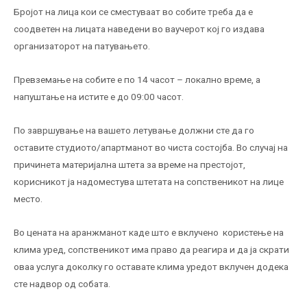
Бројот на лица кои се сместуваат во собите треба да е
соодветен на лицата наведени во ваучерот кој го издава
организаторот на патувањето.
Превземање на собите е по 14 часот – локално време, а
напуштање на истите е до 09:00 часот.
По завршување на вашето летување должни сте да го
оставите студиото/апартманот во чиста состојба. Во случај на
причинета материјална штета за време на престојот,
корисникот ја надоместува штетата на сопственикот на лице
место.
Во цената на аранжманот каде што е вклучено користење на
клима уред, сопственикот има право да реагира и да ја скрати
оваа услуга доколку го оставате клима уредот вклучен додека
сте надвор од собата.