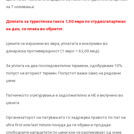
за 7 ноќевања.
Доплата за туристичка такса 1,50 евра по студио/апартман
на ден, се плаќа во објектот.
Цените се изразени во евра, уплатата е исклучиво во
денараска противвредност (1 евро = 62,00 мкд).
За уплата на два последователни термини, одобруваме 10%
попуст на вториот термин. Попустот важи само на редовни
цени.
Патничкото осигурување е задолжително и НЕ е вклучено во
цената.
Организаторот на патувањето го задржува правото по пат на
ultra first или last minute понуда да ги објави и продаде
слободните капацитети по цени кои се разликуваат од оние