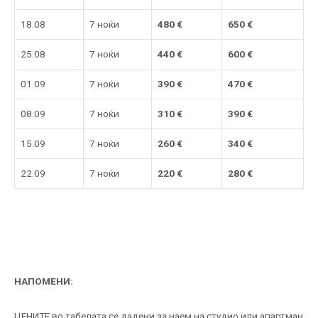
18.08
7 ноќи
480
€
650 €
25.08
7 ноќи
440
€
600
€
01.09
7 ноќи
390
€
470
€
08.09
7 ноќи
310
€
390
€
15.09
7 ноќи
260
€
340
€
22.09
7 ноќи
22
0
€
280
€
НАПОМЕНИ:
ЦЕНИТЕ во табелата се дадени за наем на студио или апартман