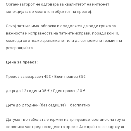
Организаторот не одговара за квалитетот на интернет
конекцијата во местото и објектот на престој.
Секој патник има обврска и е задолжен да води грижа за
важноста и исправноста на патните исправи, поради кои НЕ
можe да се откаже аранжманот или да се промени термин на
резервацијата.
Цена за превоз:
Превоз за возрасен 45€ / Еден правец 35€
деца до 12 години 35 € / Еден правец 30 €
Дете до 2 години (без седиште) – бесплатно
Датумот во табелата е термин на тргнување, состанок на група
половина час пред наведеното време. Агенцијата го задржува