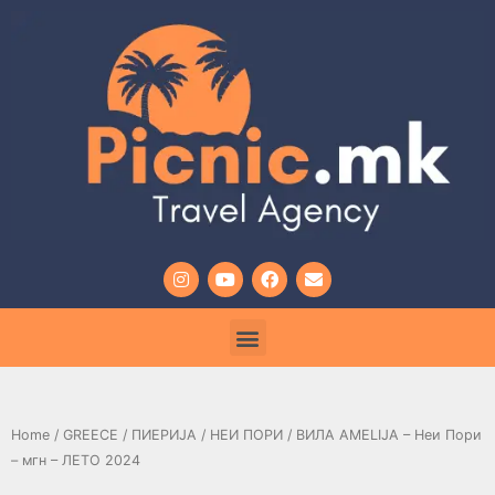
Home
/
GREECE
/
ПИЕРИЈА
/
НЕИ ПОРИ
/ ВИЛА AMELIJA – Неи Пори
– мгн – ЛЕТО 2024