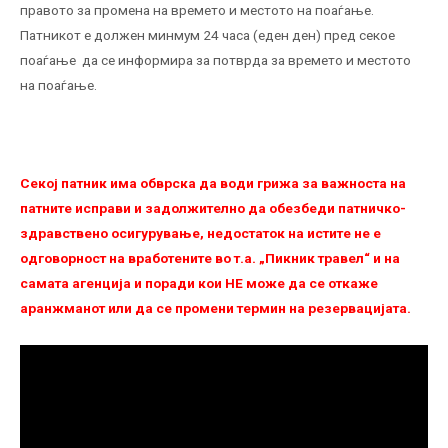
правото за промена на времето и местото на поаѓање.
Патникот е должен минмум 24 часа (еден ден) пред секое
поаѓање да се информира за потврда за времето и местото
на поаѓање.
Секој патник има обврска да води грижа за важноста на
патните исправи и задолжително да обезбеди патничко-
здравствено осигурување, недостаток на истите не е
одговорност на вработените во т.а. „Пикник травел“ и на
самата агенција и поради кои НЕ можe да се откаже
аранжманот или да се промени термин на резервацијата.