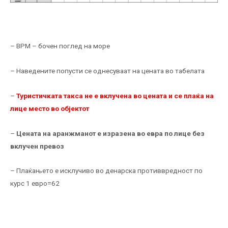
– BPM – бочен поглед на море
– Наведените попусти се однесуваат на цената во табелата
–
Туристичката такса не е вклучена во цената и се плаќа на
лице место во објектот
–
Цената на аранжманот е изразена во евра по лице без
вклучен превоз
– Плаќањето е исклучиво во денарска противвредност по
курс 1 евро=62