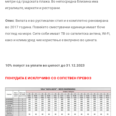
метри од градската плажа. Во непосредна близина има
игралиште, маркети и ресторани.
Опис
: Вилата е во рустикален стил и е комплетно реновирана
во 2017 година. Повеќето сместувачки единици имаат боче
поглед на море. Сите соби имаат ТВ со сателитска антена, Wi-Fi,
како и клима уред чие користење е вклучено во цената.
10% попуст за уплати во целост до 31.12.2023
ПОНУДАТА Е ИСКЛУЧИВО СО СОПСТВЕН ПРЕВОЗ