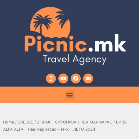
Home
/
GREECE
/
2 КРАК - СИТОНИЈА
/
НЕА МАРМАРАС
/ ВИЛА
ALFA ALFA – Неа Мармарас – аткк – ЛЕТО 2024