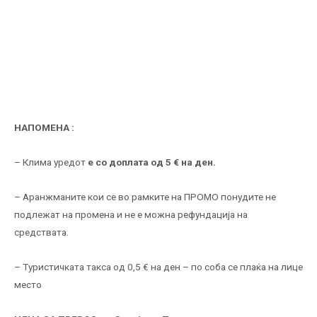
НАПОМЕНА :
– Клима уредот
е со доплата од 5 € на ден.
– Аранжманите кои се во рамките на ПРОМО понудите не
подлежат на промена и не е можна рефундација на
средствата.
– Туристичката такса од 0,5 € на ден – по соба се плаќа на лице
место