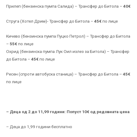
Прилеп (бензинска пумпа Салида) – Трансфер до Битола –
40
€
Струга (Хотел Дрим)- Трансфер до Битола –
45
€
по лице
Кичево (бензинска пумпа Пуцко Петрол) – Трансфер до Битола
–
55€
по лице
Охрид (бензинска пумпа Лук Оил излез за Битола) – Трансфер
до Битола –
45
€
по лице
Ресен (спроти автобуска станица) – Трансфер до Битола –
45€
по лице
– Деца од 2 до 11,99 години:
Попуст 10€
од редовната цена
– Деца до 1,99 години бесплатно