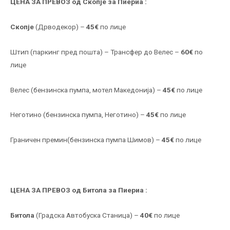
ЦЕНА ЗА ПРЕВОЗ
од Скопје за Пиериа
:
Скопје
(Дрводекор) –
45€
по лице
Штип (паркинг пред пошта) – Трансфер до Велес –
60€
по
лице
Велес (бензинска пумпа, мотел Македонија) –
4
5€
по лице
Неготино (бензинска пумпа, Неготино) –
4
5€
по лице
Граничен премин(бензинска пумпа Шимов) –
4
5€
по лице
ЦЕНА ЗА ПРЕВОЗ
од Битола за Пиериа
:
Битола
(Градска Автобуска Станица) –
40
€
по лице