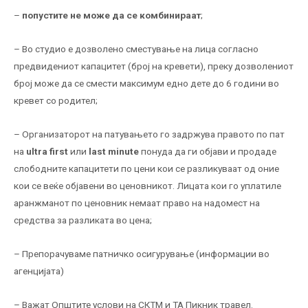
–
попустите не може да се комбинираат
;
– Во студио е дозволено сместување на лица согласно
предвидениот капацитет (број на кревети), преку дозволениот
број може да се смести максимум едно дете до 6 години во
кревет со родител;
– Организаторот на патувањето го задржува правото по пат
на
ultra first
или
last minute
понуда да ги објави и продаде
слободните капацитети по цени кои се разликуваат од оние
кои се веќе објавени во ценовникот. Лицата кои го уплатиле
аранжманот по ценовник немаат право на надомест на
средства за разликата во цена;
– Препорачуваме патничко осигурување (информации во
агенцијата)
– Важат Општите услови на СКТМ и ТА Пикник травел.