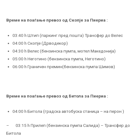
Време на поаѓање превоз од Скопје за Пиериа :
03:40 h Штип (паркинг пред пошта) Трансфер до Велес
04:00 h Скопје (Дрводекор)
04:30 h Велес (бензинска пумпа, мотел Македонија)
05:00 h Неготино (бензинска пумпа, Неготино)
06:00 h Граничен премин(бензинска пумпа Шимов)
Време на поаѓање превоз од Битола за Пиериа :
04:00 h Битола (градска автобуска станица – на перон )
– 03:15 h Прилеп (бензинска пумпа Салида) – Трансфер до
Битола