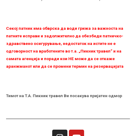
Секој патник има обврска да води грижа за важноста на
патните исправи и задолжително да обезбеди патничко-
здравствено осигурување, недостаток на истите не е
одговорност на вработените во т.а. „Пикник травел“ и на
самата агенција и поради кои НЕ можe да се откаже
аранжманот или да се промени термин на резервацијата
Тимот на
T.A. Пикник травел
Ви посакува пријатен одмор