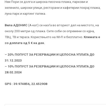
Неи Пори се долга и широка песочна плажа, паркови и
зеленило, широки улици, ресторани и кафетерии покрај плажа,
луна парк и картинг патека.
Вила АДОНИС
(А-кат) се наоѓа во вториот дел на местото, на
околу 200 метри од плажа. Сите соби се опремени со кујна,
ТВЦ, ТВ и тераса. Користењето на WI-FI е бесплатно.
Климата е
со доплата од 5 € на ден.
– 20% ПОПУСТ ЗА РЕЗЕРВАЦИИ И ЦЕЛОСНА УПЛАТА ДО
31.12.2023
– 10% ПОПУСТ ЗА РЕЗЕРВАЦИИ И ЦЕЛОСНА УПЛАТА ДО
28.02.2024
GPS : 39.974856, 22.652908