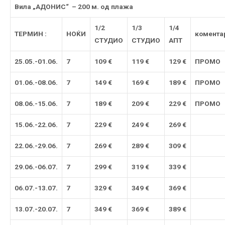
Вила „АДОНИС“ – 200 м. од плажа
1/2
1/3
1/4
ТЕРМИН :
НОЌИ
комента
СТУДИО
СТУДИО
АПТ
2
5
.05.-0
1
.06.
7
109 €
119 €
129 €
ПРОМО
0
1
.06.-
08
.06.
7
149 €
169 €
189 €
ПРОМО
08
.06.-1
5
.06.
7
189 €
209 €
229 €
ПРОМО
1
5
.06.-2
2
.06.
7
229
€
249
€
269
€
2
2
.06.-
29
.0
6
.
7
269
€
289 €
309
€
29
.0
6
.-0
6
.07.
7
299 €
319 €
339 €
0
6
.07.-1
3
.07.
7
329
€
349 €
369
€
1
3
.07.-2
0
.07.
7
349
€
369 €
389
€