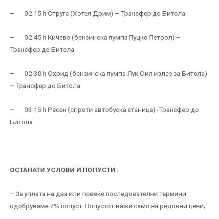
– 02.15 h Струга (Хотел Дрим) – Трансфер до Битола
– 02:45 h Кичево (бензинска пумпа Пуцко Петрол) –
Трансфер до Битола
– 02:30 h Охрид (бензинска пумпа Лук Оил излез за Битола)
– Трансфер до Битола
– 03.15 h Ресен (спроти автобуска станица) -Трансфер до
Битола
ОСТАНАТИ УСЛОВИ И ПОПУСТИ :
– За уплата на два или повеќе последователни термини
одобруваме 7% попуст. Попустот важи само на редовни цени;