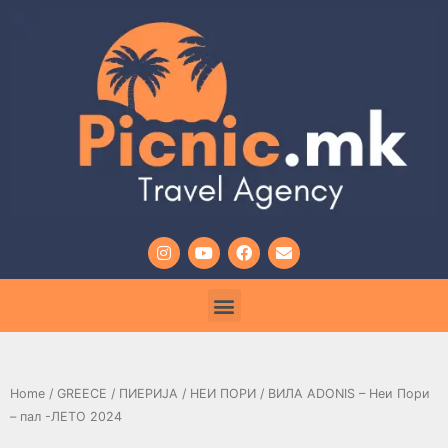
Home
/
GREECE
/
ПИЕРИЈА
/
НЕИ ПОРИ
/ ВИЛА ADONIS – Неи Пoри
– пал -ЛЕТО 2024