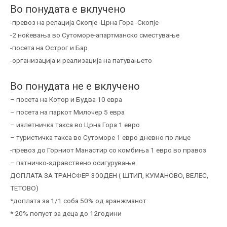
Во понудата е вклучено
-превоз на релација Скопје -Црна Гора -Скопје
-2 ноќевања во Сутоморе-апартманско сместување
-посета на Острог и Бар
-организација и реализација на патувањето
Во понудата не е вклучено
– посета на Котор и Будва 10 евра
– посета на паркот Милочер 5 евра
– излетничка такса во Црна Гора 1 евро
– туристичка такса во Сутоморе 1 евро дневно по лице
-превоз до Горниот Манастир со комбиња 1 евро во правоз
– патничко-здравствено осигурување
ДОПЛАТА ЗА ТРАНСФЕР 300ДЕН ( ШТИП, КУМАНОВО, ВЕЛЕС,
ТЕТОВО)
*доплата за 1/1 соба 50% од аранжманот
* 20% попуст за деца до 12години