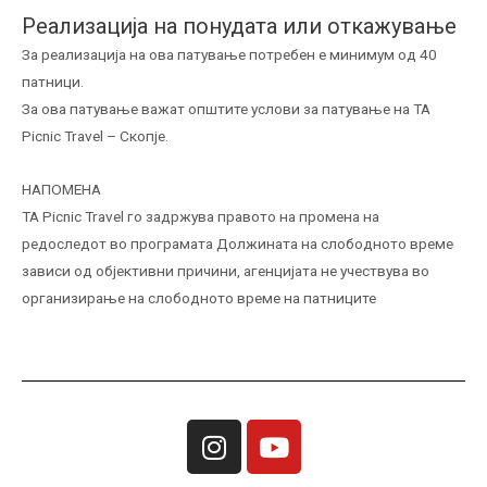
Реализација на понудата или откажување
За реализација на ова патување потребен е минимум од 40
патници.
За ова патување важат општите услови за патување на ТА
Picnic Travel – Скопје.
НАПОМЕНА
ТА Picnic Travel го задржува правото на промена на
редоследот во програмата Должината на слободното време
зависи од објективни причини, агенцијата не учествува во
организирање на слободното време на патниците