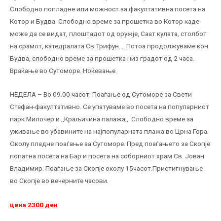
Слободно попладне или можност за факултативна посета на
Котор и Будва. Слободно време за прошетка во Котор каде
може да се видат, плоштадот од оружје, Саат кулата, столбот
на срамот, катедралата Св Трифун…. Потоа продолжуваме кон
Будва, слободно време за прошетка низ градот од 2 часа.
Враќање во Сутоморе. Ноќевање.
НЕДЕЛА – Во 09.00 часот. Поаѓање од Сутоморе за Свети
Стефан-факултативно. Се упатуваме во посета на популарниот
парк Милочер и ,,Краљичина палажа,,. Слободно време за
уживање во убавините на најпопуларната плажа во Црна Гора.
Околу пладне поаѓање за Сутоморе. Пред поаѓањето за Скопје
попатна посета на Бар и посета на соборниот храм Св. Јован
Владимир. Поаѓање за Скопје околу 15часот.Пристигнување
во Скопје во вечерните часови.
цена 2300 ден