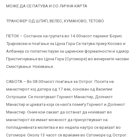
МОЖЕ ДА СЕ ПАТУВА И СО ЛИЧНА КАРТА
TРАНСФЕР ОД ШТИП, ВЕЛЕС, КУМАНОВО, ТЕТОВО
ПЕТОК – Состанок на групата во 14.00часот паркинг Борис
Трајковски и поаѓање за Црна Гора.Се патува преку Косово и
Албанија со попатни паузи за царински формалности и одмор.
Пристигнување во Црна Гора (Сутоморе) во вечерните часови.
Сместување. Ноќевање.
САБОТА – Во 08.00часот поаѓање за Острог. Посета на
манастирот кој датира од 17 век, основан од Василие
Острошки. Се посетуваат Горниот Манастир, Долниот
Манастир и црквата која се наоѓа помеѓу Горниот и Долниот
Манастир. Оние кои сакаат да останат да ноќеваат во
манастирот ќе имаат можност да присуствуваат на
попладневната молитва и во недела наутро се враќаат во
Сутоморе. Околу 13 часот се враќаме во Сутоморе од Острог.