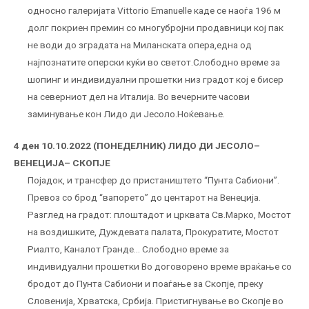
односно галеријата Vittorio Emanuelle каде се наоѓа 196 м
долг покриен премин со многубројни продавници кој пак
не води до зградата на Миланската опера,една од
најпознатите оперски куќи во светот.Слободно време за
шопинг и индивидуални прошетки низ градот кој е бисер
на северниот дел на Италија. Во вечерните часови
заминување кон Лидо ди Јесоло.Ноќевање.
4 ден 10.10.2022 (ПОНЕДЕЛНИК) ЛИДО ДИ ЈЕСОЛО–
ВЕНЕЦИЈА– СКОПЈЕ
Појадок, и трансфер до пристаништето “Пунта Сабиони”.
Превоз со брод “вапорето” до центарот на Венеција.
Разглед на градот: плоштадот и црквата Св.Марко, Мостот
на воздишките, Дуждевата палата, Прокуратите, Мостот
Риалто, Каналот Гранде… Слободно време за
индивидуални прошетки Во договорено време враќање со
бродот до Пунта Сабиони и поаѓање за Скопје, преку
Словенија, Хрватска, Србија. Пристигнување во Скопје во