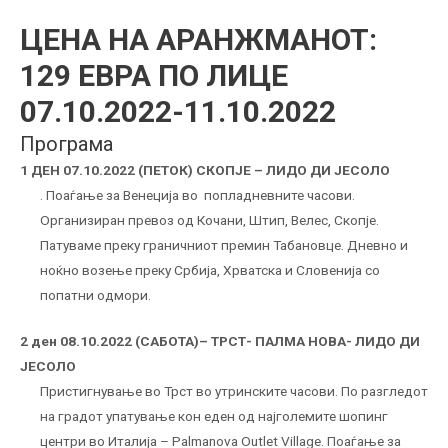
ЦЕНА НА АРАНЖМАНОТ:
129 ЕВРА ПО ЛИЦЕ
07.10.2022-11.10.2022
Програма
1 ДЕН 07.10.2022 (ПЕТОК) СКОПЈЕ – ЛИДО ДИ ЈЕСОЛО
. Поаѓање за Венеција во попладневните часови.
Организиран превоз од Кочани, Штип, Велес, Скопје.
Патуваме преку граничниот премин Табановце. Дневно и
ноќно возење преку Србија, Хрватска и Словенија со
попатни одмори.
2 ден 08.10.2022 (САБОТА)– ТРСТ- ПАЛМА НОВА- ЛИДО ДИ
ЈЕСОЛО
Пристигнување во Трст во утринските часови. По разгледот
на градот упатување кон еден од најголемите шопинг
центри во Италија – Palmanova Outlet Village. Поаѓање за