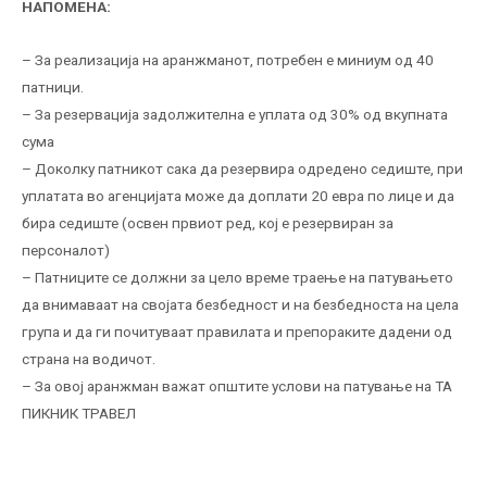
НАПОМЕНА:
– За реализација на аранжманот, потребен е миниум од 40
патници.
– За резервација задолжителна е уплата од 30% од вкупната
сума
– Доколку патникот сака да резервира одредено седиште, при
уплатата во агенцијата може да доплати 20 евра по лице и да
бира седиште (освен првиот ред, кој е резервиран за
персоналот)
– Патниците се должни за цело време траење на патувањето
да внимаваат на својата безбедност и на безбедноста на цела
група и да ги почитуваат правилата и препораките дадени од
страна на водичот.
– За овој аранжман важат општите услови на патување на ТА
ПИКНИК ТРАВЕЛ