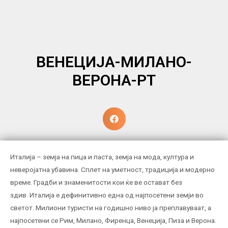
ВЕНЕЦИЈА-МИЛАНО-
ВЕРОНА-РТ
Италија – земја на пица и паста, земја на мода, култура и
неверојатна убавина. Сплет на уметност, традиција и модерно
време. Градби и знаменитости кои ќе ве остават без
здив. Италија е дефинитивно една од најпосетени земји во
светот. Милиони туристи на годишно ниво ја преплавуваат, а
најпосетени се Рим, Милано, Фиренца, Венеција, Пиза и Верона.