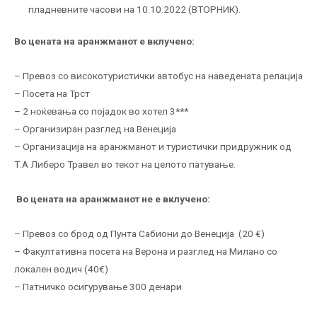
пладневните часови на 10.10.2022 (ВТОРНИК).
Во цената на аранжманот е вклучено:
– Превоз со високотуристички автобус на наведената релација
– Посета на Трст
– 2 ноќевања со појадок во хотел 3***
– Организиран разглед на Венеција
– Организација на аранжманот и туристички придружник од
Т.А Либеро Травел во текот на целото патување.
Во цената на аранжманот не е вклучено:
– Превоз со брод од Пунта Сабиони до Венецијa (20 €)
– Факултативна посета на Верона и разглед на Милано со
локален водич (40€)
– Патничко осигурување 300 денари