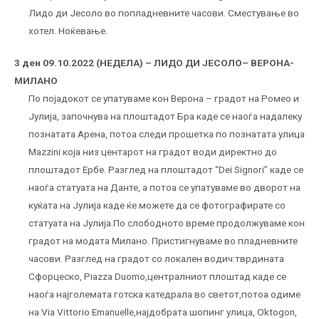
Лидо ди Јесоло во попладневните часови. Сместување во
хотел. Ноќевање.
3 ден 09.10.2022 (НЕДЕЛА) – ЛИДО ДИ ЈЕСОЛО– ВЕРОНА-
МИЛАНО
По појадокот се упатуваме кон Верона – градот на Ромео и
Јулија, започнува на плоштадот Бра каде се наоѓа надалеку
познатата Арена, потоа следи прошетка по познатата улица
Mazzini која низ центарот на градот води директно до
плоштадот Ербе. Разглед на плоштадот “Dei Signori” каде се
наоѓа статуата на Данте, а потоа се упатуваме во дворот на
куќата на Јулија каде ќе можете да се фотографирате со
статуата на Јулија.По слободното време продолжуваме кон
градот на модата Милано. Пристигнуваме во пладневните
часови. Разглед на градот со локален водич:тврдината
Сфорцеско, Piazza Duomo,централниот плоштад каде се
наоѓа најголемата готска катедрала во светот,потоа одиме
на Via Vittorio Emanuelle,најдобрата шопинг улица, Oktogon,