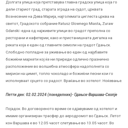
Долгата улица која претставува главна градска улица која го
дели стариот град, старата зграда на судот, црквата
Вознесение на Дева Марија, најголемата циглеста црква на
светот, Градското собрание Ratusz Glownego Miasta
,
Zuraw
Gdanski -една од најживите улици во градот преполна со
ресторани и кафетерии, како и пристанишната дигалка на
реката која е еден од главните симоли на градот Гдањск.
Слободно попладне за уживање во еден од најубавите
божиќни маркети кој ќе ни приреди одлично празнично
расположение во волшебна атмосфера надополнета со
мириси на цимет, топло чоколадо и божиќни песни кои го
исполнуваат срцето со радост. Враќање во хотелот. Ноќевање.
Петти ден: 02.02.2024 (понеделник)-
Гдањск-Варшава-Скопје
Појадок. Во договореното време се одјавуваме од хотелот и
имаме организиран трасфер до аеродромот во Гдањск. Летот
кон Варшава е во 12.05 часот слетување во 13.05 часот. Во