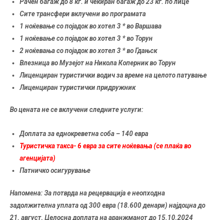
Рачен багаж до 8 кг. и чекиран багаж до 23 кг. по лице
Сите трансфери вклучени во програмата
1 ноќевање со појадок во хотел 3 * во Варшава
1 ноќевање со појадок во хотел 3 * во Торун
2 ноќевања со појадок во хотел 3 * во Гдањск
Влезница во Музејот на Никола Коперник во Торун
Лиценциран туристички водич за време на целото патување
Лиценциран туристички придружник
Во цената не се вклучени следните услуги:
Доплата за еднокреветна соба – 140 евра
Туристичка такса- 6 евра за сите ноќевања (се плаќа во
агенцијата)
Патничко осигурување
Напомена: За потврда на рецервација е неопходна
задолжителна уплата од 300 евра (18.600 денари) најдоцна до
21. август. Целосна доплата на аранжманот до 15.10.2024