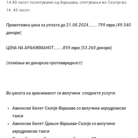
14.40 часот полетуваме од Варшава, слетување во Скопје во
16. 45 часот.
Промотивна цена за уплата до 21.08.2024……..
799 евра
(49.540
денари)
ЦЕНА НА АРАНЖМАНОТ
………
859
евра (53.260 денари)
(плаќање во денарска противвредност)
Во цената на аранжманот се вклучени следните услуги:
Авионски билет Скопје-Варшава со вклучени аеродромски
такси
Авионски билет Гдањск-Варшава-Скопје со вклучени
аеродромски такси