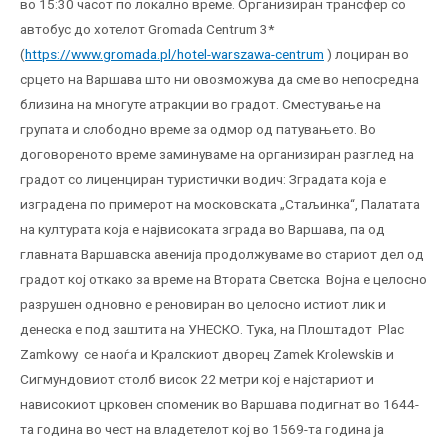
во 15:30 часот по локално време. Организиран трансфер со
автобус до хотелот Gromada Centrum 3*
(
https://www.gromada.pl/hotel-warszawa-centrum
) лоциран во
срцето на Варшава што ни овозможува да сме во непосредна
близина на многуте атракции во градот. Сместување на
групата и слободно време за одмор од патувањето. Во
договореното време заминуваме на организиран разглед на
градот со лиценциран туристички водич: Зградата која е
изградена по примерот на московската „Стаљинка“, Палатата
на културата која е највисоката зграда во Варшава, па од
главната Варшавска авенија продолжуваме во стариот дел од
градот кој откако за време на Втората Светска Војна е целосно
разрушен одновно е реновиран во целосно истиот лик и
денеска е под заштита на УНЕСКО. Тука, на Плоштадот Plac
Zamkowy
се наоѓа и Кралскиот дворец Zamek Krolewskiв и
Сигмундовиот столб висок 22 метри кој е најстариот и
нависокиот црковен споменик во Варшава подигнат во 1644-
та година во чест на владетелот кој во 1569-та година ја