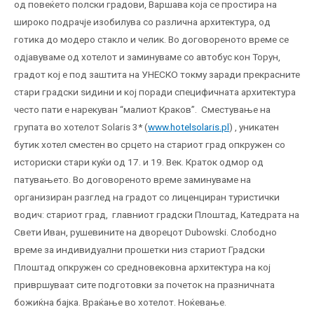
од повеќето полски градови, Варшава која се простира на
широко подрачје изобилува со различна архитектура, од
готика до модеро стакло и челик. Во договореното време се
одјавуваме од хотелот и заминуваме со автобус кон Торун,
градот кој е под заштита на УНЕСКО токму заради прекрасните
стари градски ѕидини и кој поради специфичната архитектура
често пати е нарекуван “малиот Краков”. Сместување на
групата во хотелот Solaris 3* (
www.hotelsolaris.pl
) , уникатен
бутик хотел сместен во срцето на стариот град опкружен со
историски стари куќи од 17. и 19. Век. Краток одмор од
патувањето. Во договореното време заминуваме на
организиран разглед на градот со лиценциран туристички
водич: стариот град, главниот градски Плоштад, Катедрата на
Свети Иван, рушевините на дворецот Dubowski. Слободно
време за индивидуални прошетки низ стариот Градски
Плоштад опкружен со средновековна архитектура на кој
привршуваат сите подготовки за почеток на празничната
божиќна бајка. Враќање во хотелот. Ноќевање.