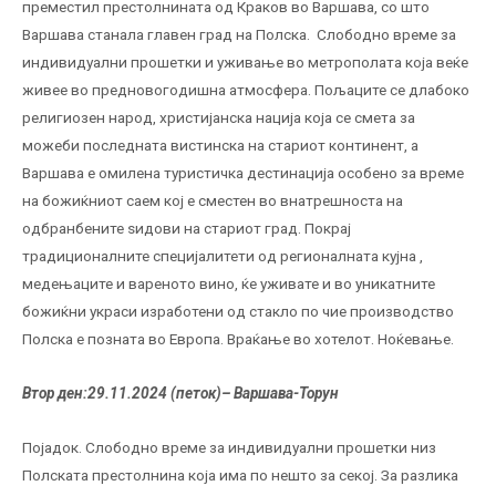
преместил престолнината од Краков во Варшава, со што
Варшава станала главен град на Полска. Слободно време за
индивидуални прошетки и уживање во метрополата која веќе
живее во предновогодишна атмосфера. Пољаците се длабоко
религиозен народ, христијанска нација која се смета за
можеби последната вистинска на стариот континент, a
Варшава е омилена туристичка дестинација особено за време
на божиќниот саем кој е сместен во внатрешноста на
одбранбените ѕидови на стариот град. Покрај
традиционалните специјалитети од регионалната кујна ,
медењаците и вареното вино, ќе уживате и во уникатните
божиќни украси изработени од стакло по чие производство
Полска е позната во Европа. Враќање во хотелот. Ноќевање.
Втор ден:29
.
11
.
20
24
(
петок
)
–
Варшава-Торун
Појадок. Слободно време за индивидуални прошетки низ
Полската престолнина која има по нешто за секој. За разлика