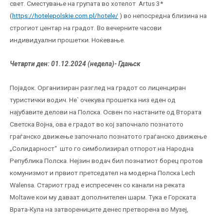
свет. Сместување на групата во хотелот Artus 3*
(
https://hotelepolskie.com.pl/hotele/
) во непосредна близина на
строгиот центар на градот. Во вечерните часови
индивидуални прошетки. Ноќевање.
Четврти ден: 01.12.2024 (недела)-
Гдањск
Појадок. Организиран разглед на градот со лиценциран
туристички водич. Не` очекува прошетка низ еден од
најубавите делови на Полска. Освен по настаните од Втората
Светска Војна, ова е градот во кој започнало познатото
граѓанско движење започнало познатото граѓанско движење
„Солидарност“ што го симболизирал отпорот на Народна
Република Полска. Нејзин водач бил познатиот борец протов
комунизмот и првиот претседател на модерна Полска Lech
Walensa. Стариот град е испресечен со канали на реката
Moltawe кои му даваат дополнителен шарм. Тука е Горската
Врата-Кула на затворениците денес претворена во Музеј,