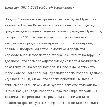
Трети ден: 30
.
11
.20
24
(
сабота)-
Торун-Гдањск
Појадок. Заминуваме на организиран разглед на Музејот на
научникот Никола Коперник кој се наоѓа во стариот дел од
градот во две згради- во едната од нив тој е роден. Музејот од
отворен во 1960-та година и денеска тука се наоѓаат
материјали и предмети кои му припаѓале на овој научник,
различни портрети од астрономот како и предмети
изработени во негова чест од страна на жителите на Торун. Во
договореното време се одјавуваме од хотелот и заминуваме
со автобус кон најсеверниот дел на Полска до Балтичкото
Море каде се наоѓа еден од најубавите полски градови Гдањск
кој е воедно и најзначајното полско пристаниште. Кога ќе
стигнеме во Гдањск ќе имаме чувство дека сме стигнале во
Скандинавија бидејќи градот го карактеризира стогодишна
традиција на пристанишен град и живописни улици со
неаполска архитектура под влијание на трговците од целиот