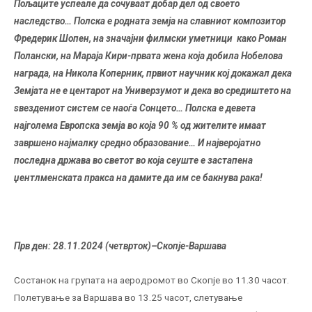
Пољаците успеале да сочуваат добар дел од своето
наследство… Полска е родната земја на славниот композитор
Фредерик Шопен, на значајни филмски уметници
како Роман
Полански, на Мараја Кири-првата жена која добила Нобелова
награда, на Никола Коперник, првиот научник кој докажал дека
Земјата не е центарот на Универзумот и дека во средиштето на
ѕвездениот систем се наоѓа Сонцето… Полска е девета
најголема Европска земја во која 90 % од жителите имаат
завршено најмалку средно образование… И најверојатно
последна држава во светот во која сеуште е застапена
џентлменската пракса на дамите да им се бакнува рака!
Прв ден: 28
.
11.
20
24
(
четврток
)
–
Скопје-Варшава
Состанок на групата на аеродромот во Скопје во 11.30 часот.
Полетување за Варшава во 13.25 часот, слетување