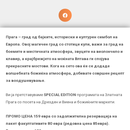
Прага – град од бајките, историски и културен симбол на
Европа. Овој магичен град со стотици кули, важи за град на
боемите и мистичната атмосфера, звуците на виолончело и
клавир, а крајбрежјето на моќната Влтава ги спојува
прекрасните мостови. Кога на сето ова ќе се додаде
волшебната божиќна атмосфера, добивате совршен рецепт
за воодушевување.
Ви ја претставуваме
SPECIAL EDITION
програмата на Златната
Прага со посета на Дрезден и Виена и божиќните маркети.
ПРОМО ЦЕНА 159
евра со задолжителна резервација на
пакет факултативите 80 евра (редовна цена 8
5
евра).