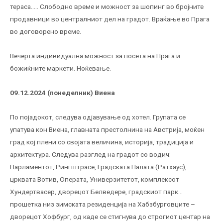
тераса….. Слободно време и можност за шопинг во бројните
продавници во централниот дел на градот. Враќање во Прага
во договорено време.
Вечерта индивидуална можност за посета на Прага и
божиќните маркети. Ноќевање.
09.12.202
4
(понеделник) Виена
По појадокот, следува одјавување од хотел. Групата се
упатува кон Виена, главната престолнина на Австрија, моќен
град кој плени со својата величина, историја, традиција и
архитектура. Следува разглед на градот со водич:
Парламентот, Рингштрасе, Градската Палата (Ратхаус),
црквата Вотив, Операта, Универзитетот, комплексот
Хундертвасер, дворецот Белведере, градскиот парк…
прошетка низ зимската резиденција на Хабзбурговците –
дворецот Хофбург, од каде се стигнува до строгиот центар на