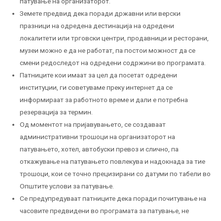
патување на организаторот.
Земете предвид дека поради државни или верски
празници на одредена дестинација на одредени
локалитети или трговски центри, продавници и ресторани,
музеи можно е да не работат, па постои можност да се
смени редоследот на одредени содржини во програмата.
Патниците кои имаат за цел да посетат одредени
институции, ги советуваме преку интернет да се
информираат за работното време и дали е потребна
резервација за термин.
Од моментот на пријавувањето, се создаваат
административни трошоци на организаторот на
патувањето, хотел, автобуски превоз и слично, па
откажување на патувањето повлекува и надокнада за тие
трошоци, кои се точно прецизирани со датуми по табели во
Општите услови за патување.
Се предупредуваат патниците дека поради почитување на
часовите предвидени во програмата за патување, не