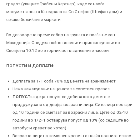
градот (улиците Грабен и Кертнер), каде се наоѓа
монументалната Катедрала на Св.Стефан (Штефан дом) и
секако божиќните маркети.
Во договорено време собир на групата и поаѓање кон
Македонија. Следува ноќно возење и пристигнување во
Скопје на 10.12 во вторник во пладневните часови.
ПОПУСТИ И ДОПЛАТИ:
Доплата за 1/1 соба 70% од цената на аранжманот
Нема намалување на цената за сопствен превоз
ПОПУСТ
за деца: попуст се добива кога детето е
придружувано од двајца возрасни лица. Сите лица постари
од 10 години се сметаат за возрасни лица. Дете од 02-10
години во 1/2+1 остварува попуст од 10% (со седиште во
автобус и кревет во хотел)
Возрасно лице на помошен кревет го плаќа полниот износ