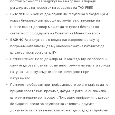
постои можност за задржување на граница поради
регулирање на повраток на средства од TAX FREE.
Сите патници кои се државјани на Република Македонија и
имаат биометриски пасоши во земјите потписници на
Шенгенскиот договор можат да патуваат без виза во
согласност со одлуката на Советот на Министри во ЕУ.
ВАЖНО:
Агенцијата не сносува одговорност во случај
пограничните власти да му оневозможат на патникот да
влезе во територијата на ЕУ.
Патниците кои не се државјани на Македонија се обврзани
самите да се запознаат со визниот режим на земјата во која
патуваат и преку земјите кои се поминуваат при
патувањето.
Патникот е обврзан при пријавувањето во агенцијата да го
пријави своето име, презиме, датум на раѓање онака како
што е напишано во пасошот. Погрешно пријавени податоци
ќе бидат внесени во ваучерот за хотелот и другите
документи за патувањето кои можат да создадат проблем