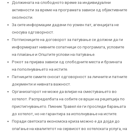
Должината на слободното време за индивидуални
активности за време на програмата зависи од објективните
околности.
За сите информации дадени по усмен пат, агенцијата не
сносува одговорност.
Потписниците на договорот за патување се должни да ги
информираат нивните сопатници со програмата, условите
на плаќање и Општите услови на патување.
Рокот за пријава зависи од слободните места и брзината
на пополнувањето на истите.
Патниците самите сносат одговорност за личните и патните
документи и нивната важност.
Организаторот не може да влијае на сместувањето во
хотелот. Распределбата на собите се врши на рецепција по
пристигнувањето. Пикник Травел ќе ги проследи барањата
до хотелот, но не гарантира за исполнување на истите.
Поради светската економска криза можно е да дојде до
опаѓање на квалитетот на сервисот во хотелската услуга, на