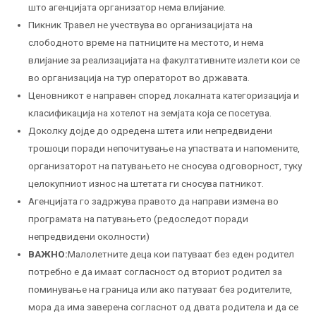
што агенцијата организатор нема влијание.
Пикник Травел не учествува во организацијата на
слободното време на патниците на местото, и нема
влијание за реализацијата на факултативните излети кои се
во организација на тур операторот во државата.
Ценовникот е направен според локалната категоризација и
класификација на хотелот на земјата која се посетува.
Доколку дојде до одредена штета или непредвидени
трошоци поради непочитување на упаствата и напомените,
организаторот на патувањето не сносува одговорност, туку
целокупниот износ на штетата ги сносува патникот.
Агенцијата го задржува правото да направи измена во
програмата на патувањето (редоследот поради
непредвидени околности)
ВАЖНО:
Малолетните деца кои патуваат без еден родител
потребно е да имаат согласност од вториот родител за
поминување на граница или ако патуваат без родителите,
мора да има заверена согласнот од двата родитела и да се