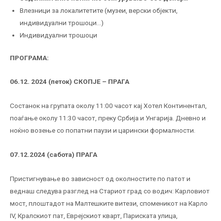
Влезници за локалитетите (музеи, верски објекти,
индивидуални трошоци…)
Индивидуални трошоци
ПРОГРАМА:
06.12. 2024 (петок) СКОПЈЕ – ПРАГА
Состанок на групата околу 11:00 часот кај Хотел Континентал,
поаѓање околу 11:30 часот, преку Србија и Унгарија. Дневно и
ноќно возење со попатни паузи и царински формалности.
07.12.202
4
(сабота) ПРАГА
Пристигнување во зависност од околностите по патот и
веднаш следува разглед на Стариот град со водич: Карловиот
мост, плоштадот на Малтешките витези, споменикот на Карло
IV, Кралскиот пат, Еврејскиот кварт, Париската улица,