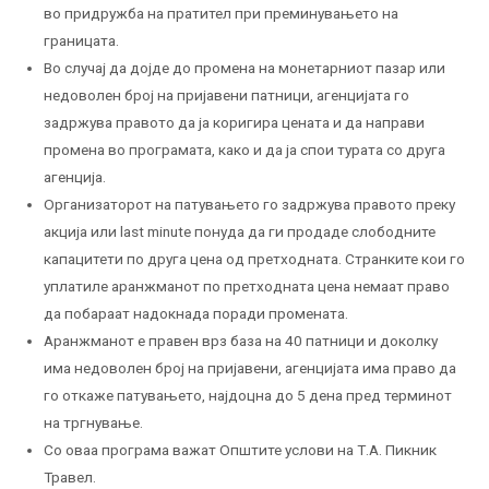
во придружба на пратител при преминувањето на
границата.
Во случај да дојде до промена на монетарниот пазар или
недоволен број на пријавени патници, агенцијата го
задржува правото да ја коригира цената и да направи
промена во програмата, како и да ја спои турата со друга
агенција.
Организаторот на патувањето го задржува правото преку
акција или last minute понуда да ги продаде слободните
капацитети по друга цена од претходната. Странките кои го
уплатиле аранжманот по претходната цена немаат право
да побараат надокнада поради промената.
Аранжманот е правен врз база на 40 патници и доколку
има недоволен број на пријавени, агенцијата има право да
го откаже патувањето, најдоцна до 5 дена пред терминот
на тргнување.
Со оваа програма важат Општите услови на Т.А. Пикник
Травел.