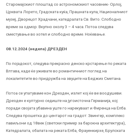
Старомајскиот плоштад со астрономскиот часовник- Орлој,
Црквата Лорето, Градската куќа, Прашната кула, Националниот
музеј, Дворецот Храдчани, катедралата Св. Вито. Слободно
време за одмор. Вкупно околу 3 – 4 часа. Потоа следува
сместување во хотел и слободно време. Ноќевање.
08.12.2024 (недела) ДРЕЗДЕН
По појадокот, следува прекрасно денско крстарење по реката
Влтава, каде ќе уживате во романтичниот поглед на
локалитетите во придружба на звуците на Беджих Сметана.
Потоа се упатуваме кон Дрезден, излет кој ќе ве воодушеви.
Дрезден е културно седиште на југоисточна Германија, кој
поради својата убавина уште го нарекуваат и Фиренца на Елба.
Следува прошетка до центарот на градот: Звингер, комплекс
павиљони од 18век (светски пример за барокна архитектура),
Катедралата, обалата на реката Елба, Фрауенкирхе, Брулската