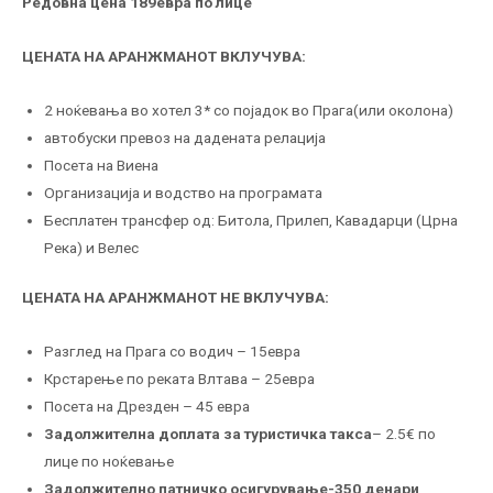
Редовна цена 189евра по лице
ЦЕНАТА НА АРАНЖМАНОТ ВКЛУЧУВА:
2 ноќевања во хотел 3* со појадок во Прага(или околона)
автобуски превоз на дадената релација
Посета на Виена
Организација и водство на програмата
Бесплатен трансфер од: Битола, Прилеп, Кавадарци (Црна
Река) и Велес
ЦЕНАТА НА АРАНЖМАНОТ НЕ ВКЛУЧУВА:
Разглед на Прага со водич – 15евра
Крстарење по реката Влтава – 25евра
Посета на Дрезден – 45 евра
Задолжителна доплата за туристичка такса
– 2.5€ по
лице по ноќевање
Задолжително патничко осигурување-350 денари