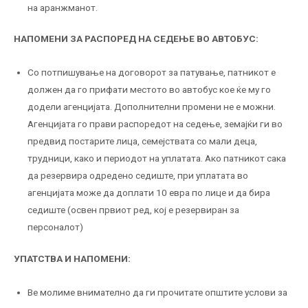
на аранжманот.
НАПОМЕНИ ЗА РАСПОРЕД НА СЕДЕЊЕ ВО АВТОБУС:
Со потпишување на договорот за патување, патникот е
должен да го прифати местото во автобус кое ќе му го
додели агенцијата. Дополнителни промени не е можни.
Агенцијата го прави распоредот на седење, земајќи ги во
предвид постарите лица, семејствата со мали деца,
трудници, како и периодот на уплатата. Ако патникот сака
да резервира одредено седиште, при уплатата во
агенцијата може да доплати 10 евра по лице и да бира
седиште (освен првиот ред, кој е резервиран за
персоналот)
УПАТСТВА И НАПОМЕНИ:
Ве молиме внимателно да ги прочитате општите услови за