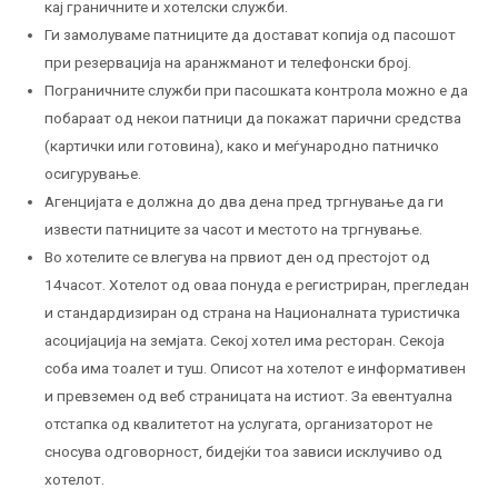
кај граничните и хотелски служби.
Ги замолуваме патниците да достават копија од пасошот
при резервација на аранжманот и телефонски број.
Пограничните служби при пасошката контрола можно е да
побараат од некои патници да покажат парични средства
(картички или готовина), како и меѓународно патничко
осигурување.
Агенцијата е должна до два дена пред тргнување да ги
извести патниците за часот и местото на тргнување.
Во хотелите се влегува на првиот ден од престојот од
14часот. Хотелот од оваа понуда е регистриран, прегледан
и стандардизиран од страна на Националната туристичка
асоцијација на земјата. Секој хотел има ресторан. Секоја
соба има тоалет и туш. Описот на хотелот е информативен
и превземен од веб страницата на истиот. За евентуална
отстапка од квалитетот на услугата, организаторот не
сносува одговорност, бидејќи тоа зависи исклучиво од
хотелот.