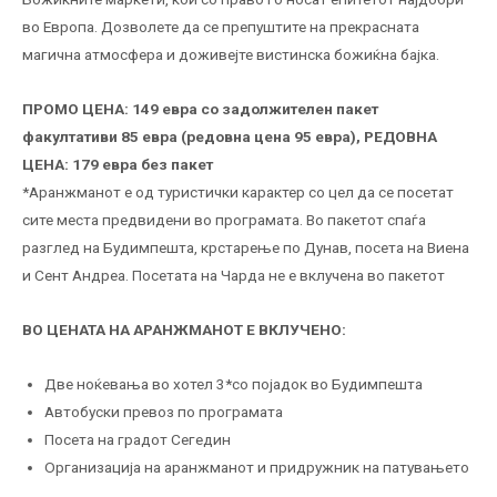
во Европа. Дозволете да се препуштите на прекрасната
магична атмосфера и доживејте вистинска божиќна бајка.
ПРОМО ЦЕНА: 149 евра со задолжителен пакет
факултативи 85 евра (редовна цена 95 евра), РЕДОВНА
ЦЕНА: 179 евра без пакет
*Аранжманот е од туристички карактер со цел да се посетат
сите места предвидени во програмата. Во пакетот спаѓа
разглед на Будимпешта, крстарење по Дунав, посета на Виена
и Сент Андреа. Посетата на Чарда не е вклучена во пакетот
ВО ЦЕНАТА НА АРАНЖМАНОТ Е ВКЛУЧЕНО:
Две ноќевања во хотел 3*со појадок во Будимпешта
Автобуски превоз по програмата
Посета на градот Сегедин
Организација на аранжманот и придружник на патувањето