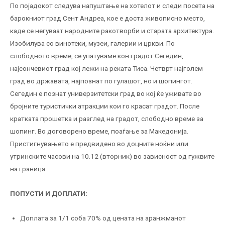
По појадокот следува напуштање на хотелот и следи посета на
барокниот град Сент Андреа, кое е доста живописно место,
каде се негуваат народните ракотворби и старата архитектура.
Изобилува со винотеки, музеи, галерии и цркви. По
слободното време, се упатуваме кон градот Сегедин,
најсончевиот град кој лежи на реката Тиса. Четврт најголем
град во државата, најпознат по гулашот, но и шопингот.
Сегедин е познат универзитетски град во кој ќе уживате во
бројните туристички атракции кои го красат градот. После
кратката прошетка и разглед на градот, слободно време за
шопинг. Во договорено време, поаѓање за Македонија.
Пристигнувањето е предвидено во доцните ноќни или
утринските часови на 10.12 (вторник) во зависност од гужвите
на граница.
ПОПУСТИ И ДОПЛАТИ:
Доплата за 1/1 соба 70% од цената на аранжманот