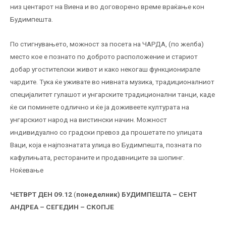
низ центарот на Виена и во договорено време враќање кон
Будимпешта.
По стигнувањето, можност за посета на ЧАРДА, (по желба)
место кое е познато по доброто расположение и стариот
добар угостителски живот и како некогаш функционирале
чардите. Тука ќе уживате во нивната музика, традиционалниот
специјалитет гулашот и унгарските традиционални танци, каде
ќе си поминете одлично и ќе ја доживеете културата на
унгарскиот народ на вистински начин. Можност
индивидуално со градски превоз да прошетате по улицата
Ваци, која е најпознатата улица во Будимпешта, позната по
кафулињата, рестораните и продавниците за шопинг.
Ноќевање
ЧЕТВРТ ДЕН
09.12
(
понеделник) БУДИМПЕШТА – СЕНТ
АНДРЕА – СЕГЕДИН – СКОПЈЕ