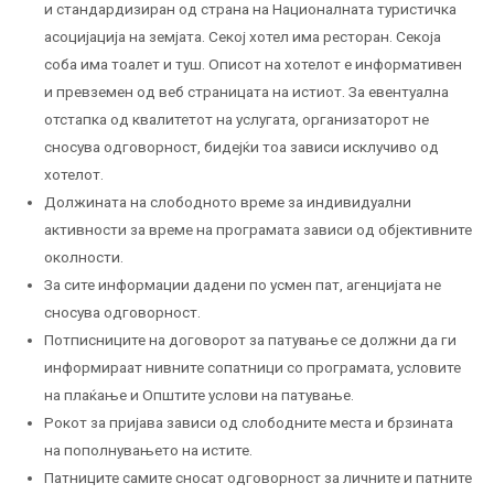
и стандардизиран од страна на Националната туристичка
асоцијација на земјата. Секој хотел има ресторан. Секоја
соба има тоалет и туш. Описот на хотелот е информативен
и превземен од веб страницата на истиот. За евентуална
отстапка од квалитетот на услугата, организаторот не
сносува одговорност, бидејќи тоа зависи исклучиво од
хотелот.
Должината на слободното време за индивидуални
активности за време на програмата зависи од објективните
околности.
За сите информации дадени по усмен пат, агенцијата не
сносува одговорност.
Потписниците на договорот за патување се должни да ги
информираат нивните сопатници со програмата, условите
на плаќање и Општите услови на патување.
Рокот за пријава зависи од слободните места и брзината
на пополнувањето на истите.
Патниците самите сносат одговорност за личните и патните