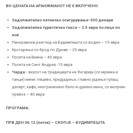
ВО ЦЕНАТА НА АРАНЖМАНОТ НЕ Е ВКЛУЧЕНО:
Задолжително патничко осигурување-350 денари
Задолжителна туристичка такса – 2.5 евра по лице по
ноќ
Панорамски разглед на Будимпешта со водич – 15 евра
Крстарење со брод по Дунав – 25 евра
Посета на Виена – 40 евра
Посета на Сент Андреа -15 евра
Чарда
– вкусот на традицијата на Унгарија (со музика и
танци) мени: пециво, предјадење, главно јадење гулаш,
десерт, кафе, неограничено бело и црвено вино, со вклучен
превоз – 40 евра
ПРОГРАМА:
ПРВ ДЕН 06.12
(пе
ток)
– СКОПЈЕ – БУДИМПЕШТА