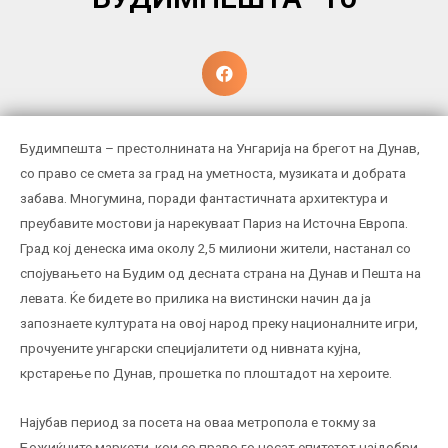
Будимпешта – престолнината на Унгарија на брегот на Дунав,
со право се смета за град на уметноста, музиката и добрата
забава. Многумина, поради фантастичната архитектура и
преубавите мостови ја нарекуваат Париз на Источна Европа.
Град кој денеска има околу 2,5 милиони жители, настанал со
спојувањето на Будим од десната страна на Дунав и Пешта на
левата. Ќе бидете во прилика на вистински начин да ја
запознаете културата на овој народ преку националните игри,
прочуените унгарски специјалитети од нивната кујна,
крстарење по Дунав, прошетка по плоштадот на хероите.
Најубав период за посета на оваа метропола е токму за
Божиќните маркети, кои со право го носат епитетот најдобри