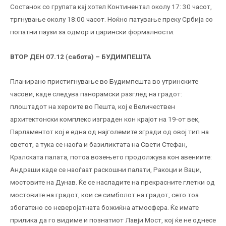
Состанок со групата кај хотел Континентал околу 17: 30 часот,
тргнување околу 18:00 часот. Ноќно патување преку Србија со
попатни паузи за одмор и царински формалности.
ВТОР ДЕН 07.12
(
сабота) – БУДИМПЕШТА
Планирано пристигнување во Будимпешта во утринските
часови, каде следува панорамски разглед на градот:
плоштадот на хероите во Пешта, кој е Величествен
архитектонски комплекс изграден кон крајот на 19-от век,
Парламентот кој е една од најголемите згради од овој тип на
светот, а тука се наоѓа и базиликтата на Свети Стефан,
Кралската палата, потоа возењето продолжува кон авениите:
Андраши каде се наоѓаат раскошни палати, Ракоци и Ваци,
мостовите на Дунав. Ќе се насладите на прекрасните глетки од
мостовите на градот, кои се симболот на градот, сето тоа
збогатено со неверојатната божиќна атмосфера. Ќе имате
прилика да го видиме и познатиот Лавји Мост, кој ќе не однесе