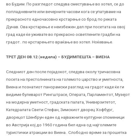
во Будим. По разгледот следува сместување во хотел, се до
попладневните или вечерните часови кога се упатуваме на
прекрасното едночасовно крстарење со брод по реката
Дунав. Ова крстарење е неизбежен дел при посетата на овој
град каде ќе уживате во прекрасно осветлените градби на
градот.. по крстарењето враќање во хотел. Ноќевање.
ТРЕТ ДЕН 08.12
(
недела) – БУДИМПЕШТА – ВИЕНА
Следниот ден после појадокот, следува околу тричасовна
посета на престолнината на големото царство и уметноста,
Виена и познатиот панорамски разглед на градот каде ќе ги
видиме булеварот Рингштрасе, Операта, Парламентот, Музејот
на модерна уметност, градската палата, Универзитетот,
Катедралата Свети Стефан, Зимскиот дворец Хофбург,
дворецот Шенбрун еден од најважните културни споменици
во Австрија кој до 1960 година бил една од најголемите
туристички атракции во Виена.. Слободно време за прошетка