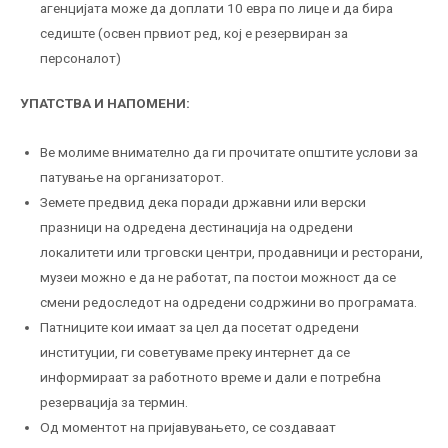
агенцијата може да доплати 10 евра по лице и да бира
седиште (освен првиот ред, кој е резервиран за
персоналот)
УПАТСТВА И НАПОМЕНИ:
Ве молиме внимателно да ги прочитате општите услови за
патување на организаторот.
Земете предвид дека поради државни или верски
празници на одредена дестинација на одредени
локалитети или трговски центри, продавници и ресторани,
музеи можно е да не работат, па постои можност да се
смени редоследот на одредени содржини во програмата.
Патниците кои имаат за цел да посетат одредени
институции, ги советуваме преку интернет да се
информираат за работното време и дали е потребна
резервација за термин.
Од моментот на пријавувањето, се создаваат