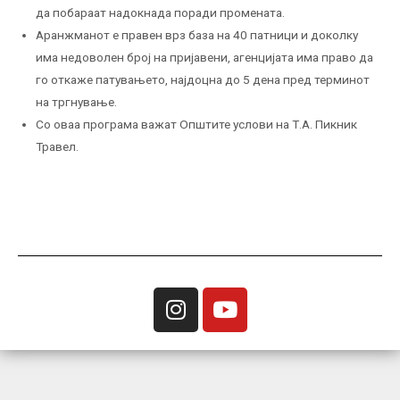
да побараат надокнада поради промената.
Аранжманот е правен врз база на 40 патници и доколку
има недоволен број на пријавени, агенцијата има право да
го откаже патувањето, најдоцна до 5 дена пред терминот
на тргнување.
Со оваа програма важат Општите услови на Т.А. Пикник
Травел.