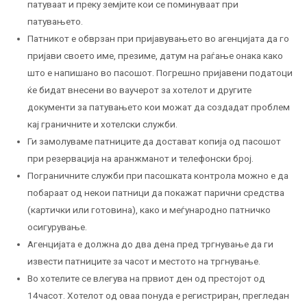
патуваат и преку земјите кои се поминуваат при
патувањето.
Патникот е обврзан при пријавувањето во агенцијата да го
пријави своето име, презиме, датум на раѓање онака како
што е напишано во пасошот. Погрешно пријавени податоци
ќе бидат внесени во ваучерот за хотелот и другите
документи за патувањето кои можат да создадат проблем
кај граничните и хотелски служби.
Ги замолуваме патниците да достават копија од пасошот
при резервација на аранжманот и телефонски број.
Пограничните служби при пасошката контрола можно е да
побараат од некои патници да покажат парични средства
(картички или готовина), како и меѓународно патничко
осигурување.
Агенцијата е должна до два дена пред тргнување да ги
извести патниците за часот и местото на тргнување.
Во хотелите се влегува на првиот ден од престојот од
14часот. Хотелот од оваа понуда е регистриран, прегледан