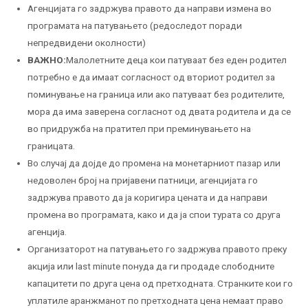
Агенцијата го задржува правото да направи измена во
програмата на патувањето (редоследот поради
непредвидени околности)
ВАЖНО:
Малолетните деца кои патуваат без еден родител
потребно е да имаат согласност од вториот родител за
поминување на граница или ако патуваат без родителите,
мора да има заверена согласнот од двата родитела и да се
во придружба на пратител при преминувањето на
границата.
Во случај да дојде до промена на монетарниот пазар или
недоволен број на пријавени патници, агенцијата го
задржува правото да ја коригира цената и да направи
промена во програмата, како и да ја спои турата со друга
агенција.
Организаторот на патувањето го задржува правото преку
акција или last minute понуда да ги продаде слободните
капацитети по друга цена од претходната. Странките кои го
уплатиле аранжманот по претходната цена немаат право