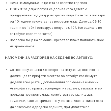
Нема намалување на цената за сопствен превоз
ПОПУСТ
за деца: попуст се добива кога детето е
придружувано од двајца возрасни лица. Сите лица постари
од 10 години се сметаат за возрасни лица. Дете од 02-10
години во 1/2+1 остварува попуст од 10% (со седиште во
автобус и кревет во хотел)
Возрасно лице на помошен кревет го плаќа полниот износ
на аранжманот.
НАПОМЕНИ ЗА РАСПОРЕД НА СЕДЕЊЕ ВО АВТОБУС:
Со потпишување на договорот за патување, патникот е
должен да го прифати местото во автобус кое ќе му го
додели агенцијата. Дополнителни промени не е можни.
Агенцијата го прави распоредот на седење, земајќи ги во
предвид постарите лица, семејствата со мали деца,
трудници, како и периодот на уплатата. Ако патникот сака
да резервира одредено седиште, при уплатата во