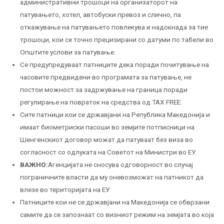
административни трошоци на организаторот на
патувањето, хотел, автобуски превоз и слично, па
откажување на патувањето повлекува и надокнада за тие
трошоци, кои се точно прецизирани со датуми по табели во
Општите услови за патување.
Се предупредуваат патниците дека поради почитување на
часовите предвидени во програмата за патување, не
постои можност за задржување на граница поради
регулирање на повраток на средства од TAX FREE.
Сите патници кои се државјани на Република Македонија и
имаат биометриски пасоши во земјите потписници на
Шенгенскиот договор можат да патуваат без виза во
согласност со одлуката на Советот на Министри во ЕУ.
ВАЖНО:
Агенцијата не сносува одговорност во случај
пограничните власти да му оневозможат на патникот да
влезе во територијата на ЕУ.
Патниците кои не се државјани на Македонија се обврзани
самите да се запознаат со визниот режим на земјата во која