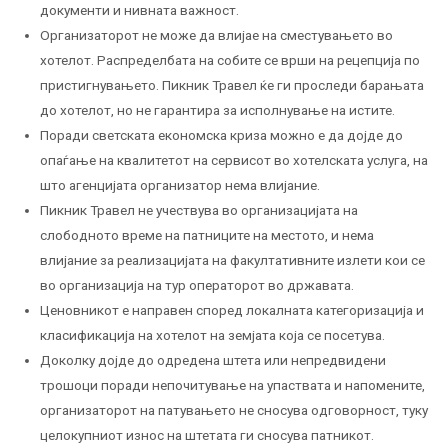
документи и нивната важност.
Организаторот не може да влијае на сместувањето во
хотелот. Распределбата на собите се врши на рецепција по
пристигнувањето. Пикник Травел ќе ги проследи барањата
до хотелот, но не гарантира за исполнување на истите.
Поради светската економска криза можно е да дојде до
опаѓање на квалитетот на сервисот во хотелската услуга, на
што агенцијата организатор нема влијание.
Пикник Травел не учествува во организацијата на
слободното време на патниците на местото, и нема
влијание за реализацијата на факултативните излети кои се
во организација на тур операторот во државата.
Ценовникот е направен според локалната категоризација и
класификација на хотелот на земјата која се посетува.
Доколку дојде до одредена штета или непредвидени
трошоци поради непочитување на упаствата и напомените,
организаторот на патувањето не сносува одговорност, туку
целокупниот износ на штетата ги сносува патникот.