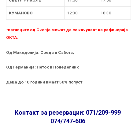
СВЕТИ НИКОЛЕ
11:50
17:50
КУМАНОВО
12:30
18:30
*патниците од Скопје можат да се качуваат на рафинерија
ОКТА.
Од Македонија: Среда и Сабота;
Од Германија: Петок и Понеделник
Деца до 10 години имаат 50% попуст
Контакт за резервации: 071/209-999
074/747-606