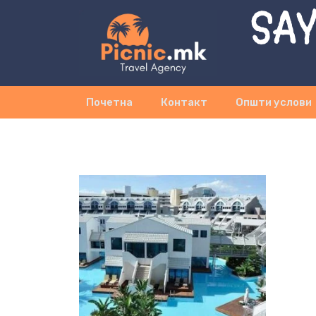
SAY
Почетна
Контакт
Општи услови