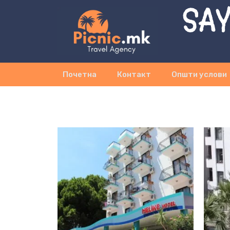
SAY
Почетна
Контакт
Општи услови