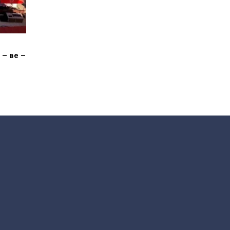
– ве –