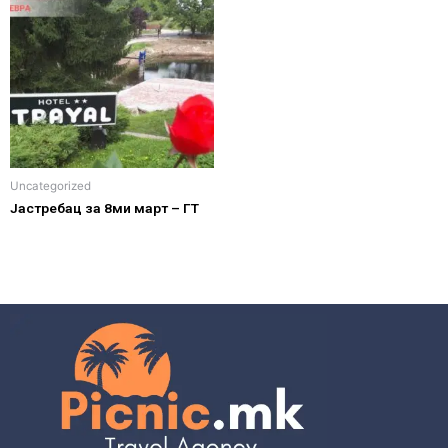
Uncategorized
Јастребац за 8ми март – ГТ