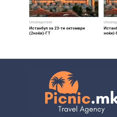
Uncategorized
Uncateg
Истанбул за 23-ти октомври
Истанб
(2ноќи)-ГТ
ноќи)-