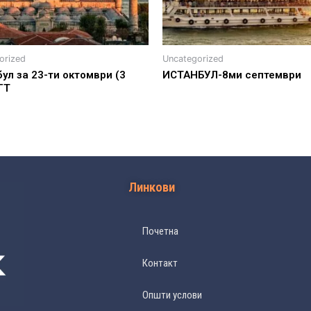
orized
Uncategorized
ул за 23-ти октомври (3
ИСТАНБУЛ-8ми септември
ГТ
Линкови
Почетна
Контакт
Општи услови